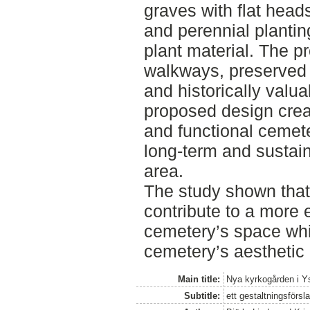
graves with flat head
and perennial plantin
plant material. The p
walkways, preserved 
and historically valu
proposed design crea
and functional cemet
long-term and sustain
area.
The study shown that
contribute to a more e
cemetery’s space whi
cemetery’s aesthetic 
Main title:
Nya kyrkogården i Yst
Subtitle:
ett gestaltningsförs