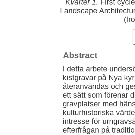
Kvarter 1.
First cycl
Landscape Architectu
(fr
Abstract
I detta arbete under
kistgravar på Nya ky
återanvändas och gest
ett sätt som förenar 
gravplatser med hänsy
kulturhistoriska värde
intresse för urngravs
efterfrågan på traditi