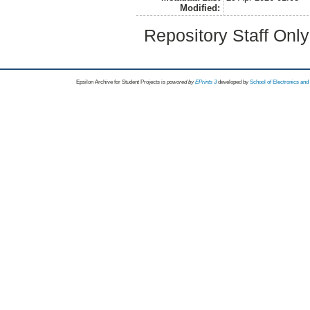
Modified:
Repository Staff Onl
Epsilon Archive for Student Projects is
powored by
EPrints 3
developed by
School of Electronics an