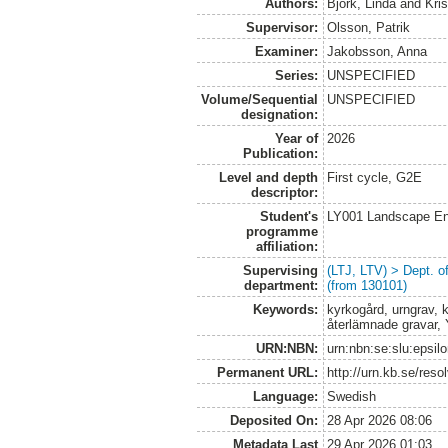
Authors:
Björk, Linda
and
Kri
Supervisor:
Olsson, Patrik
Examiner:
Jakobsson, Anna
Series:
UNSPECIFIED
Volume/Sequential
UNSPECIFIED
designation:
Year of
2026
Publication:
Level and depth
First cycle, G2E
descriptor:
Student's
LY001 Landscape E
programme
affiliation:
Supervising
(LTJ, LTV) > Dept. 
department:
(from 130101)
Keywords:
kyrkogård, urngrav, k
återlämnade gravar, 
URN:NBN:
urn:nbn:se:slu:epsil
Permanent URL:
http://urn.kb.se/res
Language:
Swedish
Deposited On:
28 Apr 2026 08:06
Metadata Last
29 Apr 2026 01:03