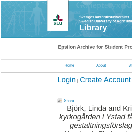
Sveriges lantbruksuniversitet
Swedish University of Agricult
Library
Epsilon Archive for Student Pro
Home
About
B
Login
Create Account
Share
Björk, Linda
and
Kr
kyrkogården i Ystad får 
gestaltningsförsla