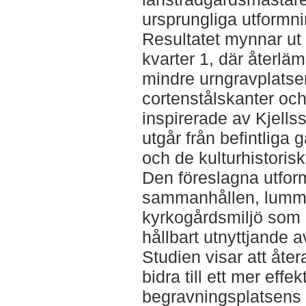
ursprungliga utformni
Resultatet mynnar ut i
kvarter 1, där återlä
mindre urngravplatse
cortenstålskanter oc
inspirerade av Kjells
utgår från befintliga
och de kulturhistoris
Den föreslagna utfo
sammanhållen, lummig
kyrkogårdsmiljö som m
hållbart utnyttjande 
Studien visar att åte
bidra till ett mer effe
begravningsplatsens 