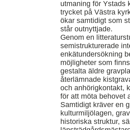
utmaning för Ystads k
trycket på Västra ky
ökar samtidigt som s
står outnyttjade.
Genom en litteraturst
semistrukturerade int
enkätundersökning be
möjligheter som finns 
gestalta äldre gravpla
återlämnade kistgrav
och anhörigkontakt, k
för att möta behovet a
Samtidigt kräver en ge
kulturmiljölagen, gra
historiska struktur, s
länsträdgårdsmästare