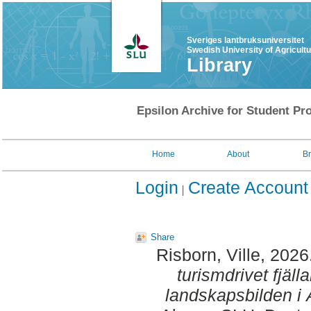
Sveriges lantbruksuniversitet
Swedish University of Agricult
Library
Epsilon Archive for Student Pro
Home
About
B
Login
Create Account
Share
Risborn, Ville
, 2026
turismdrivet fjäl
landskapsbilden i 