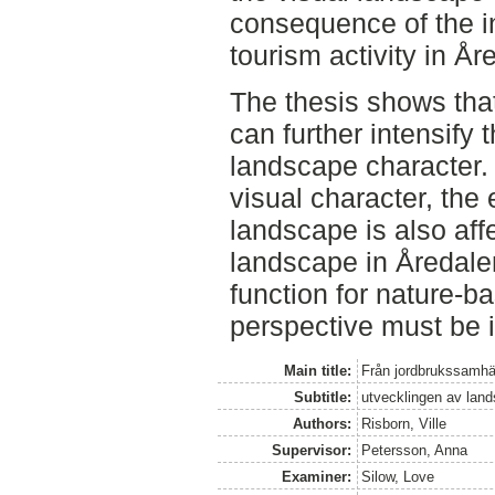
consequence of the i
tourism activity in År
The thesis shows that
can further intensify 
landscape character. 
visual character, the e
landscape is also aff
landscape in Åredalen
function for nature-b
perspective must be i
Main title:
Från jordbrukssamhäll
Subtitle:
utvecklingen av land
Authors:
Risborn, Ville
Supervisor:
Petersson, Anna
Examiner:
Silow, Love