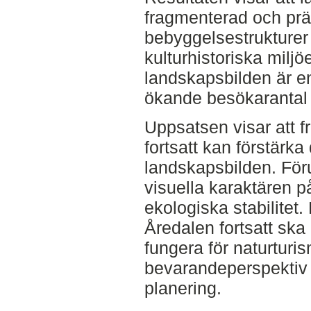
fragmenterad och prä
bebyggelsestrukturer
kulturhistoriska miljö
landskapsbilden är en
ökande besökarantal 
Uppsatsen visar att f
fortsatt kan förstärka
landskapsbilden. Fö
visuella karaktären 
ekologiska stabilitet. 
Åredalen fortsatt ska 
fungera för naturturi
bevarandeperspektiv 
planering.