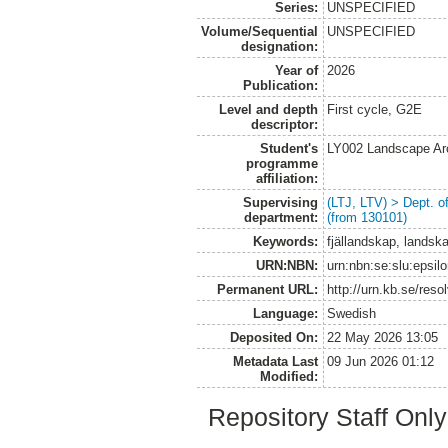
Series:
UNSPECIFIED
Volume/Sequential
UNSPECIFIED
designation:
Year of
2026
Publication:
Level and depth
First cycle, G2E
descriptor:
Student's
LY002 Landscape Ar
programme
affiliation:
Supervising
(LTJ, LTV) > Dept. 
department:
(from 130101)
Keywords:
fjällandskap, landska
URN:NBN:
urn:nbn:se:slu:epsil
Permanent URL:
http://urn.kb.se/res
Language:
Swedish
Deposited On:
22 May 2026 13:05
Metadata Last
09 Jun 2026 01:12
Modified:
Repository Staff Onl