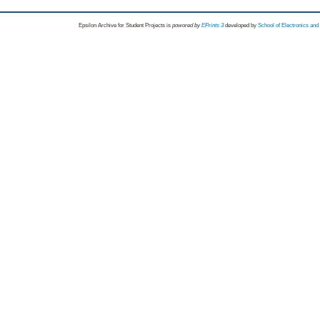
Epsilon Archive for Student Projects is
powored by
EPrints 3
developed by
School of Electronics an