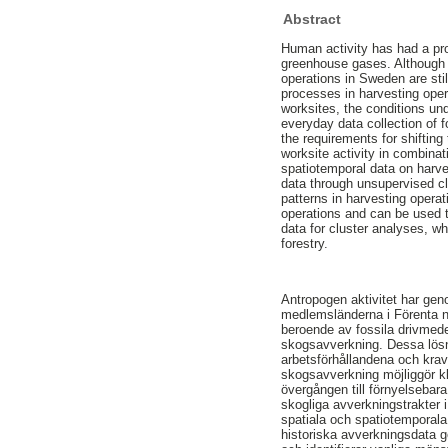
Abstract
Human activity has had a pr
greenhouse gases. Although 
operations in Sweden are stil
processes in harvesting oper
worksites, the conditions un
everyday data collection of f
the requirements for shifting
worksite activity in combinat
spatiotemporal data on harves
data through unsupervised cl
patterns in harvesting operat
operations and can be used to
data for cluster analyses, w
forestry.
Antropogen aktivitet har gen
medlemsländerna i Förenta n
beroende av fossila drivmedel
skogsavverkning. Dessa lösn
arbetsförhållandena och krav
skogsavverkning möjliggör kl
övergången till förnyelsebara
skogliga avverkningstrakter
spatiala och spatiotemporala
historiska avverkningsdata 