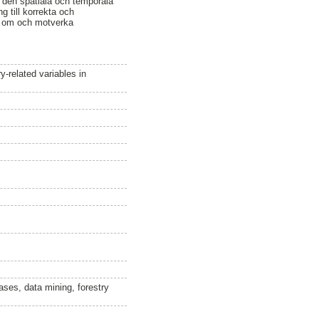
å den spatiala och temporala
g till korrekta och
en om och motverka
y-related variables in
ses, data mining, forestry