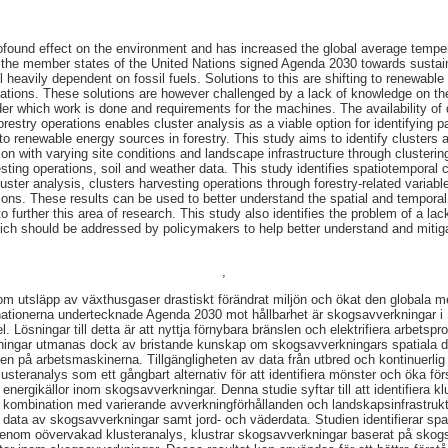
ofound effect on the environment and has increased the global average tempe
the member states of the United Nations signed Agenda 2030 towards sustaina
l heavily dependent on fossil fuels. Solutions to this are shifting to renewable
ations. These solutions are however challenged by a lack of knowledge on the 
der which work is done and requirements for the machines. The availability of
orestry operations enables cluster analysis as a viable option for identifying 
 to renewable energy sources in forestry. This study aims to identify clusters 
ion with varying site conditions and landscape infrastructure through clusterin
ting operations, soil and weather data. This study identifies spatiotemporal cl
uster analysis, clusters harvesting operations through forestry-related variab
ions. These results can be used to better understand the spatial and temporal 
 further this area of research. This study also identifies the problem of a la
hich should be addressed by policymakers to help better understand and mitig
,
om utsläpp av växthusgaser drastiskt förändrat miljön och ökat den globala m
ationerna undertecknade Agenda 2030 mot hållbarhet är skogsavverkningar i S
. Lösningar till detta är att nyttja förnybara bränslen och elektrifiera arbetsp
ingar utmanas dock av bristande kunskap om skogsavverkningars spatiala dis
en på arbetsmaskinerna. Tillgängligheten av data från utbred och kontinuerli
usteranalys som ett gångbart alternativ för att identifiera mönster och öka fö
 energikällor inom skogsavverkningar. Denna studie syftar till att identifiera 
 i kombination med varierande avverkningförhållanden och landskapsinfrastruk
 data av skogsavverkningar samt jord- och väderdata. Studien identifierar spat
genom oövervakad klusteranalys, klustrar skogsavverkningar baserat på skogs