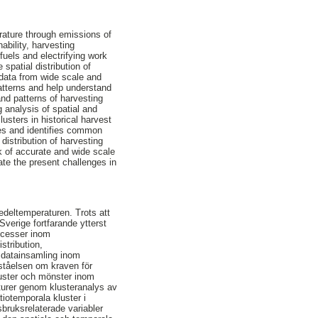
rature through emissions of
bility, harvesting
 fuels and electrifying work
spatial distribution of
 data from wide scale and
patterns and help understand
and patterns of harvesting
g analysis of spatial and
usters in historical harvest
les and identifies common
distribution of harvesting
ck of accurate and wide scale
ate the present challenges in
edeltemperaturen. Trots att
verige fortfarande ytterst
rocesser inom
tribution,
g datainsamling inom
rståelsen om kraven för
kluster och mönster inom
turer genom klusteranalys av
iotemporala kluster i
bruksrelaterade variabler