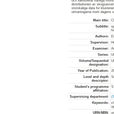
och identifierar vanliga mön
distributionen av skogsavverk
storskaliga data for kluster
utmaningarna inom dagens s
Main title:
C
Subtitle:
s
hi
Authors:
Er
Supervisor:
H
Examiner:
A
Series:
U
Volume/Sequential
U
designation:
Year of Publication:
2
Level and depth
S
descriptor:
Student's programme
S
affiliation:
Supervising department:
(
Keywords:
c
o
URN:NBN:
u