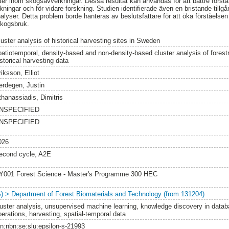
ster inom skogsavverkningar. Dessa resultat kan användas för att bättre först
ningar och för vidare forskning. Studien identifierade även en bristande tillgån
analyser. Detta problem borde hanteras av beslutsfattare för att öka förståels
kogsbruk.
luster analysis of historical harvesting sites in Sweden
patiotemporal, density-based and non-density-based cluster analysis of forestr
storical harvesting data
iksson, Elliot
erdegen, Justin
thanassiadis, Dimitris
NSPECIFIED
NSPECIFIED
026
econd cycle, A2E
Y001 Forest Science - Master's Programme 300 HEC
S) > Department of Forest Biomaterials and Technology (from 131204)
luster analysis, unsupervised machine learning, knowledge discovery in databa
perations, harvesting, spatial-temporal data
rn:nbn:se:slu:epsilon-s-21993