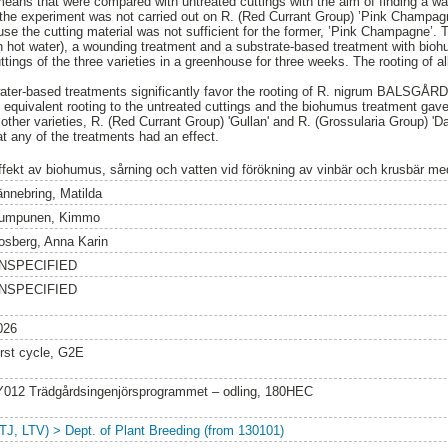
means that were compared with untreated cuttings with the aim of finding a wa
 the experiment was not carried out on R. (Red Currant Group) ’Pink Champagn
use the cutting material was not sufficient for the former, ’Pink Champagne’.
th hot water), a wounding treatment and a substrate-based treatment with bio
ings of the three varieties in a greenhouse for three weeks. The rooting of al
water-based treatments significantly favor the rooting of R. nigrum BALSGÅR
equivalent rooting to the untreated cuttings and the biohumus treatment gave
other varieties, R. (Red Currant Group) 'Gullan' and R. (Grossularia Group) 'D
at any of the treatments had an effect.
ffekt av biohumus, sårning och vatten vid förökning av vinbär och krusbär med
ännebring, Matilda
umpunen, Kimmo
osberg, Anna Karin
NSPECIFIED
NSPECIFIED
026
irst cycle, G2E
Y012 Trädgårdsingenjörsprogrammet – odling, 180HEC
LTJ, LTV) > Dept. of Plant Breeding (from 130101)