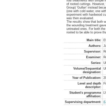
four treatments with simple 
of rooted cuttings. However,
Group) ’Gullan’ instead beca
(one with cold water, one wi
experiment with hardwood cutt
was then evaluated.
The results show that both 
the wounding treatment gave 
untreated ones. For both the 
rooted to be able to prove th
Main title:
E
Authors:
J
Supervisor:
R
Examiner:
R
Series:
U
Volume/Sequential
U
designation:
Year of Publication:
2
Level and depth
F
descriptor:
Student's programme
L
affiliation:
Supervising department:
(