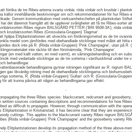
tt föröka de tre Ribes-arterna svarta vinbär, röda vinbär och krusbär i plant
vna källor innehållande beskrivningar om och rekommendationer för hur Ribes-ar
örökade. Genom kommunikation med verksamhetschefen på plantskolan Stifte
d har det däremot framgått att de upplever svårigheter att få tre Ribes-sorter at
rta vinbärssorten Ribes nigrum BALSGÅRD PETTER (’BRI 9508-3A’), röda vinbä
ch krusbärssorten Ribes (Grossularia-Gruppen) ’Dagmar’.
att hjälpa Elitplantstationen att utveckla sin förökningsmetod av de tre ovan
enkla medel som jämfördes med obehandlade sticklingar med målet att hitta et
 gjordes dock inte på R. (Röda vinbär-Gruppen) ’Pink Champagne’, utan på R.
ticklingsmaterialet inte räckte till den förstnämnda, ’Pink Champagne’.
ngar (en med kallt vatten, en med varmt), en sårningsbehandling och en sub
örsök med vedartade sticklingar av de tre sorterna i växthusklimat under tre 
 och behandlingar.
e vattenbaserade behandlingarna gynnar rotningen signifikant av R. nigrum
ngen gav likvärdig rotning med de obehandlade sticklingarna och biohumusbeh
riga sorterna, R. (Röda vinbär-Gruppen) ’Gullan’ och R. (Grossularia-Gruppen)
g för att kunna påvisa att någon av behandlingarna gav effekt.
,
ropagating the three Ribes species: blackcurrant, redcurrant and gooseberry, 
n written sources containing descriptions and recommendations for how Ribes
ribed as difficult to propagate. However, through communication with the oper
 Elitplantstation in Kristianstad, it has become clear that they are experiencing
m woody cuttings. This applies to the blackcurrant variety Ribes nigrum BA
 Ribes (Röda vinbär-Gruppen) ’Pink Champagne’ and the gooseberry variety Ri
help Elitplantstationen develop its propagation method of the three above-ment