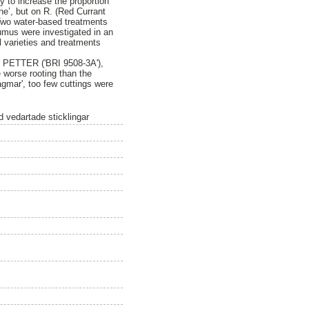
y to increase the proportion
e’, but on R. (Red Currant
 Two water-based treatments
humus were investigated in an
l varieties and treatments
D PETTER ('BRI 9508-3A'),
 worse rooting than the
agmar', too few cuttings were
 vedartade sticklingar