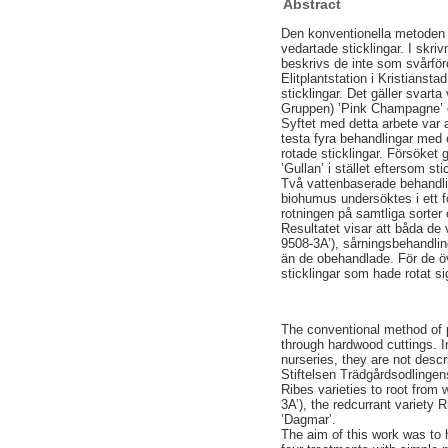
Abstract
Den konventionella metoden a
vedartade sticklingar. I skri
beskrivs de inte som svårf
Elitplantstation i Kristiansta
sticklingar. Det gäller sva
Gruppen) ’Pink Champagne’ o
Syftet med detta arbete var 
testa fyra behandlingar med 
rotade sticklingar. Försöket
’Gullan’ i stället eftersom s
Två vattenbaserade behandli
biohumus undersöktes i ett f
rotningen på samtliga sorter
Resultatet visar att båda d
9508-3A’), sårningsbehandli
än de obehandlade. För de öv
sticklingar som hade rotat si
The conventional method of p
through hardwood cuttings. I
nurseries, they are not desc
Stiftelsen Trädgårdsodlingens
Ribes varieties to root fro
3A’), the redcurrant variety
’Dagmar’.
The aim of this work was to 