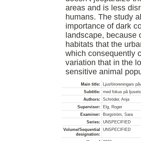
areas and is less dis
humans. The study a
importance of dark co
landscape, because o
habitats that the ur
which consequently c
variation that in the 
sensitive animal popu
Main title:
Ljusföroreningars påv
Subtitle:
med fokus på ljusets 
Authors:
Schröder, Anja
Supervisor:
Elg, Roger
Examiner:
Borgström, Sara
Series:
UNSPECIFIED
Volume/Sequential
UNSPECIFIED
designation: