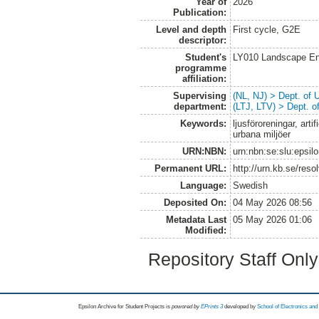
Year of
2026
Publication:
Level and depth
First cycle, G2E
descriptor:
Student's
LY010 Landscape En
programme
affiliation:
Supervising
(NL, NJ) > Dept. of
department:
(LTJ, LTV) > Dept. 
Keywords:
ljusföroreningar, artif
urbana miljöer
URN:NBN:
urn:nbn:se:slu:epsil
Permanent URL:
http://urn.kb.se/res
Language:
Swedish
Deposited On:
04 May 2026 08:56
Metadata Last
05 May 2026 01:06
Modified:
Repository Staff Onl
Epsilon Archive for Student Projects is
powored by
EPrints 3
developed by
School of Electronics an