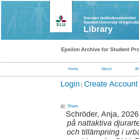
Sveriges lantbruksuniversitet
Swedish University of Agricult
Library
Epsilon Archive for Student Pro
Home
About
B
Login
Create Account
Share
Schröder, Anja
, 202
på nattaktiva djurart
och tillämpning i urb