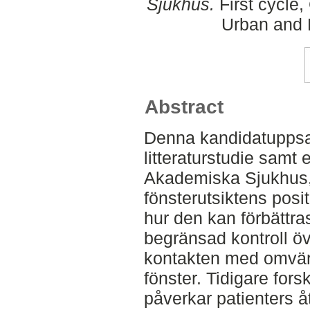
Sjukhus.
First cycle,
Urban and 
Abstract
Denna kandidatuppsa
litteraturstudie samt 
Akademiska Sjukhus,
fönsterutsiktens posi
hur den kan förbättra
begränsad kontroll öv
kontakten med omvärl
fönster. Tidigare fors
påverkar patienters å