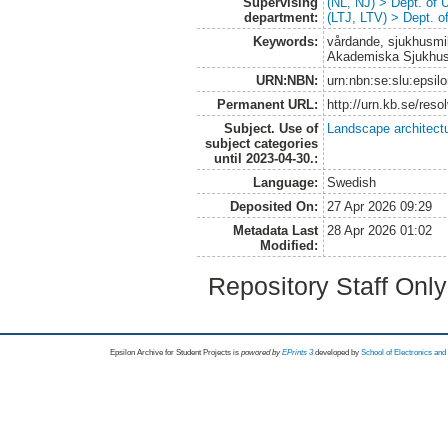
Supervising
(NL, NJ) > Dept. of
department:
(LTJ, LTV) > Dept. 
Keywords:
vårdande, sjukhusmilj
Akademiska Sjukhu
URN:NBN:
urn:nbn:se:slu:epsil
Permanent URL:
http://urn.kb.se/res
Subject. Use of
Landscape architect
subject categories
until 2023-04-30.:
Language:
Swedish
Deposited On:
27 Apr 2026 09:29
Metadata Last
28 Apr 2026 01:02
Modified:
Repository Staff Onl
Epsilon Archive for Student Projects is
powored by
EPrints 3
developed by
School of Electronics an