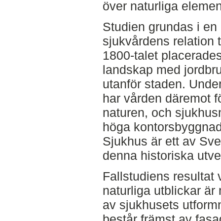
över naturliga eleme
Studien grundas i en
sjukvårdens relation 
1800-talet placerades
landskap med jordbr
utanför staden. Unde
har vården däremot för
naturen, och sjukhusm
höga kontorsbyggnad
Sjukhus är ett av Sver
denna historiska utve
Fallstudiens resultat 
naturliga utblickar 
av sjukhusets utform
består främst av fasad