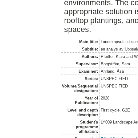
environments. The con
appropriate solution 
rooftop plantings, and
spaces.
Main title:
Landskapsutsikt som
Subtitle:
en analys av Uppsa
Authors:
Pfeiffer, Klara
and
Wa
Supervisor:
Borgström, Sara
Examiner:
Ahrland, Åsa
Series:
UNSPECIFIED
Volume/Sequential
UNSPECIFIED
designation:
Year of
2026
Publication:
Level and depth
First cycle, G2E
descriptor:
Student's
LY009 Landscape Ar
programme
affiliation: