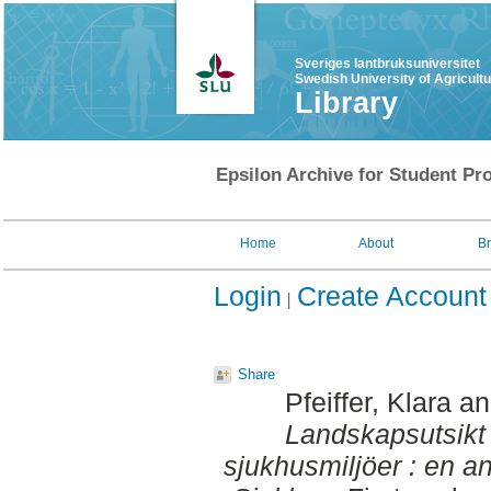
Sveriges lantbruksuniversitet
Swedish University of Agricult
Library
Epsilon Archive for Student Pro
Home
About
B
Login
Create Account
Share
Pfeiffer, Klara
a
Landskapsutsikt
sjukhusmiljöer : en 