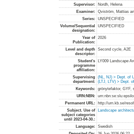
Supervisor:
Nordh, Helena
Examiner:
Qviström, Mattias
a
Series:
UNSPECIFIED
Volume/Sequential
UNSPECIFIED
designation:
Year of
2026
Publication:
Level and depth
Second cycle, A2E
descriptor:
Student's
LY009 Landscape Ar
programme
affiliation:
Supervising
(NL, NJ) > Dept. of
department:
(LTJ, LTV) > Dept. 
Keywords:
grönytefaktor, GYF, s
URN:NBN:
urn:nbn:se:slu:epsil
Permanent URL:
http://urn.kb.se/res
Subject. Use of
Landscape architect
subject categories
until 2023-04-30.:
Language:
Swedish
Deposited On:
26 Jun 2026 06:22