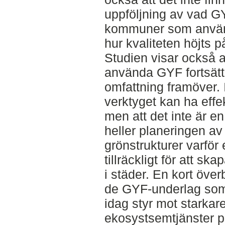
uppföljning av vad GY
kommuner som använt
hur kvaliteten höjts p
Studien visar också 
använda GYF fortsätter
omfattning framöver. I
verktyget kan ha effe
men att det inte är en
heller planeringen 
grönstrukturer varför 
tillräckligt för att s
i städer. En kort över
de GYF-underlag som 
idag styr mot starkar
ekosystsemtjänster p