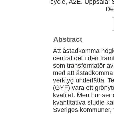
cycle, A2E. Uppsala: 
De
Abstract
Att åstadkomma högkv
central del i den fram
som transformatör av 
med att åstadkomma 
verktyg underlätta. T
(GYF) vara ett grön
kvalitet. Men hur ser
kvantitativa studie k
Sveriges kommuner, fö