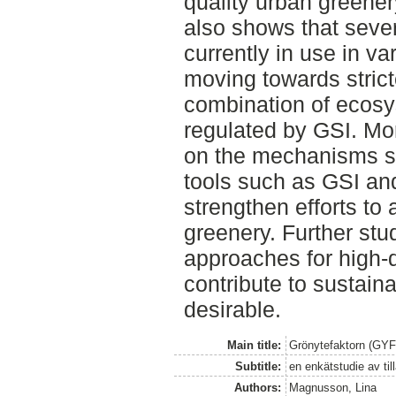
quality urban greenery
also shows that seve
currently in use in va
moving towards strict
combination of ecosy
regulated by GSI. Mo
on the mechanisms s
tools such as GSI an
strengthen efforts to
greenery. Further stu
approaches for high-
contribute to sustai
desirable.
Main title:
Grönytefaktorn (GYF)
Subtitle:
en enkätstudie av t
Authors:
Magnusson, Lina