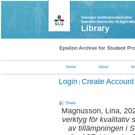
Sveriges lantbruksuniversitet
Swedish University of Agricult
Library
Epsilon Archive for Student Pro
Home
About
B
Login
Create Account
Share
Magnusson, Lina
, 20
verktyg för kvalitativ
av tillämpningen i