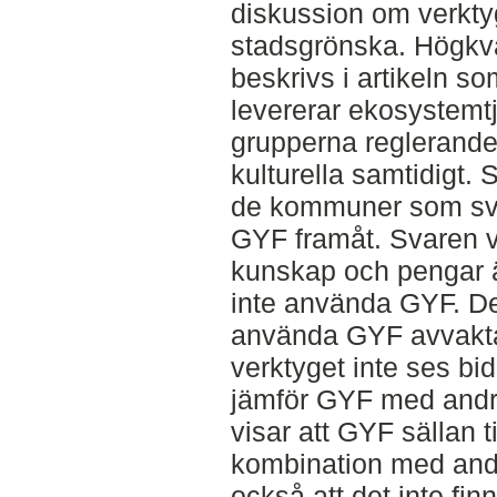
diskussion om verktyge
stadsgrönska. Högkva
beskrivs i artikeln 
levererar ekosystemtj
grupperna reglerande
kulturella samtidigt. 
de kommuner som sva
GYF framåt. Svaren vi
kunskap och pengar är
inte använda GYF. D
använda GYF avvaktar
verktyget inte ses bid
jämför GYF med andra
visar att GYF sällan t
kombination med andr
också att det inte fin