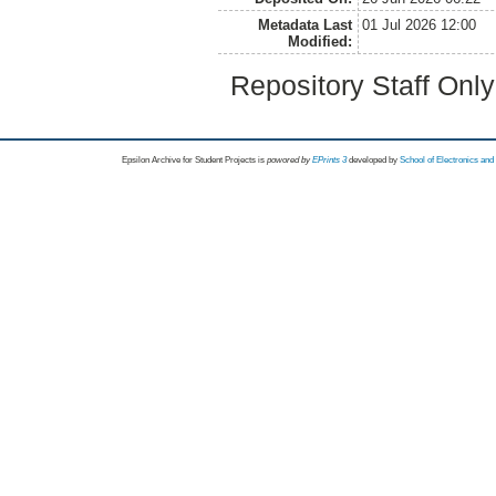
Metadata Last
01 Jul 2026 12:00
Modified:
Repository Staff Onl
Epsilon Archive for Student Projects is
powored by
EPrints 3
developed by
School of Electronics an