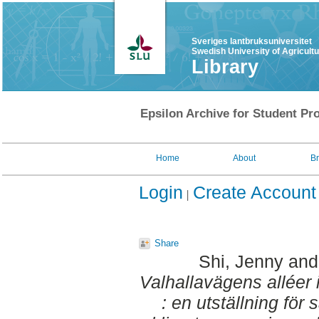
Sveriges lantbruksuniversitet
Swedish University of Agricult
Library
Epsilon Archive for Student Pro
Home
About
B
Login
Create Account
Share
Shi, Jenny
an
Valhallavägens alléer i
: en utställning fö