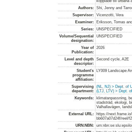
kopplade till urbana a
Authors:
Shi, Jenny
and
Tarro
Supervisor:
Vicenzotti, Vera
Examiner:
Eriksson, Tomas
an
Series:
UNSPECIFIED
Volume/Sequential
UNSPECIFIED
designation:
Year of
2026
Publication:
Level and depth
Second cycle, A2E
descriptor:
Student's
LY009 Landscape Ar
programme
affiliation:
Supervising
(NL, NJ) > Dept. of
department:
(LTJ, LTV) > Dept. 
Keywords:
klimatanpassning, bev
stadsträd, ekologi, b
Valhallavägen, lands
External URL:
https://next.frame.i
bb607a07d24f/reel/
URN:NBN:
urn:nbn:se:slu:epsil