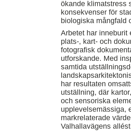
ökande klimatstress 
konsekvenser för stad
biologiska mångfald oc
Arbetet har inneburit 
plats-, kart- och dok
fotografisk dokumenta
utforskande. Med insp
samtida utställningsd
landskapsarkitektoni
har resultaten omsatt
utställning, där kartor
och sensoriska elemen
upplevelsemässiga, 
markrelaterade värden
Valhallavägens allést