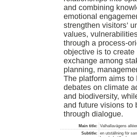
and combining knowl
emotional engagement
strengthen visitors’ u
values, vulnerabilitie
through a process-or
objective is to creat
exchange among stak
planning, managemen
The platform aims to 
debates on climate ad
and biodiversity, whil
and future visions t
through dialogue.
Main title:
Valhallavägens alléer
Subtitle:
en utställning för s