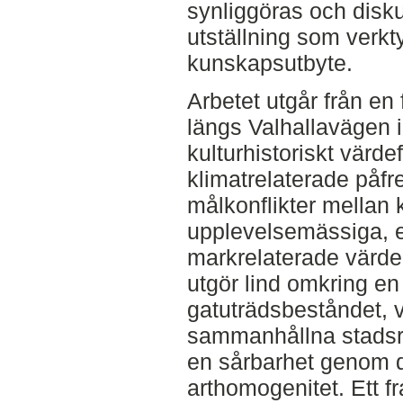
synliggöras och disk
utställning som verkty
kunskapsutbyte.
Arbetet utgår från en 
längs Valhallavägen 
kulturhistoriskt värde
klimatrelaterade påfr
målkonflikter mellan k
upplevelsemässiga, 
markrelaterade värde
utgör lind omkring en
gatuträdsbeståndet, v
sammanhållna stadsr
en sårbarhet genom 
arthomogenitet. Ett f