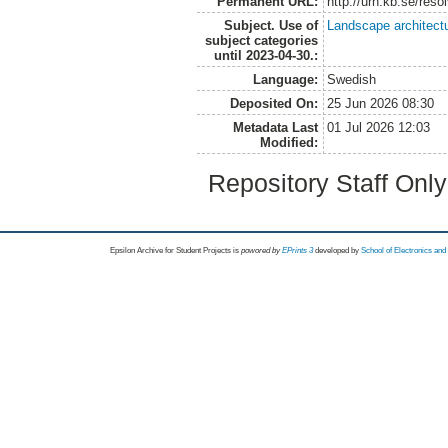
Permanent URL:
http://urn.kb.se/res
Subject. Use of
Landscape architect
subject categories
until 2023-04-30.:
Language:
Swedish
Deposited On:
25 Jun 2026 08:30
Metadata Last
01 Jul 2026 12:03
Modified:
Repository Staff Onl
Epsilon Archive for Student Projects is
powored by
EPrints 3
developed by
School of Electronics an