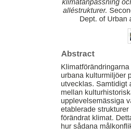
klimatanpassning och
alléstrukturer.
Second
Dept. of Urban
Abstract
Klimatförändringarna 
urbana kulturmiljöer 
utvecklas. Samtidigt 
mellan kulturhistoris
upplevelsemässiga vär
etablerade strukturer 
förändrat klimat. De
hur sådana målkonfli