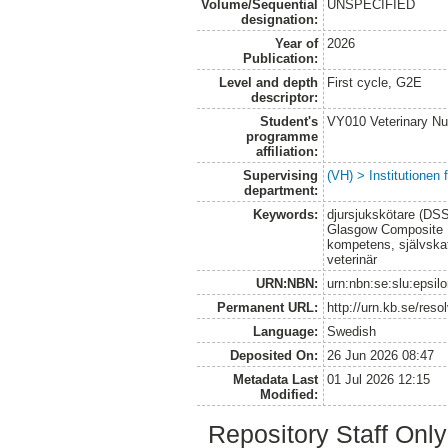
Volume/Sequential
UNSPECIFIED
designation:
Year of
2026
Publication:
Level and depth
First cycle, G2E
descriptor:
Student's
VY010 Veterinary N
programme
affiliation:
Supervising
(VH) > Institutionen
department:
Keywords:
djursjukskötare (DSS
Glasgow Composite M
kompetens, självska
veterinär
URN:NBN:
urn:nbn:se:slu:epsil
Permanent URL:
http://urn.kb.se/res
Language:
Swedish
Deposited On:
26 Jun 2026 08:47
Metadata Last
01 Jul 2026 12:15
Modified:
Repository Staff Onl