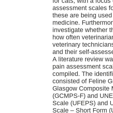
for cats, with a focus
assessment scales fo
these are being used
medicine. Furthermore
investigate whether 
how often veterinaria
veterinary technicia
and their self-assess
A literature review w
pain assessment scal
compiled. The identif
consisted of Feline 
Glasgow Composite M
(GCMPS-F) and UNES
Scale (UFEPS) and U
Scale – Short Form 