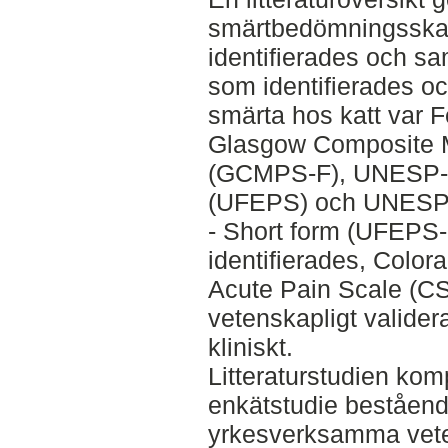
smärtbedömningsskalo
identifierades och s
som identifierades oc
smärta hos katt var 
Glasgow Composite M
(GCMPS-F), UNESP-B
(UFEPS) och UNESP-B
- Short form (UFEPS-S
identifierades, Color
Acute Pain Scale (CS
vetenskapligt valid
kliniskt.
Litteraturstudien ko
enkätstudie bestående 
yrkesverksamma veter