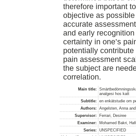
therefore important 
objective as possible
accurate assessment,
and early recognition
certainty in one’s pa
potentially contribute
pain assessment scale
the subject are neede
correlation.
Main title:
Smärtbedömningsskal
analgesi hos katt
Subtitle:
en enkätstudie om p
Authors:
Angelsten, Anna
an
Supervisor:
Ferrari, Desiree
Examiner:
Mohamed Bakri, Haf
Series:
UNSPECIFIED