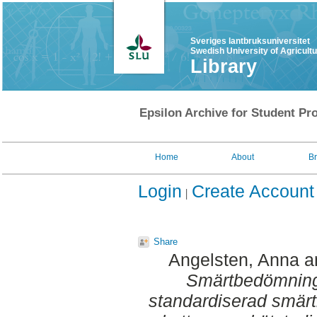
Sveriges lantbruksuniversitet
Swedish University of Agricult
Library
Epsilon Archive for Student Pro
Home
About
B
Login
Create Account
Share
Angelsten, Anna
a
Smärtbedömnings
standardiserad smär