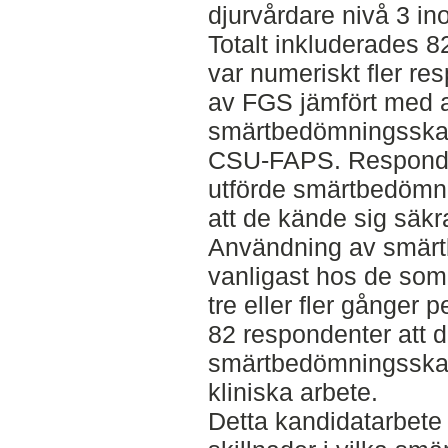
djurvårdare nivå 3 in
Totalt inkluderades 8
var numeriskt fler r
av FGS jämfört med 
smärtbedömningsskal
CSU-FAPS. Responde
utförde smärtbedömni
att de kände sig säkr
Användning av smärt
vanligast hos de so
tre eller fler gånger 
82 respondenter att 
smärtbedömningsskalor 
kliniska arbete.
Detta kandidatarbete