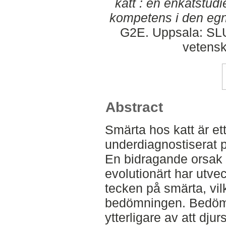
katt : en enkätstu
kompetens i den eg
G2E. Uppsala: SLU,
vetens
Abstract
Smärta hos katt är et
underdiagnostiserat 
En bidragande orsak 
evolutionärt har utveck
tecken på smärta, vil
bedömningen. Bedöm
ytterligare av att dju