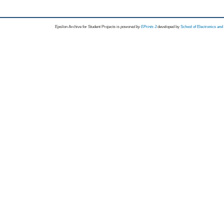
Epsilon Archive for Student Projects is
powored by
EPrints 3
developed by
School of Electronics an