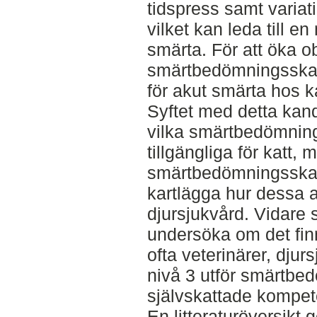
tidspress samt variat
vilket kan leda till e
smärta. För att öka ob
smärtbedömningsskalo
för akut smärta hos ka
Syftet med detta kand
vilka smärtbedömnin
tillgängliga för katt,
smärtbedömningsskalo
kartlägga hur dessa
djursjukvård. Vidare sy
undersöka om det fin
ofta veterinärer, dju
nivå 3 utför smärtbe
självskattade kompe
En litteraturöversikt 