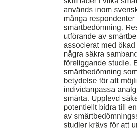
skillnader i vilka s
används inom svensk 
många respondenter k
smärtbedömning. Resul
utförande av smärtb
associerat med ökad
några säkra samband k
föreliggande studie. 
smärtbedömning som m
betydelse för att möj
individanpassa analge
smärta. Upplevd säk
potentiellt bidra til
av smärtbedömningssk
studier krävs för att