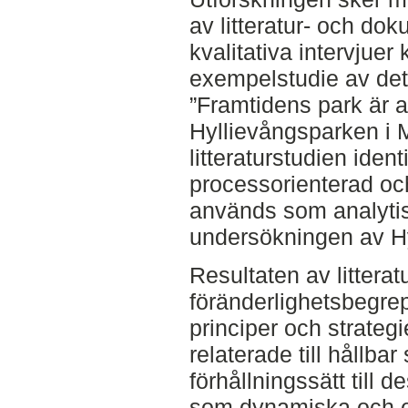
av litteratur- och do
kvalitativa intervjuer 
exempelstudie av det 
”Framtidens park är al
Hyllievångsparken i
litteraturstudien ident
processorienterad och
används som analytis
undersökningen av H
Resultaten av litterat
föränderlighetsbegre
principer och strategi
relaterade till hållb
förhållningssätt till 
som dynamiska och e