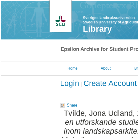
Sveriges lantbruksuniversitet
Swedish University of Agricult
Library
Epsilon Archive for Student Pro
Home
About
B
Login
Create Account
Share
Tvilde, Jona Udland
,
en utforskande studi
inom landskapsarkite