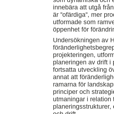
innebära att utgå frå
är ”ofärdiga”, mer pr
utformade som ramve
öppenhet för förändri
Undersökningen av Hy
föränderlighetsbegre
projekteringen, utfo
planeringen av drift 
fortsatta utveckling ö
annat att föränderligh
ramarna för landskaps
principer och strateg
utmaningar i relation
planeringsstrukturer,
och drift.