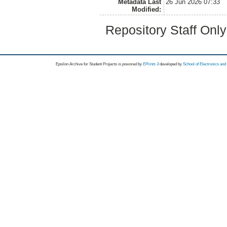
Metadata Last
26 Jun 2026 07:33
Modified:
Repository Staff Onl
Epsilon Archive for Student Projects is
powored by
EPrints 3
developed by
School of Electronics an