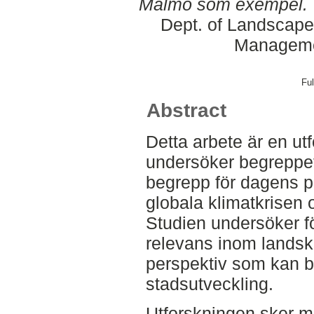
Malmö som exempel.
Dept. of Landscape
Manageme
Ful
Abstract
Detta arbete är en u
undersöker begreppet 
begrepp för dagens pl
globala klimatkrisen 
Studien undersöker f
relevans inom landsk
perspektiv som kan bi
stadsutveckling.
Utforskningen sker m