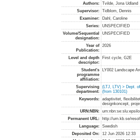
Authors:
Tvilde, Jona Udland
Supervisor:
Tidblom, Dennis
Examiner:
Dahl, Caroline
Series:
UNSPECIFIED
Volume/Sequential
UNSPECIFIED
designation:
Year of
2026
Publication:
Level and depth
First cycle, G2E
descriptor:
Student's
LY002 Landscape Ar
programme
affiliation:
Supervising
(LTJ, LTV) > Dept. 
department:
(from 130101)
Keywords:
adaptivitet, flexibili
designkoncept, projek
URN:NBN:
urn:nbn:se:slu:epsil
Permanent URL:
http://urn.kb.se/res
Language:
Swedish
Deposited On:
12 Jun 2026 12:33