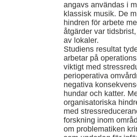
angavs användas i mi
klassisk musik. De m
hindren för arbete m
åtgärder var tidsbrist
av lokaler.
Studiens resultat tyd
arbetar på operations
viktigt med stressred
perioperativa omvård
negativa konsekvenser
hundar och katter. M
organisatoriska hindr
med stressreducerand
forskning inom områd
om problematiken krin