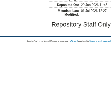
Deposited On:
29 Jun 2026 11:45
Metadata Last
01 Jul 2026 12:27
Modified:
Repository Staff Onl
Epsilon Archive for Student Projects is
powored by
EPrints 3
developed by
School of Electronics an