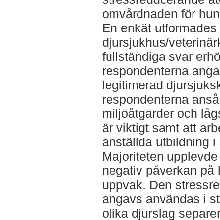
omvårdnaden för hund
En enkät utformades o
djursjukhus/veterinär
fullständiga svar erhö
respondenterna angav
legitimerad djursjuksk
respondenterna ansåg
miljöåtgärder och låg
är viktigt samt att ar
anställda utbildning 
Majoriteten upplevde 
negativ påverkan på
uppvak. Den stressr
angavs användas i stö
olika djurslag separ