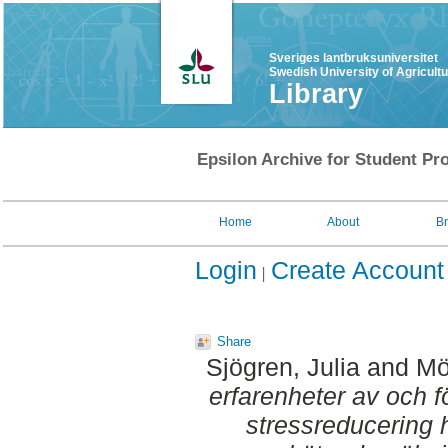
Sveriges lantbruksuniversitet
Swedish University of Agricult
Library
Epsilon Archive for Student Pro
Home
About
B
Login
Create Account
Share
Sjögren, Julia
and
Mö
erfarenheter av och fö
stressreducering 