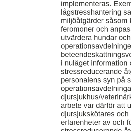
implementeras. Exemp
lågstresshantering s
miljöåtgärder såsom 
feromoner och anpass
utvärdera hundar och 
operationsavdelning
beteendeskattningsv
i nuläget information 
stressreducerande å
personalens syn på s
operationsavdelning
djursjukhus/veterinärk
arbete var därför att
djursjukskötares och d
erfarenheter av och f
stressreducerande åtg