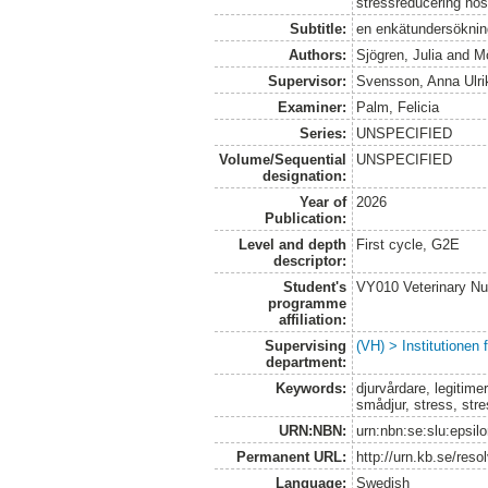
stressreducering hos
Subtitle:
en enkätundersökning 
Authors:
Sjögren, Julia
and
Mö
Supervisor:
Svensson, Anna Ulri
Examiner:
Palm, Felicia
Series:
UNSPECIFIED
Volume/Sequential
UNSPECIFIED
designation:
Year of
2026
Publication:
Level and depth
First cycle, G2E
descriptor:
Student's
VY010 Veterinary N
programme
affiliation:
Supervising
(VH) > Institutionen
department:
Keywords:
djurvårdare, legitime
smådjur, stress, str
URN:NBN:
urn:nbn:se:slu:epsil
Permanent URL:
http://urn.kb.se/res
Language:
Swedish