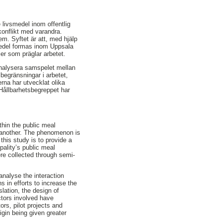
 livsmedel inom offentlig
konflikt med varandra.
em. Syftet är att, med hjälp
smedel formas inom Uppsala
er som präglar arbetet.
 analysera samspelet mellan
 begränsningar i arbetet,
rna har utvecklat olika
Hållbarhetsbegreppet har
thin the public meal
e another. The phenomenon is
his study is to provide a
pality’s public meal
ere collected through semi-
analyse the interaction
s in efforts to increase the
lation, the design of
ctors involved have
rs, pilot projects and
igin being given greater