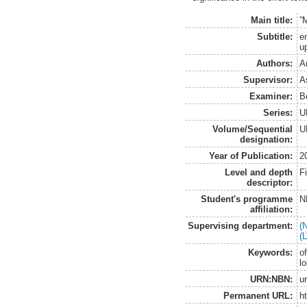
Main title:
”M
Subtitle:
e
u
Authors:
A
Supervisor:
As
Examiner:
B
Series:
U
Volume/Sequential
U
designation:
Year of Publication:
2
Level and depth
F
descriptor:
Student's programme
N
affiliation:
Supervising department:
(
(
Keywords:
o
l
URN:NBN:
u
Permanent URL:
h