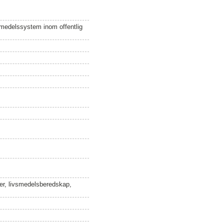
vsmedelssystem inom offentlig
ter, livsmedelsberedskap,