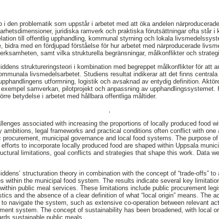
p i den problematik som uppstår i arbetet med att öka andelen närproducerade
rhetsdimensioner, juridiska ramverk och praktiska förutsättningar ofta står i 
lation till offentlig upphandling, kommunal styrning och lokala livsmedelssyst
die, bidra med en fördjupad förståelse för hur arbetet med närproducerade liv
rksamheten, samt vilka strukturella begränsningar, målkonflikter och strategi
iddens struktureringsteori i kombination med begreppet målkonflikter för att
kommunala livsmedelsarbetet. Studiens resultat indikerar att det finns centrala
upphandlingens utformning, logistik och avsaknad av entydig definition. Aktöre
ll exempel samverkan, pilotprojekt och anpassning av upphandlingssystemet. 
törre betydelse i arbetet med hållbara offentliga måltider.
,
lenges associated with increasing the proportions of locally produced food wi
ty ambitions, legal frameworks and practical conditions often conflict with on
ic procurement, municipal governance and local food systems. The purpose of t
efforts to incorporate locally produced food are shaped within Uppsala munici
ructural limitations, goal conflicts and strategies that shape this work. Data w
dens’ structuration theory in combination with the concept of “trade-offs” to 
 within the municipal food system. The results indicate several key limitation
within public meal services. These limitations include public procurement legis
tics and the absence of a clear definition of what “local origin” means. The a
 to navigate the system, such as extensive co-operation between relevant acto
ement system. The concept of sustainability has been broadened, with local or
wards sustainable public meals.