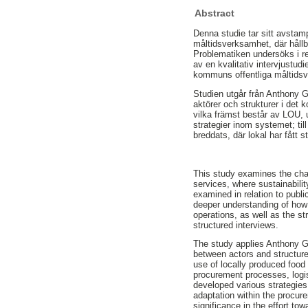
Abstract
Denna studie tar sitt avstam
måltidsverksamhet, där hållba
Problematiken undersöks i re
av en kvalitativ intervjustu
kommuns offentliga måltidsve
Studien utgår från Anthony G
aktörer och strukturer i det 
vilka främst består av LOU, 
strategier inom systemet; ti
breddats, där lokal har fått s
This study examines the chal
services, where sustainabili
examined in relation to publ
deeper understanding of how 
operations, as well as the st
structured interviews.
The study applies Anthony Gid
between actors and structures
use of locally produced food 
procurement processes, logis
developed various strategies
adaptation within the procur
significance in the effort to