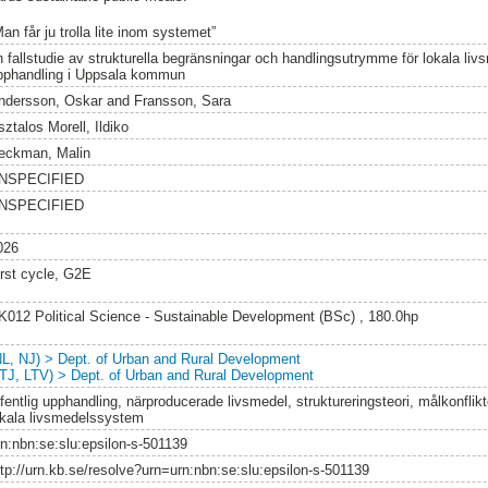
an får ju trolla lite inom systemet”
n fallstudie av strukturella begränsningar och handlingsutrymme för lokala li
pphandling i Uppsala kommun
ndersson, Oskar
and
Fransson, Sara
ztalos Morell, Ildiko
eckman, Malin
NSPECIFIED
NSPECIFIED
026
irst cycle, G2E
K012 Political Science - Sustainable Development (BSc) , 180.0hp
NL, NJ) > Dept. of Urban and Rural Development
LTJ, LTV) > Dept. of Urban and Rural Development
ffentlig upphandling, närproducerade livsmedel, struktureringsteori, målkonflik
okala livsmedelssystem
rn:nbn:se:slu:epsilon-s-501139
ttp://urn.kb.se/resolve?urn=urn:nbn:se:slu:epsilon-s-501139