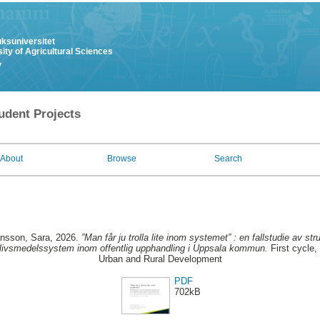
uksuniversitet
ity of Agricultural Sciences
y
udent Projects
About
Browse
Search
ansson, Sara
, 2026.
”Man får ju trolla lite inom systemet” : en fallstudie av st
 livsmedelssystem inom offentlig upphandling i Uppsala kommun.
First cycle,
Urban and Rural Development
PDF
702kB