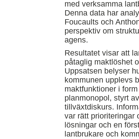
med verksamma lant
Denna data har analy
Foucaults och Anthon
perspektiv om struktu
agens.
Resultatet visar att 
påtaglig maktlöshet 
Uppsatsen belyser hur
kommunen upplevs be
maktfunktioner i form
planmonopol, styrt a
tillväxtdiskurs. Infor
var rätt prioriteringar
lösningar och en för
lantbrukare och komm