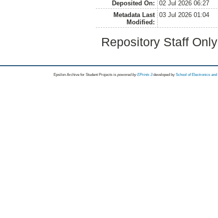
Deposited On:
02 Jul 2026 06:27
Metadata Last
03 Jul 2026 01:04
Modified:
Repository Staff Onl
Epsilon Archive for Student Projects is
powored by
EPrints 3
developed by
School of Electronics an