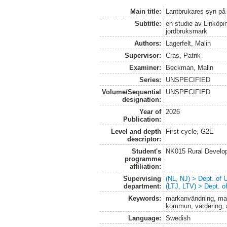
Main title:
Lantbrukares syn p
Subtitle:
en studie av Linköpi
jordbruksmark
Authors:
Lagerfelt, Malin
Supervisor:
Cras, Patrik
Examiner:
Beckman, Malin
Series:
UNSPECIFIED
Volume/Sequential
UNSPECIFIED
designation:
Year of
2026
Publication:
Level and depth
First cycle, G2E
descriptor:
Student's
NK015 Rural Develop
programme
affiliation:
Supervising
(NL, NJ) > Dept. of
department:
(LTJ, LTV) > Dept. 
Keywords:
markanvändning, mark
kommun, värdering,
Language:
Swedish