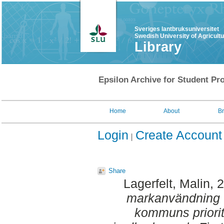
Sveriges lantbruksuniversitet
Swedish University of Agricult
Library
Epsilon Archive for Student Pro
Home
About
B
Login
Create Account
Share
Lagerfelt, Malin
, 
markanvändning :
kommuns priorit