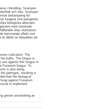
arna i lökodling. Svampen
debortfall och röta. Svampen
 kemisk bekämpning för
mpar fungerar mot patogenen.
lika biologiska alternativ
degöraren med minskade
hållanden dras slutsatsen
rade hämmande effekt mot
 är därför av betydelse att
nion cultivation. The
 the bulbs. The fungus is
o use against this fungus in
he Fusarium fungus. To
nisms is also being
the pathogen, resulting in
ded that the biological
a fungi against Fusarium
crucial to implement
ing genom användning av