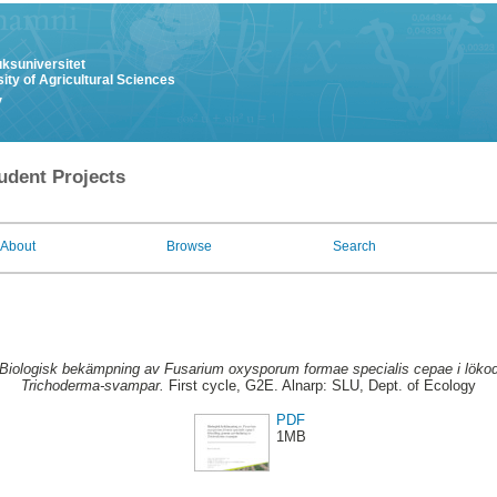
uksuniversitet
ity of Agricultural Sciences
y
udent Projects
About
Browse
Search
Biologisk bekämpning av Fusarium oxysporum formae specialis cepae i löko
Trichoderma-svampar.
First cycle, G2E. Alnarp: SLU, Dept. of Ecology
PDF
1MB