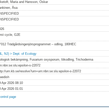
iketoft, Maria
and
Hansson, Oskar
ankinen, Åsa
NSPECIFIED
NSPECIFIED
026
irst cycle, G2E
Y012 Trädgårdsingenjörsprogrammet – odling, 180HEC
NL, NJ) > Dept. of Ecology
iologisk bekämpning, Fusarium oxysporum, lökodling, Trichoderma
rn:nbn:se:slu:epsilon-s-22072
ttp://urn.kb.se/resolve?urn=urn:nbn:se:slu:epsilon-s-22072
wedish
9 Apr 2026 08:10
0 Apr 2026 01:01
control page