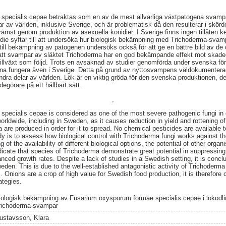
pecialis cepae betraktas som en av de mest allvarliga växtpatogena svamp
r av världen, inklusive Sverige, och är problematisk då den resulterar i skör
 främst genom produktion av asexuella konidier. I Sverige finns ingen tillåten
udie syftar till att undersöka hur biologisk bekämpning med Trichoderma-sva
till bekämpning av patogenen undersöks också för att ge en bättre bild av de o
 att svampar av släktet Trichoderma har en god bekämpande effekt mot ska
llväxt som följd. Trots en avsaknad av studier genomförda under svenska för
nna fungera även i Sverige. Detta på grund av nyttosvampens väldokumente
dra delar av världen. Lök är en viktig gröda för den svenska produktionen, det
görare på ett hållbart sätt.
,
ecialis cepae is considered as one of the most severe pathogenic fungi in o
ldwide, including in Sweden, as it causes reduction in yield and rottening of
 are produced in order for it to spread. No chemical pesticides are available t
y is to assess how biological control with Trichoderma fungi works against t
 of the availability of different biological options, the potential of other orga
dicate that species of Trichoderma demonstrate great potential in suppressing 
ced growth rates. Despite a lack of studies in a Swedish setting, it is conclu
weden. This is due to the well-established antagonistic activity of Trichoderm
 Onions are a crop of high value for Swedish food production, it is therefore 
ategies.
iologisk bekämpning av Fusarium oxysporum formae specialis cepae i lökodl
richoderma-svampar
ustavsson, Klara