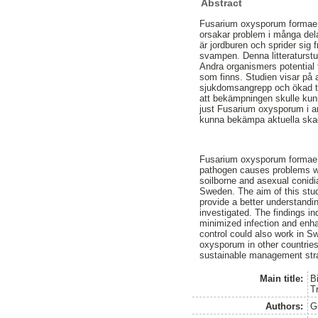
Abstract
Fusarium oxysporum formae s
orsakar problem i många dela
är jordburen och sprider sig
svampen. Denna litteraturst
Andra organismers potential 
som finns. Studien visar på
sjukdomsangrepp och ökad ti
att bekämpningen skulle ku
just Fusarium oxysporum i an
kunna bekämpa aktuella skade
Fusarium oxysporum formae sp
pathogen causes problems wor
soilborne and asexual conidia
Sweden. The aim of this stud
provide a better understanding
investigated. The findings in
minimized infection and enhan
control could also work in S
oxysporum in other countries.
sustainable management str
Main title:
B
T
Authors:
G