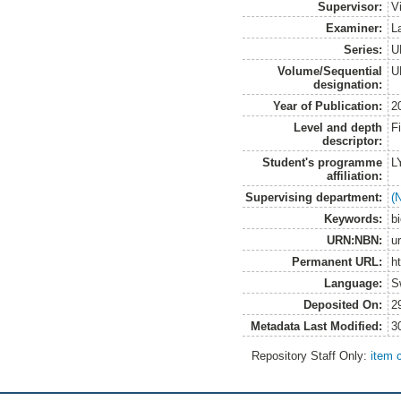
Supervisor:
V
Examiner:
L
Series:
U
Volume/Sequential
U
designation:
Year of Publication:
2
Level and depth
F
descriptor:
Student's programme
L
affiliation:
Supervising department:
(
Keywords:
b
URN:NBN:
u
Permanent URL:
h
Language:
S
Deposited On:
2
Metadata Last Modified:
3
Repository Staff Only:
item 