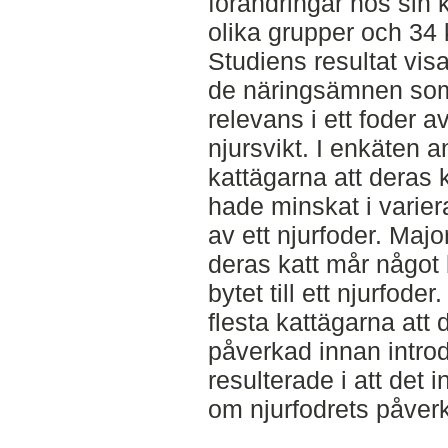
förändringar hos sin 
olika grupper och 34 
Studiens resultat visa
de näringsämnen som
relevans i ett foder a
njursvikt. I enkäten 
kattägarna att deras
hade minskat i varier
av ett njurfoder. Maj
deras katt mår något b
bytet till ett njurfod
flesta kattägarna att d
påverkad innan introd
resulterade i att det 
om njurfodrets påverk