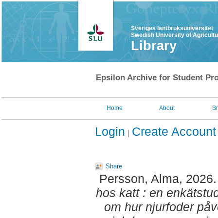
Sveriges lantbruksuniversitet
Swedish University of Agricult
Library
Epsilon Archive for Student Pro
Home
About
B
Login
Create Account
Share
Persson, Alma
, 2026
hos katt : en enkätstu
om hur njurfoder påve