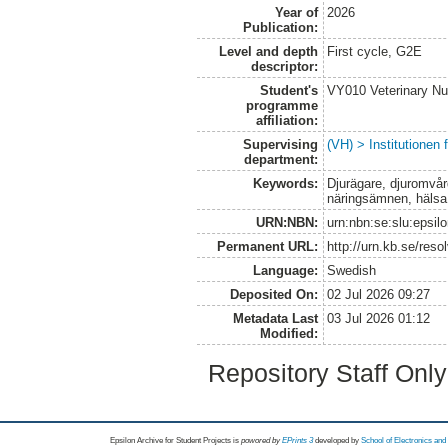
Year of
2026
Publication:
Level and depth
First cycle, G2E
descriptor:
Student's
VY010 Veterinary N
programme
affiliation:
Supervising
(VH) > Institutionen
department:
Keywords:
Djurägare, djuromvård
näringsämnen, hälsa
URN:NBN:
urn:nbn:se:slu:epsil
Permanent URL:
http://urn.kb.se/res
Language:
Swedish
Deposited On:
02 Jul 2026 09:27
Metadata Last
03 Jul 2026 01:12
Modified:
Repository Staff Onl
Epsilon Archive for Student Projects is
powored by
EPrints 3
developed by
School of Electronics an