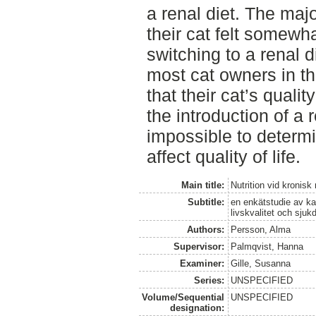
a renal diet. The maj
their cat felt somewha
switching to a renal di
most cat owners in th
that their cat’s qualit
the introduction of a 
impossible to determi
affect quality of life.
Main title:
Nutrition vid kronisk 
Subtitle:
en enkätstudie av ka
livskvalitet och sju
Authors:
Persson, Alma
Supervisor:
Palmqvist, Hanna
Examiner:
Gille, Susanna
Series:
UNSPECIFIED
Volume/Sequential
UNSPECIFIED
designation: