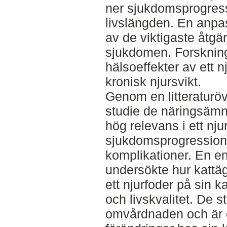
ner sjukdomsprogress
livslängden. En anpa
av de viktigaste åtgär
sjukdomen. Forskninge
hälsoeffekter av ett 
kronisk njursvikt.
Genom en litteraturöv
studie de näringsäm
hög relevans i ett nju
sjukdomsprogression,
komplikationer. En e
undersökte hur kattä
ett njurfoder på sin 
och livskvalitet. De s
omvårdnaden och är o