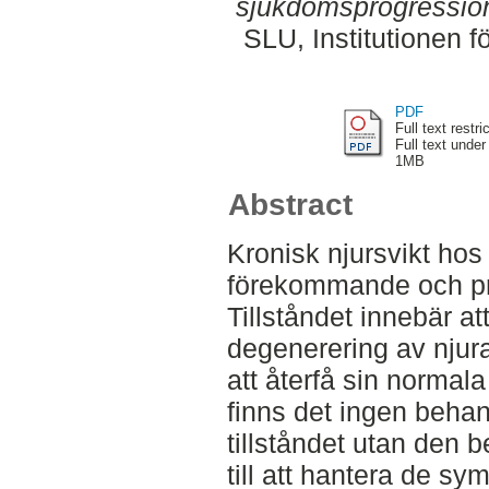
sjukdomsprogressio
SLU, Institutionen f
PDF
Full text restri
Full text under
1MB
Abstract
Kronisk njursvikt hos 
förekommande och pr
Tillståndet innebär at
degenerering av njur
att återfå sin normala
finns det ingen beha
tillståndet utan den 
till att hantera de s