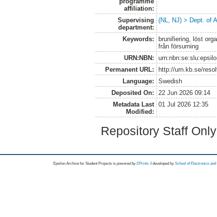
programme
affiliation:
Supervising
(NL, NJ) > Dept. of
department:
Keywords:
brunifiering, löst o
från försurning
URN:NBN:
urn:nbn:se:slu:epsil
Permanent URL:
http://urn.kb.se/res
Language:
Swedish
Deposited On:
22 Jun 2026 09:14
Metadata Last
01 Jul 2026 12:35
Modified:
Repository Staff Onl
Epsilon Archive for Student Projects is
powored by
EPrints 3
developed by
School of Electronics an