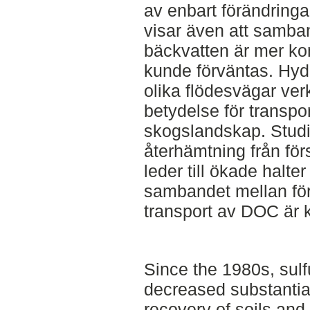
av enbart förändringa
visar även att samba
bäckvatten är mer ko
kunde förväntas. Hyd
olika flödesvägar ver
betydelse för transpo
skogslandskap. Studi
återhämtning från för
leder till ökade halte
sambandet mellan för
transport av DOC är 
Since the 1980s, sul
decreased substantiall
recovery of soils and