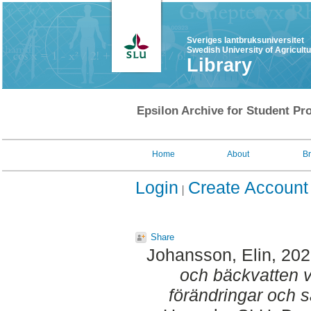
Sveriges lantbruksuniversitet
Swedish University of Agricult
Library
Epsilon Archive for Student Pro
Home
About
B
Login
Create Account
Share
Johansson, Elin
, 20
och bäckvatten v
förändringar och 