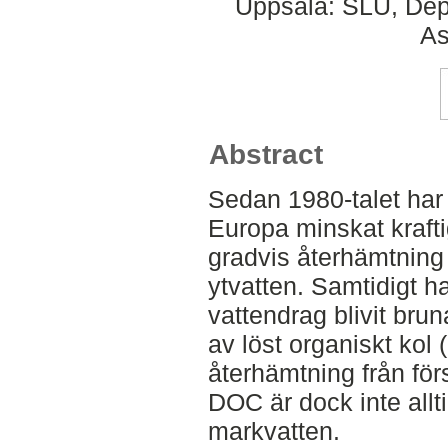
Uppsala: SLU, Dep
As
Abstract
Sedan 1980-talet har 
Europa minskat kraftigt
gradvis återhämtning 
ytvatten. Samtidigt h
vattendrag blivit bruna
av löst organiskt ko
återhämtning från för
DOC är dock inte alltid
markvatten.