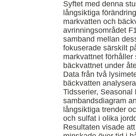
Syftet med denna stu
långsiktiga förändring
markvatten och bäckv
avrinningsområdet F1
samband mellan dessa
fokuserade särskilt p
markvattnet förhåller s
bäckvattnet under åte
Data från två lysimet
bäckvatten analysera
Tidsserier, Seasonal 
sambandsdiagram anv
långsiktiga trender
och sulfat i olika jor
Resultaten visade att 
minskade över tid i 