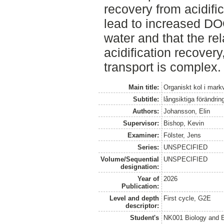
recovery from acidifi
lead to increased DOC
water and that the re
acidification recove
transport is complex.
Main title:
Organiskt kol i mark
Subtitle:
långsiktiga förändri
Authors:
Johansson, Elin
Supervisor:
Bishop, Kevin
Examiner:
Fölster, Jens
Series:
UNSPECIFIED
Volume/Sequential
UNSPECIFIED
designation:
Year of
2026
Publication:
Level and depth
First cycle, G2E
descriptor:
Student's
NK001 Biology and E