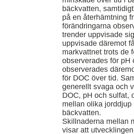
bäckvatten, samtidigt
på en återhämtning fr
förändringarna observ
trender uppvisade si
uppvisade däremot få 
markvattnet trots de 
observerades för pH o
observerades däremot
för DOC över tid. S
generellt svaga och 
DOC, pH och sulfat, 
mellan olika jorddju
bäckvatten.
Skillnaderna mellan 
visar att utvecklinge