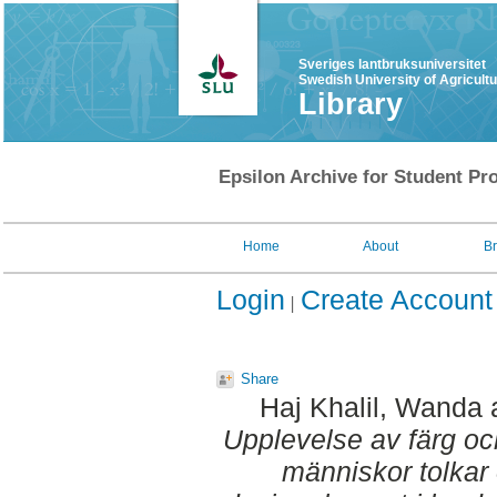
Sveriges lantbruksuniversitet
Swedish University of Agricult
Library
Epsilon Archive for Student Pro
Home
About
B
Login
Create Account
Share
Haj Khalil, Wanda
Upplevelse av färg och 
människor tolkar