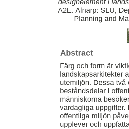
designelement i lands
A2E. Alnarp: SLU, Dep
Planning and Ma
Abstract
Färg och form är vik
landskapsarkitekter 
utemiljön. Dessa två 
beståndsdelar i offen
människorna besöker v
vardagliga uppgifter.
offentliga miljön påv
upplever och uppfatt