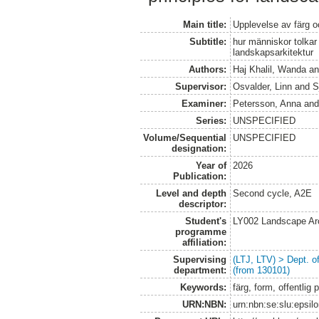
Main title:
Upplevelse av färg oc
Subtitle:
hur människor tolkar
landskapsarkitektur
Authors:
Haj Khalil, Wanda
a
Supervisor:
Osvalder, Linn
and
S
Examiner:
Petersson, Anna
an
Series:
UNSPECIFIED
Volume/Sequential
UNSPECIFIED
designation:
Year of
2026
Publication:
Level and depth
Second cycle, A2E
descriptor:
Student's
LY002 Landscape Ar
programme
affiliation:
Supervising
(LTJ, LTV) > Dept. 
department:
(from 130101)
Keywords:
färg, form, offentlig 
URN:NBN:
urn:nbn:se:slu:epsil