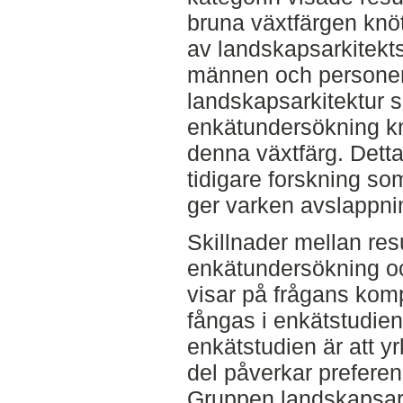
bruna växtfärgen knöts
av landskapsarkitekt
männen och persone
landskapsarkitektur 
enkätundersökning knö
denna växtfärg. Det
tidigare forskning som
ger varken avslappnin
Skillnader mellan resu
enkätundersökning oc
visar på frågans kompl
fångas i enkätstudie
enkätstudien är att y
del påverkar preferen
Gruppen landskapsar