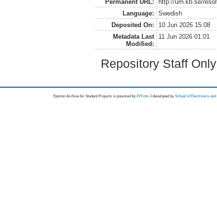
Permanent URL:
http://urn.kb.se/res
Language:
Swedish
Deposited On:
10 Jun 2026 15:08
Metadata Last
11 Jun 2026 01:01
Modified:
Repository Staff Onl
Epsilon Archive for Student Projects is
powored by
EPrints 3
developed by
School of Electronics an