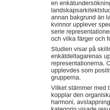
en enkätundersöknin
landskapsarkitektstu
annan bakgrund än l
kvinnor upplever spec
serie representationer
och vilka färger och 
Studien visar på skil
enkätdeltagarenas up
representationerna. 
upplevdes som positi
grupperna.
Vilket stämmer med t
kopplar den organisk
harmoni, avslappning 
kategorin visade resu