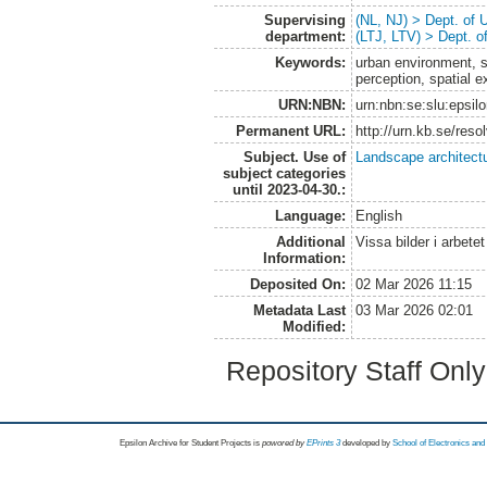
Supervising
(NL, NJ) > Dept. of
department:
(LTJ, LTV) > Dept. 
Keywords:
urban environment, st
perception, spatial 
URN:NBN:
urn:nbn:se:slu:epsil
Permanent URL:
http://urn.kb.se/res
Subject. Use of
Landscape architect
subject categories
until 2023-04-30.:
Language:
English
Additional
Vissa bilder i arbete
Information:
Deposited On:
02 Mar 2026 11:15
Metadata Last
03 Mar 2026 02:01
Modified:
Repository Staff Onl
Epsilon Archive for Student Projects is
powored by
EPrints 3
developed by
School of Electronics an