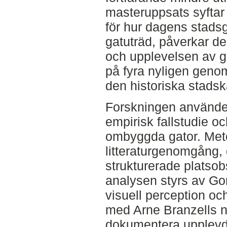
masteruppsats syftar t
för hur dagens stads
gatuträd, påverkar d
och upplevelsen av g
på fyra nyligen genom
den historiska stadsk
Forskningen använder 
empirisk fallstudie o
ombyggda gator. Met
litteraturgenomgång,
strukturerade platsob
analysen styrs av Go
visuell perception och
med Arne Branzells n
dokumentera upplevd