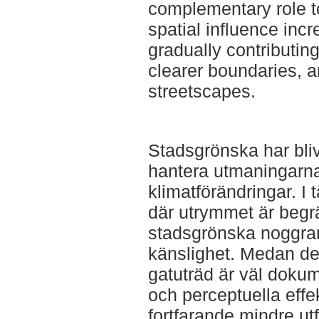
complementary role to
spatial influence inc
gradually contributin
clearer boundaries, a
streetscapes.
Stadsgrönska har blivi
hantera utmaningarn
klimatförändringar. I 
där utrymmet är begrän
stadsgrönska noggran
känslighet. Medan de
gatuträd är väl doku
och perceptuella effe
fortfarande mindre u