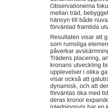
Observationerna foku
mellan träd, bebygge
hänsyn till både nuv
förväntad framtida ut
Resultaten visar att g
som rumsliga element
påverkar avskärmning,
Trädens placering, a
kronans utveckling bid
upplevelser i olika g
visar också att gatut
dynamisk, och att der
förväntas öka med ti
deras kronor expande
inledningsvis har en k