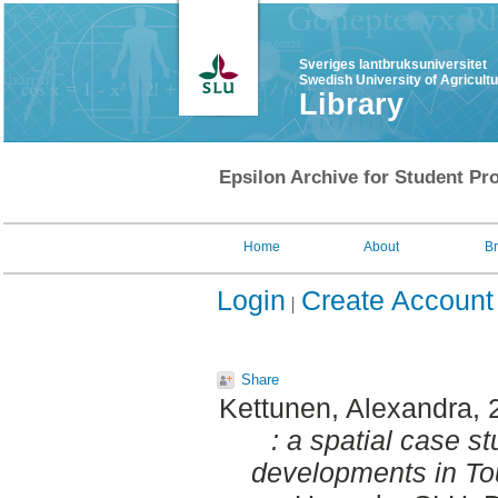
Sveriges lantbruksuniversitet
Swedish University of Agricult
Library
Epsilon Archive for Student Pro
Home
About
B
Login
Create Account
Share
Kettunen, Alexandra
,
: a spatial case st
developments in To