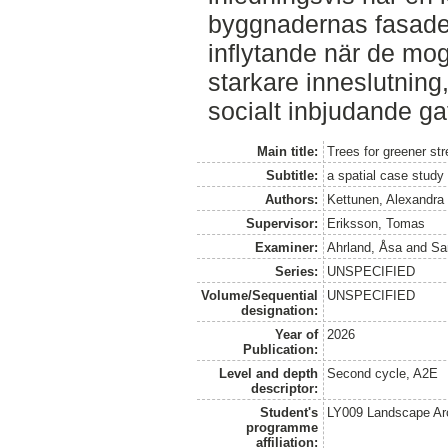
byggnadernas fasader
inflytande när de mogn
starkare inneslutning
socialt inbjudande ga
Main title:
Trees for greener str
Subtitle:
a spatial case study
Authors:
Kettunen, Alexandra
Supervisor:
Eriksson, Tomas
Examiner:
Ahrland, Åsa
and
Sa
Series:
UNSPECIFIED
Volume/Sequential
UNSPECIFIED
designation:
Year of
2026
Publication:
Level and depth
Second cycle, A2E
descriptor:
Student's
LY009 Landscape Ar
programme
affiliation: