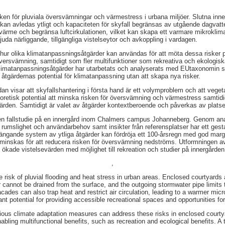
ken för pluviala översvämningar och värmestress i urbana miljöer. Slutna inner
 kan avledas ytligt och kapaciteten för skyfall begränsas av utgående dagva
ärme och begränsa luftcirkulationen, vilket kan skapa ett varmare mikroklimat
bjuda närliggande, tillgängliga vistelseytor och avkoppling i vardagen.
ur olika klimatanpassningsåtgärder kan användas för att möta dessa risker p
 översvämning, samtidigt som fler multifunktioner som rekreativa och ekologis
klimatanpassningsåtgärder har utarbetats och analyserats med EUtaxonomin 
åtgärdernas potential för klimatanpassning utan att skapa nya risker.
an visar att skyfallshantering i första hand är ett volymproblem och att veget
eoretisk potential att minska risken för översvämning och värmestress samti
 värden. Samtidigt är valet av åtgärder kontextberoende och påverkas av platse
 en fallstudie på en innergård inom Chalmers campus Johanneberg. Genom ana
 rumslighet och användarbehov samt insikter från referensplatser har ett gesta
ängande system av ytliga åtgärder kan fördröja ett 100-årsregn med god marg
inskas för att reducera risken för översvämning nedströms. Utformningen av å
h ökade vistelsevärden med möjlighet till rekreation och studier på innergården
,
risk of pluvial flooding and heat stress in urban areas. Enclosed courtyards a
 cannot be drained from the surface, and the outgoing stormwater pipe limits t
acades can also trap heat and restrict air circulation, leading to a warmer mic
ant potential for providing accessible recreational spaces and opportunities for r
ious climate adaptation measures can address these risks in enclosed courtya
enabling multifunctional benefits, such as recreation and ecological benefits. A