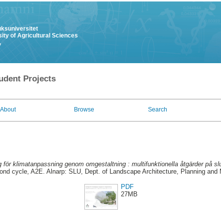
uksuniversitet
ity of Agricultural Sciences
y
udent Projects
About
Browse
Search
 för klimatanpassning genom omgestaltning : multifunktionella åtgärder på s
nd cycle, A2E. Alnarp: SLU, Dept. of Landscape Architecture, Planning an
PDF
27MB