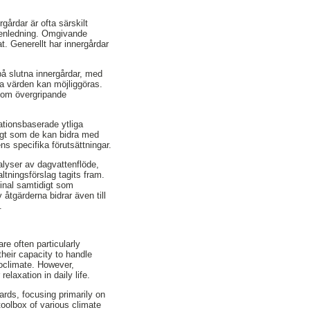
gårdar är ofta särskilt
ttenledning. Omgivande
. Generellt har innergårdar
å slutna innergårdar, med
ka värden kan möjliggöras.
som övergripande
ationsbaserade ytliga
digt som de kan bidra med
ns specifika förutsättningar.
lyser av dagvattenflöde,
ltningsförslag tagits fram.
inal samtidigt som
tgärderna bidrar även till
.
re often particularly
heir capacity to handle
roclimate. However,
elaxation in daily life.
rds, focusing primarily on
 toolbox of various climate