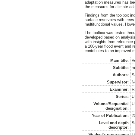
adaptation measures has bee
the measures for climate ada
Findings from the toolbox in
surface reservoirs with trees 
multifunctional values. Howe
The toolbox was tested thro
developed based on analysis o
with insights from reference
a 100-year flood event and r
contributes to an improved m
Main title:
V
Subtitle:
m
Authors:
S
Supervisor:
N
Examiner:
R
Series:
U
Volume/Sequential
U
designation:
Year of Publication:
2
Level and depth
S
descriptor:
Student's programme
L