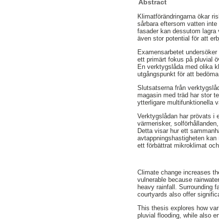
Abstract
Klimatförändringarna ökar ris
sårbara eftersom vatten inte
fasader kan dessutom lagra v
även stor potential för att er
Examensarbetet undersöker h
ett primärt fokus på pluvial
En verktygslåda med olika 
utgångspunkt för att bedöma 
Slutsatserna från verktygslåd
magasin med träd har stor t
ytterligare multifunktionella
Verktygslådan har prövats i
värmerisker, solförhållanden,
Detta visar hur ett sammanh
avtappningshastigheten kan m
ett förbättrat mikroklimat oc
Climate change increases the 
vulnerable because rainwater
heavy rainfall. Surrounding f
courtyards also offer signific
This thesis explores how var
pluvial flooding, while also 