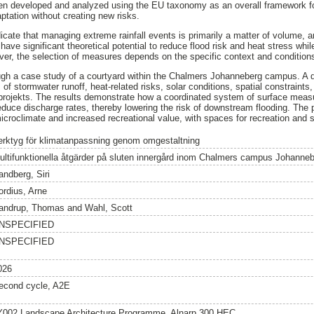
n developed and analyzed using the EU taxonomy as an overall framework for 
ptation without creating new risks.
dicate that managing extreme rainfall events is primarily a matter of volume, 
have significant theoretical potential to reduce flood risk and heat stress while
ver, the selection of measures depends on the specific context and conditions 
ugh a case study of a courtyard within the Chalmers Johanneberg campus. A 
f stormwater runoff, heat-related risks, solar conditions, spatial constraints
 projekts. The results demonstrate how a coordinated system of surface measu
educe discharge rates, thereby lowering the risk of downstream flooding. The
icroclimate and increased recreational value, with spaces for recreation and s
erktyg för klimatanpassning genom omgestaltning
ultifunktionella åtgärder på sluten innergård inom Chalmers campus Johanne
andberg, Siri
ordius, Arne
andrup, Thomas
and
Wahl, Scott
NSPECIFIED
NSPECIFIED
026
econd cycle, A2E
Y002 Landscape Architecture Programme, Alnarp 300 HEC