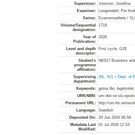
Supervisor:
Jonsson, Josefina
Examiner:
Langendahl, Per And
Series:
Examensarbete / SLU
Volume/Sequential
1718
designation:
Year of
2026
Publication:
Level and depth
First cycle, G2E
descriptor:
Student's
NK017 Business and
programme
affiliation:
Supervising
(NL, NJ) > Dept. of
department:
Keywords:
gröna lån, legitimite
URN:NBN:
urn:nbn:se:slu:epsil
Permanent URL:
http://urn.kb.se/res
Language:
Swedish
Deposited On:
29 Jun 2026 06:58
Metadata Last
01 Jul 2026 12:53
Modified: