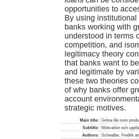
opportunities to acce
By using institutional
banks working with g
understood in terms of
competition, and iso
legitimacy theory con
that banks want to b
and legitimate by var
these two theories co
of why banks offer gr
account environmenta
strategic motives.
Main title:
Gröna lån som produ
Subtitle:
Motivation och uppfat
Authors:
Schwalbe, Fredrik
a