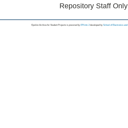
Repository Staff Onl
Epsilon Archive for Student Projects is
powored by
EPrints 3
developed by
School of Electronics an