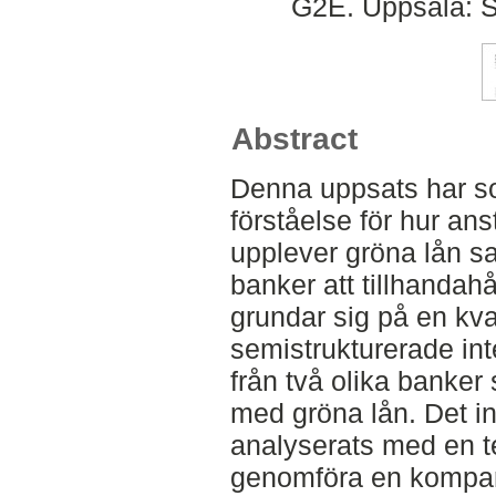
G2E. Uppsala: S
Abstract
Denna uppsats har so
förståelse för hur an
upplever gröna lån s
banker att tillhandah
grundar sig på en kv
semistrukturerade in
från två olika banker 
med gröna lån. Det i
analyserats med en t
genomföra en kompara