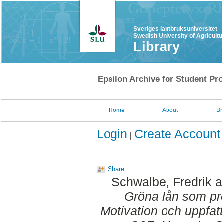
Sveriges lantbruksuniversitet
Swedish University of Agricult
Library
Epsilon Archive for Student Pro
Home
About
B
Login
Create Account
Share
Schwalbe, Fredrik
a
Gröna lån som pr
Motivation och uppfattn