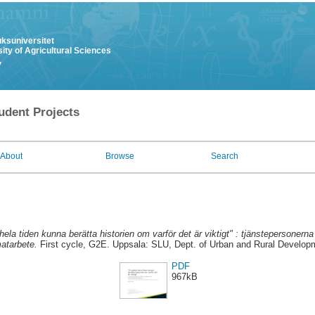
uksuniversitet
ity of Agricultural Sciences
y
udent Projects
About
Browse
Search
hela tiden kunna berätta historien om varför det är viktigt" : tjänstepersonern
matarbete.
First cycle, G2E. Uppsala: SLU, Dept. of Urban and Rural Develop
PDF
967kB