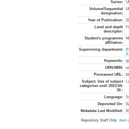
Series:
U
Volume/Sequential
U
designation:
Year of Publication:
2
Level and depth
F
descriptor:
Student's programme
N
affiliation:
Supervising department:
(
(
Keywords:
t
URN:NBN:
u
Permanent URL:
h
Subject. Use of subject
L
categories until 2023-04-
30.:
Language:
S
Deposited On:
0
Metadata Last Modified:
0
Repository Staff Only:
item 