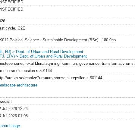
NSPECIFIED
NSPECIFIED
026
irst cycle, G2E
K012 Political Science - Sustainable Development (BSc) , 180.0hp
NL, NJ) > Dept. of Urban and Rural Development
LTJ, LTV) > Dept. of Urban and Rural Development
jänstepersoner, lokal klimatstyrning, kommun, governance, transformativ omst
rn:nbn:se:slu:epsilon-s-501144
ttp://urn.kb.se/resolve?urn=urn:nbn:se:slu:epsilon-s-501144
andscape architecture
wedish
2 Jul 2026 12:24
3 Jul 2026 01:05
control page