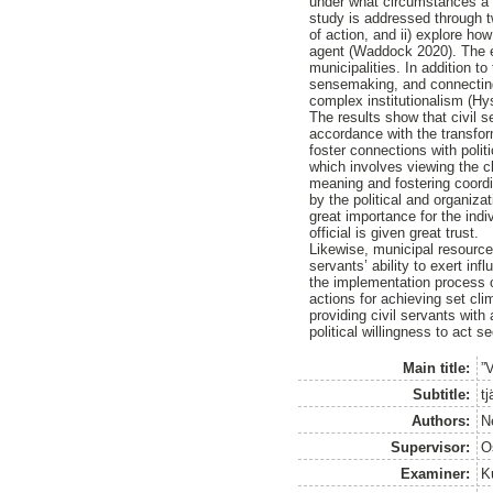
under what circumstances a pu
study is addressed through tw
of action, and ii) explore how
agent (Waddock 2020). The em
municipalities. In addition t
sensemaking, and connecting
complex institutionalism (Hy
The results show that civil s
accordance with the transfor
foster connections with polit
which involves viewing the cl
meaning and fostering coordin
by the political and organizat
great importance for the indi
official is given great trust.
Likewise, municipal resources 
servants’ ability to exert in
the implementation process o
actions for achieving set cli
providing civil servants wit
political willingness to act 
Main title:
”V
Subtitle:
t
Authors:
N
Supervisor:
O
Examiner:
K