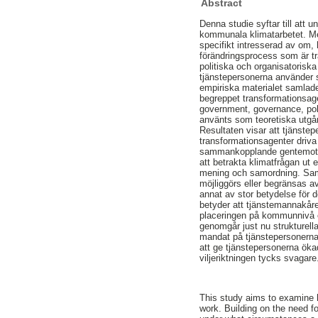
Abstract
Denna studie syftar till att 
kommunala klimatarbetet. Med
specifikt intresserad av om, 
förändringsprocess som är tr
politiska och organisatorisk
tjänstepersonerna använder s
empiriska materialet samlad
begreppet transformationsa
government, governance, pol
använts som teoretiska utgå
Resultaten visar att tjänste
transformationsagenter driva
sammankopplande gentemot p
att betrakta klimatfrågan ut
mening och samordning. Samt
möjliggörs eller begränsas av
annat av stor betydelse för 
betyder att tjänstemannakåren
placeringen på kommunnivå en
genomgår just nu strukturell
mandat på tjänstepersonerna 
att ge tjänstepersonerna öka
viljeriktningen tycks svagare
This study aims to examine ho
work. Building on the need for