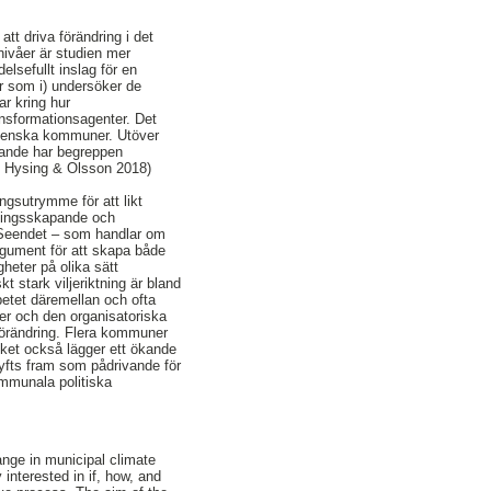
tt driva förändring i det
nivåer är studien mer
lsefullt inslag för en
ar som i) undersöker de
ar kring hur
ansformationsagenter. Det
svenska kommuner. Utöver
ande har begreppen
0; Hysing & Olsson 2018)
ngsutrymme för att likt
eningsskapande och
Seendet – som handlar om
rgument för att skapa både
heter på olika sätt
t stark viljeriktning är bland
betet däremellan och ofta
ser och den organisatoriska
förändring. Flera kommuner
lket också lägger ett ökande
lyfts fram som pådrivande för
ommunala politiska
ange in municipal climate
 interested in if, how, and