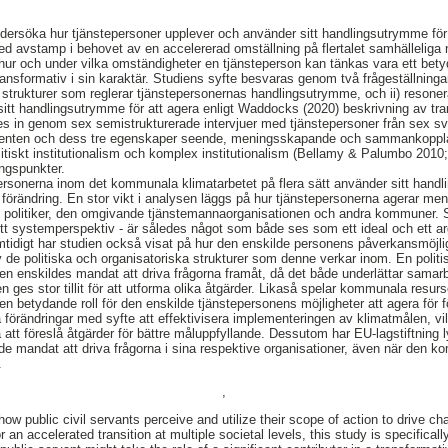
undersöka hur tjänstepersoner upplever och använder sitt handlingsutrymme för a
 avstamp i behovet av en accelererad omställning på flertalet samhälleliga 
hur och under vilka omständigheter en tjänsteperson kan tänkas vara ett betyde
ansformativ i sin karaktär. Studiens syfte besvaras genom två frågeställning
a strukturer som reglerar tjänstepersonernas handlingsutrymme, och ii) resoner
itt handlingsutrymme för att agera enligt Waddocks (2020) beskrivning av tr
es in genom sex semistrukturerade intervjuer med tjänstepersoner från sex 
genten och dess tre egenskaper seende, meningsskapande och sammankoppl
itiskt institutionalism och komplex institutionalism (Bellamy & Palumbo 201
ngspunkter.
personerna inom det kommunala klimatarbetet på flera sätt använder sitt handli
 förändring. En stor vikt i analysen läggs på hur tjänstepersonerna agerar m
olitiker, den omgivande tjänstemannaorganisationen och andra kommuner. 
 ett systemperspektiv - är således något som både ses som ett ideal och ett a
idigt har studien också visat på hur den enskilde personens påverkansmöjlig
 de politiska och organisatoriska strukturer som denne verkar inom. En politisk
den enskildes mandat att driva frågorna framåt, då det både underlättar samar
 ges stor tillit för att utforma olika åtgärder. Likaså spelar kommunala resur
 betydande roll för den enskilde tjänstepersonens möjligheter att agera för 
a förändringar med syfte att effektivisera implementeringen av klimatmålen, vi
att föreslå åtgärder för bättre måluppfyllande. Dessutom har EU-lagstiftning 
de mandat att driva frågorna i sina respektive organisationer, även när den k
.
,
w public civil servants perceive and utilize their scope of action to drive ch
 an accelerated transition at multiple societal levels, this study is specifically