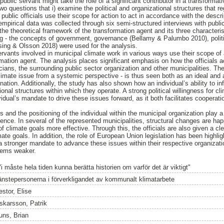
blic servant might take the role of a significant contributor in a transformat
o questions that i) examine the political and organizational structures that re
 public officials use their scope for action to act in accordance with the descr
pirical data was collected through six semi-structured interviews with public
o the theoretical framework of the transformation agent and its three characteris
 - the concepts of government, governance (Bellamy & Palumbo 2010), politic
sing & Olsson 2018) were used for the analysis.
ervants involved in municipal climate work in various ways use their scope of 
mation agent. The analysis places significant emphasis on how the officials 
icians, the surrounding public sector organization and other municipalities. The
imate issue from a systemic perspective - is thus seen both as an ideal and a 
ation. Additionally, the study has also shown how an individual’s ability to in
ional structures within which they operate. A strong political willingness for c
vidual’s mandate to drive these issues forward, as it both facilitates cooperat
and the positioning of the individual within the municipal organization play a si
fluence. In several of the represented municipalities, structural changes are h
f climate goals more effective. Through this, the officials are also given a c
mate goals. In addition, the role of European Union legislation has been highlig
h a stronger mandate to advance these issues within their respective organizat
seems weaker.
i måste hela tiden kunna berätta historien om varför det är viktigt"
jänstepersonerna i förverkligandet av kommunalt klimatarbete
estor, Elise
skarsson, Patrik
uns, Brian