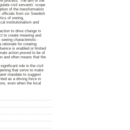
ive process. The aim of the
gulate civil servants’ scope
iption of the transformation
 officials from six Swedish
tics of seeing,
al institutionalism and
action to drive change in
act to create meaning and
 seeing characteristic -
rationale for creating
fluence is enabled or limited
limate action proved to be of
ion and often means that the
gnificant role in the civil
appening that serve to make
learer mandate to suggest
hted as a driving force in
ions, even when the local