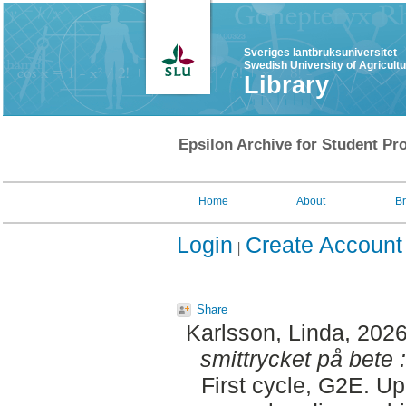
Sveriges lantbruksuniversitet
Swedish University of Agricult
Library
Epsilon Archive for Student Pro
Home
About
B
Login
Create Account
Share
Karlsson, Linda
, 202
smittrycket på bete :
First cycle, G2E. Up