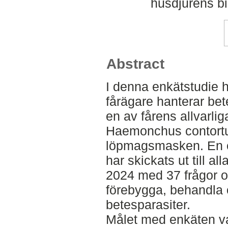
husdjurens b
Abstract
I denna enkätstudie h
fårägare hanterar bete
en av fårens allvarli
Haemonchus contortus
löpmagsmasken. En en
har skickats ut till a
2024 med 37 frågor om
förebygga, behandla o
betesparasiter.
Målet med enkäten var