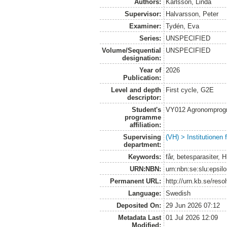
Authors:
Karlsson, Linda
Supervisor:
Halvarsson, Peter
Examiner:
Tydén, Eva
Series:
UNSPECIFIED
Volume/Sequential
UNSPECIFIED
designation:
Year of
2026
Publication:
Level and depth
First cycle, G2E
descriptor:
Student's
VY012 Agronomprogr
programme
affiliation:
Supervising
(VH) > Institutionen
department:
Keywords:
får, betesparasiter, 
URN:NBN:
urn:nbn:se:slu:epsil
Permanent URL:
http://urn.kb.se/res
Language:
Swedish
Deposited On:
29 Jun 2026 07:12
Metadata Last
01 Jul 2026 12:09
Modified: