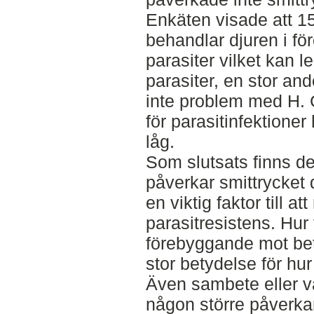
Enkäten visade att 1
behandlar djuren i f
parasiter vilket kan le
parasiter, en stor an
inte problem med H. 
för parasitinfektioner
låg.
Som slutsats finns d
påverkar smittrycket
en viktig faktor till a
parasitresistens. Hur
förebyggande mot bet
stor betydelse för hu
Även sambete eller v
någon större påverkan