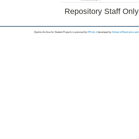
Repository Staff Onl
Epsilon Archive for Student Projects is
powored by
EPrints 3
developed by
School of Electronics an