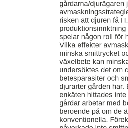
gårdarna/djurägaren 
avmaskningsstrategie
risken att djuren få H
produktionsinriktning
spelar någon roll för 
Vilka effekter avmask
minska smittrycket o
växelbete kan minska s
undersöktes det om d
betesparasiter och sm
djurarter gården har.
enkäten hittades inte 
gårdar arbetar med b
beroende på om de är
konventionella. Förek
påverkade inte smittr