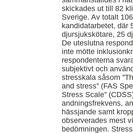
skickades ut till 82 k
Sverige. Av totalt 10
kandidatarbetet, där 
djursjukskötare, 25 d
De uteslutna respon
inte mötte inklusionkr
respondenterna svara
subjektivt och använ
stresskala såsom ”Th
and stress” (FAS Spec
Stress Scale” (CDSS
andningsfrekvens, an
hässjande samt krop
observerades mest vi
bedömningen. Stress 