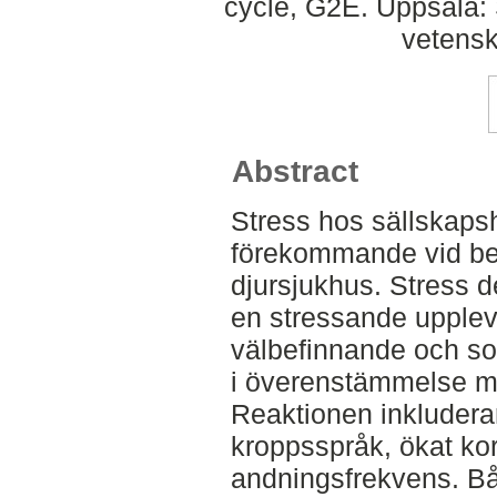
cycle, G2E. Uppsala: S
vetens
Abstract
Stress hos sällskapsh
förekommande vid bes
djursjukhus. Stress 
en stressande upplev
välbefinnande och som
i överenstämmelse m
Reaktionen inkluderar
kroppsspråk, ökat kor
andningsfrekvens. Bå