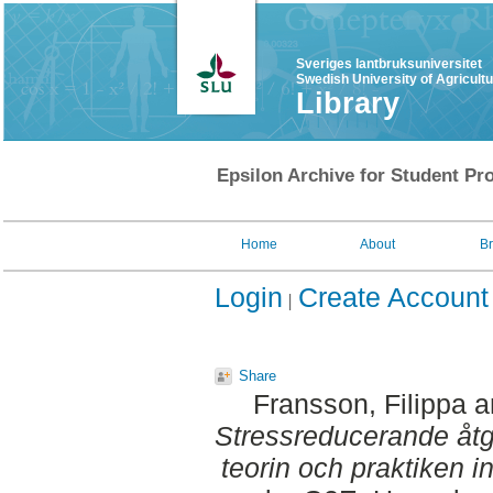
Sveriges lantbruksuniversitet
Swedish University of Agricult
Library
Epsilon Archive for Student Pro
Home
About
B
Login
Create Account
Share
Fransson, Filippa
a
Stressreducerande åtgä
teorin och praktiken 