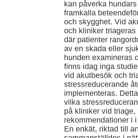
kan påverka hundars 
framkalla beteendefö
och skygghet. Vid ak
och kliniker triagera
där patienter rangord
av en skada eller sj
hunden examineras oc
finns idag inga studi
vid akutbesök och tria
stressreducerande å
implementeras. Detta
vilka stressreducera
på kliniker vid triage,
rekommendationer i i l
En enkät, riktad till 
sammanställdes i nät