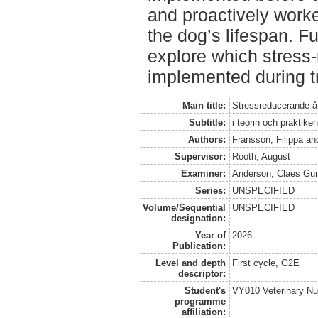
and proactively work
the dog’s lifespan. F
explore which stress
implemented during t
Main title:
Stressreducerande åt
Subtitle:
i teorin och praktik
Authors:
Fransson, Filippa
an
Supervisor:
Rooth, August
Examiner:
Anderson, Claes Gu
Series:
UNSPECIFIED
Volume/Sequential
UNSPECIFIED
designation:
Year of
2026
Publication:
Level and depth
First cycle, G2E
descriptor:
Student's
VY010 Veterinary N
programme
affiliation: