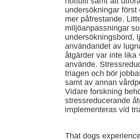
hotfullt samt att utfö
undersökningar först
mer påfrestande. Litt
miljöanpassningar so
undersökningsbord, l
användandet av lugn
åtgärder var inte lik
använde. Stressreduc
triagen och bör jobba
samt av annan vårdpe
Vidare forskning behö
stressreducerande å
implementeras vid tri
That dogs experience 