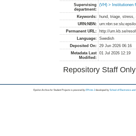
Supervising
(VH) > Institutionen
department:
Keywords:
hund, triage, stres
URN:NBN:
urn:nbn:se:slu:epsil
Permanent URL:
http://urn.kb.se/res
Language:
Swedish
Deposited On:
29 Jun 2026 06:16
Metadata Last
01 Jul 2026 12:19
Modified:
Repository Staff Onl
Epsilon Archive for Student Projects is
powored by
EPrints 3
developed by
School of Electronics an