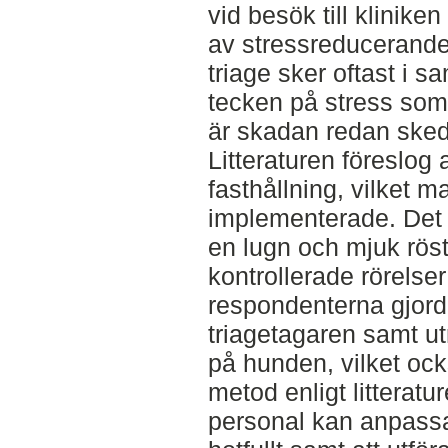
vid besök till klinike
av stressreducerande
triage sker oftast i 
tecken på stress so
är skadan redan sked
Litteraturen föreslo
fasthållning, vilket m
implementerade. Det 
en lugn och mjuk rös
kontrollerade rörelser
respondenterna gjord
triagetagaren samt u
på hunden, vilket o
metod enligt litteratu
personal kan anpass