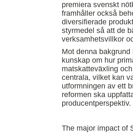
premiera svenskt nötk
framhåller också beh
diversifierade produ
styrmedel så att de bä
verksamhetsvillkor oc
Mot denna bakgrund 
kunskap om hur primä
matskatteväxling och 
centrala, vilket kan va
utformningen av ett b
reformen ska uppfatta
producentperspektiv.
The major impact of