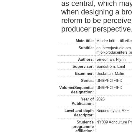
as central, which may
when designing a bro
reform to be perceive
producer perspective
Main title:
Mindre kött – till vilk
Subtitle:
en intervjustudie om 
mjölkproducenters p
Authors:
Smedman, Flynn
Supervisor:
Sandström, Emil
Examiner:
Beckman, Malin
Series:
UNSPECIFIED
Volume/Sequential
UNSPECIFIED
designation:
Year of
2026
Publication:
Level and depth
Second cycle, A2E
descriptor:
Student's
NY009 Agriculture 
programme
affiliation: