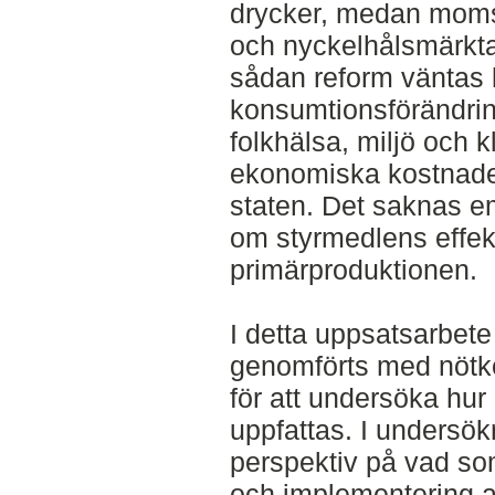
drycker, medan momse
och nyckelhålsmärkta
sådan reform väntas l
konsumtionsförändri
folkhälsa, miljö och k
ekonomiska kostnade
staten. Det saknas e
om styrmedlens effekt
primärproduktionen.
I detta uppsatsarbete 
genomförts med nötkö
för att undersöka hur
uppfattas. I undersö
perspektiv på vad som
och implementering a