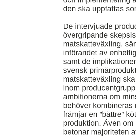
den ska uppfattas som
De intervjuade produ
övergripande skepsi
matskatteväxling, sä
införandet av enhetlig
samt de implikationer
svensk primärprodukti
matskatteväxling ska
inom producentgrupp
ambitionerna om min
behöver kombineras m
främjar en ”bättre” k
produktion. Även om 
betonar majoriteten a