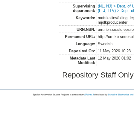
Supervising
(NL, NJ) > Dept. of
department:
(LTJ, LTV) > Dept. 
Keywords:
matskatteväxling, leg
mjölkproducenter
URN:NBN:
urn:nbn:se:slu:epsil
Permanent URL:
http://urn.kb.se/res
Language:
Swedish
Deposited On:
11 May 2026 10:23
Metadata Last
12 May 2026 01:02
Modified:
Repository Staff Onl
Epsilon Archive for Student Projects is
powored by
EPrints 3
developed by
School of Electronics an