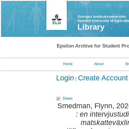
Sveriges lantbruksuniversitet
Swedish University of Agricult
Library
Epsilon Archive for Student Pro
Home
About
B
Login
Create Account
Share
Smedman, Flynn
, 20
: en intervjustud
matskatteväxlin