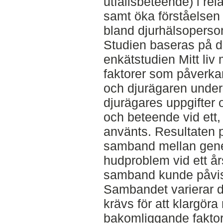
utfallsbeteende) i rel
samt öka förståelsen
bland djurhälsoperso
Studien baseras på da
enkätstudien Mitt li
faktorer som påverka
och djurägaren under
djurägares uppgifter
och beteende vid ett, 
använts. Resultaten p
samband mellan gener
hudproblem vid ett års
samband kunde påvisa
Sambandet varierar do
krävs för att klargöra
bakomliggande faktor