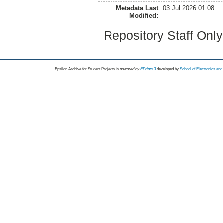
Metadata Last
03 Jul 2026 01:08
Modified:
Repository Staff Onl
Epsilon Archive for Student Projects is
powored by
EPrints 3
developed by
School of Electronics an