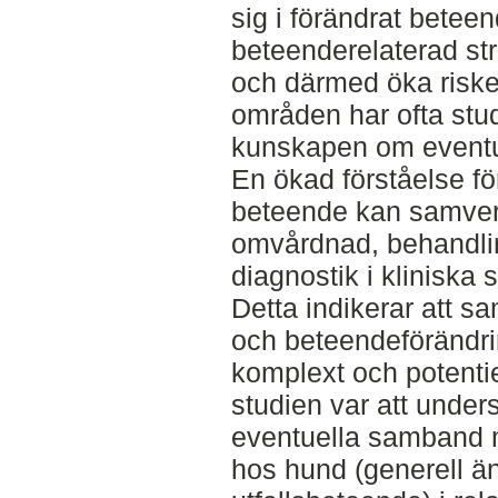
sig i förändrat betee
beteenderelaterad st
och därmed öka risk
områden har ofta stu
kunskapen om eventu
En ökad förståelse f
beteende kan samverka
omvårdnad, behandlin
diagnostik i klinisk
Detta indikerar att 
och beteendeförändri
komplext och potentie
studien var att unde
eventuella samband 
hos hund (generell ä