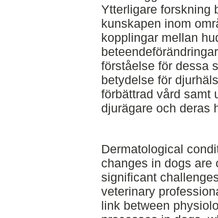
Ytterligare forskning 
kunskapen inom områd
kopplingar mellan h
beteendeförändringa
förståelse för dessa
betydelse för djurhäls
förbättrad vård samt ut
djurägare och deras 
Dermatological condi
changes in dogs ar
significant challenge
veterinary professio
link between physiol