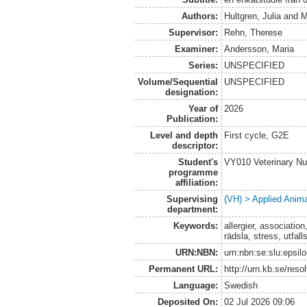
Authors:
Hultgren, Julia
and
M
Supervisor:
Rehn, Therese
Examiner:
Andersson, Maria
Series:
UNSPECIFIED
Volume/Sequential
UNSPECIFIED
designation:
Year of
2026
Publication:
Level and depth
First cycle, G2E
descriptor:
Student's
VY010 Veterinary N
programme
affiliation:
Supervising
(VH) > Applied Anim
department:
Keywords:
allergier, association
rädsla, stress, utfal
URN:NBN:
urn:nbn:se:slu:epsil
Permanent URL:
http://urn.kb.se/res
Language:
Swedish
Deposited On:
02 Jul 2026 09:06