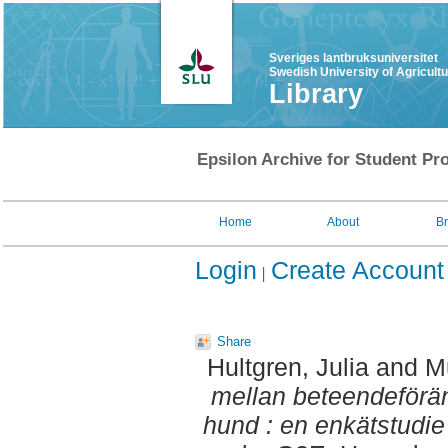
Sveriges lantbruksuniversitet
Swedish University of Agricult
Library
Epsilon Archive for Student Pro
Home
About
B
Login
Create Account
Share
Hultgren, Julia
and
M
mellan beteendeförä
hund : en enkätstudie 