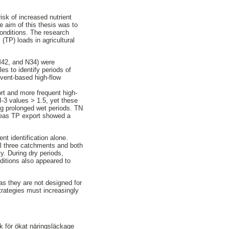
sk of increased nutrient
 aim of this thesis was to
conditions. The research
(TP) loads in agricultural
 M42, and N34) were
es to identify periods of
vent-based high-flow
ort and more frequent high-
-3 values > 1.5, yet these
ng prolonged wet periods. TN
ereas TP export showed a
t identification alone.
all three catchments and both
ty. During dry periods,
ditions also appeared to
as they are not designed for
trategies must increasingly
sk för ökat näringsläckage