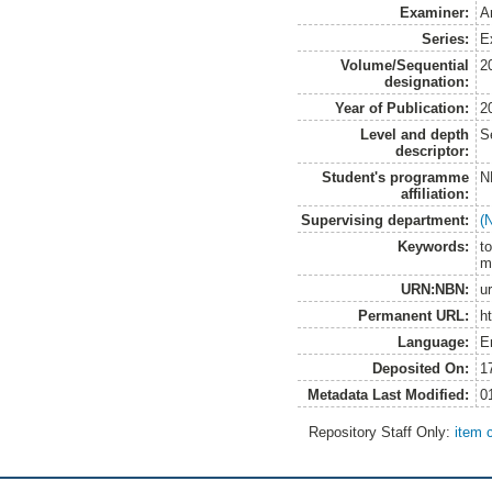
Examiner:
A
Series:
E
Volume/Sequential
2
designation:
Year of Publication:
2
Level and depth
S
descriptor:
Student's programme
N
affiliation:
Supervising department:
(
Keywords:
t
m
URN:NBN:
u
Permanent URL:
h
Language:
E
Deposited On:
1
Metadata Last Modified:
0
Repository Staff Only:
item 