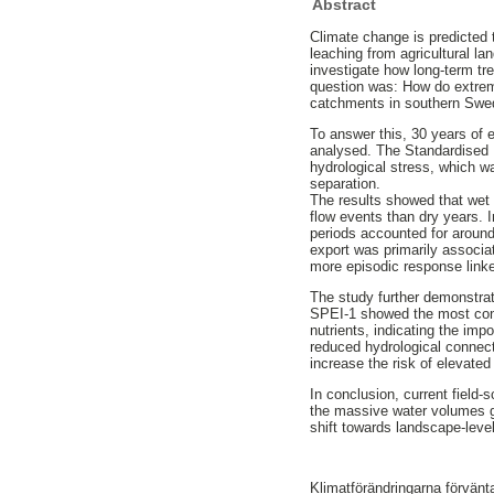
Abstract
Climate change is predicted 
leaching from agricultural l
investigate how long-term tr
question was: How do extreme
catchments in southern Sw
To answer this, 30 years of 
analysed. The Standardised P
hydrological stress, which 
separation.
The results showed that wet 
flow events than dry years.
periods accounted for around
export was primarily associ
more episodic response linke
The study further demonstrat
SPEI-1 showed the most consi
nutrients, indicating the imp
reduced hydrological connect
increase the risk of elevated
In conclusion, current field
the massive water volumes ge
shift towards landscape-leve
Klimatförändringarna förvänta