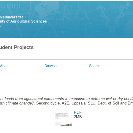
uksuniversitet
ity of Agricultural Sciences
y
udent Projects
About
Browse
Search
ent loads from agricultural catchments in response to extreme wet or dry condi
ith climate change?.
Second cycle, A2E. Uppsala: SLU, Dept. of Soil and En
PDF
2MB