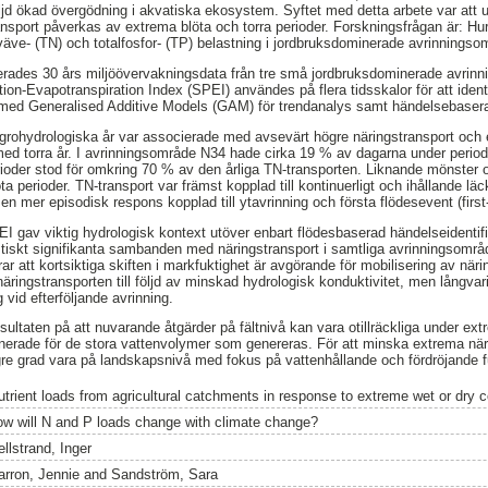
följd ökad övergödning i akvatiska ekosystem. Syftet med detta arbete var att 
ransport påverkas av extrema blöta och torra perioder. Forskningsfrågan är: H
kväve- (TN) och totalfosfor- (TP) belastning i jordbruksdominerade avrinnings
serades 30 års miljöövervakningsdata från tre små jordbruksdominerade avrin
ion-Evapotranspiration Index (SPEI) användes på flera tidsskalor för att ident
 med Generalised Additive Models (GAM) för trendanalys samt händelsebasera
agrohydrologiska år var associerade med avsevärt högre näringstransport och
med torra år. I avrinningsområde N34 hade cirka 19 % av dagarna under peri
ioder stod för omkring 70 % av den årliga TN-transporten. Liknande mönster 
öta perioder. TN-transport var främst kopplad till kontinuerligt och ihållande l
 mer episodisk respons kopplad till ytavrinning och första flödesevent (first-
EI gav viktig hydrologisk kontext utöver enbart flödesbaserad händelseidenti
tiskt signifikanta sambanden med näringstransport i samtliga avrinningsområ
ar att kortsiktiga skiften i markfuktighet är avgörande för mobilisering av nä
näringstransporten till följd av minskad hydrologisk konduktivitet, men långva
g vid efterföljande avrinning.
ultaten på att nuvarande åtgärder på fältnivå kan vara otillräckliga under ex
nerade för de stora vattenvolymer som genereras. För att minska extrema närin
gre grad vara på landskapsnivå med fokus på vattenhållande och fördröjande f
utrient loads from agricultural catchments in response to extreme wet or dry c
ow will N and P loads change with climate change?
llstrand, Inger
arron, Jennie
and
Sandström, Sara