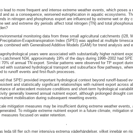
to lead to more frequent and intense extreme weather events, which poses a ri
and and as a consequence, worsened eutrophication in aquatic ecosystems. The
ends in nitrogen and phosphorus export are influenced by extreme wet or dry 
 wet and extreme dry periods affect total nitrogen (TN) and total phosphorus 
eden?
environmental monitoring data from three small agricultural catchments (I28,
recipitation-Evapotranspiration Index (SPEI) was applied at multiple timescal
was combined with Generalised Additive Models (GAM) for trend analysis and e
agrohydrological years were associated with substantially higher nutrient exp
 In catchment N34, approximately 19% of the days during 1998–2002 had SPEI
 70% of annual TN export. Similar patterns were observed for TP export duri
ated with sustained hydrological transport and subsurface flow pathways, wh
d to runoff events and first-flush processes.
ed that SPEI provided important hydrological context beyond runoff-based even
stent and statistically significant relationships with nutrient export across 
ortance of antecedent moisture conditions and short-term hydrological variabili
ivity generally lowered annual nutrient export, although prolonged drought con
 nutrient mobilisation during subsequent rewetting events.
-scale mitigation measures may be insufficient during extreme weather events, 
nerated. To mitigate extreme nutrient export in a future climate, mitigation s
l measures focused on water retention.
,
s leda till fler och mer intensiva extrema väderhändelser, vilket innebär en ri