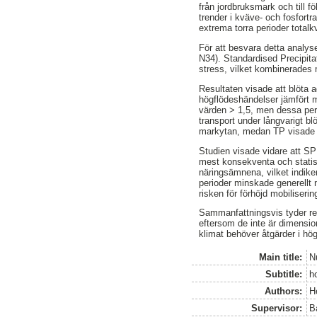
från jordbruksmark och till 
trender i kväve- och fosfort
extrema torra perioder total
För att besvara detta analy
N34). Standardised Precipitat
stress, vilket kombinerades
Resultaten visade att blöta 
högflödeshändelser jämfört 
värden > 1,5, men dessa per
transport under långvarigt bl
markytan, medan TP visade en
Studien visade vidare att SP
mest konsekventa och statis
näringsämnena, vilket indiker
perioder minskade generellt 
risken för förhöjd mobiliserin
Sammanfattningsvis tyder res
eftersom de inte är dimensio
klimat behöver åtgärder i hö
Main title:
N
Subtitle:
h
Authors:
He
Supervisor:
B