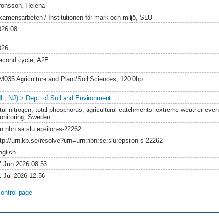
ronsson, Helena
xamensarbeten / Institutionen för mark och miljö, SLU
026:08
026
econd cycle, A2E
M035 Agriculture and Plant/Soil Sciences, 120.0hp
NL, NJ) > Dept. of Soil and Environment
otal nitrogen, total phosphorus, agricultural catchments, extreme weather eve
onitoring, Sweden
rn:nbn:se:slu:epsilon-s-22262
ttp://urn.kb.se/resolve?urn=urn:nbn:se:slu:epsilon-s-22262
nglish
7 Jun 2026 08:53
1 Jul 2026 12:56
control page