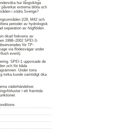
undersöka hur långsiktiga
ur påverkar extrema blöta och
områden i södra Sverige?
ningsområden (I28, M42 och
ifiera perioder av hydrologisk
d separation av högflöden.
 en ökad frekvens av
oden 1998–2002 SPEI-3-
observerades för TP-
äckage via flödesvägar under
flush event).
fiering. SPEI-1 uppvisade de
den och för båda
ringsämnen. Under torra
rig torka kunde samtidigt öka
trema väderhändelser,
gsförluster i ett framtida
unktioner.
onditions