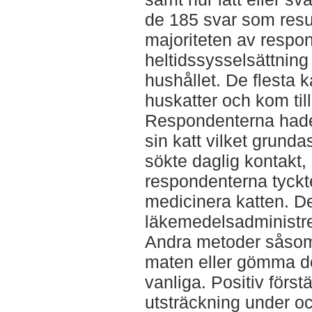
de 185 svar som resu
majoriteten av respo
heltidssysselsättnin
hushållet. De flesta 
huskatter och kom til
Respondenterna hade 
sin katt vilket grunda
sökte daglig kontakt
respondenterna tyckte 
medicinera katten. D
läkemedelsadministrer
Andra metoder såsom 
maten eller gömma de
vanliga. Positiv först
utsträckning under o