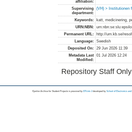
affiliation:
Supervising
(VH) > Institutionen
department:
Keywords:
katt, medicinering, p
URN:NBN:
urn:nbn:se:slu:epsil
Permanent URL:
http://urn.kb.se/res
Language:
Swedish
Deposited On:
29 Jun 2026 11:39
Metadata Last
01 Jul 2026 12:24
Modified:
Repository Staff Onl
Epsilon Archive for Student Projects is
powored by
EPrints 3
developed by
School of Electronics an