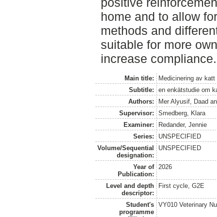
positive reinforcemen
home and to allow fo
methods and different
suitable for more ow
increase compliance.
Main title:
Medicinering av katt
Subtitle:
en enkätstudie om ka
Authors:
Mer Alyusif, Daad
a
Supervisor:
Smedberg, Klara
Examiner:
Redander, Jennie
Series:
UNSPECIFIED
Volume/Sequential
UNSPECIFIED
designation:
Year of
2026
Publication:
Level and depth
First cycle, G2E
descriptor:
Student's
VY010 Veterinary N
programme