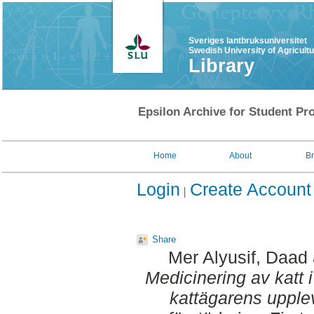
Sveriges lantbruksuniversitet
Swedish University of Agricult
Library
Epsilon Archive for Student Pro
Home
About
B
Login
Create Account
Share
Mer Alyusif, Daad
Medicinering av katt
kattägarens upple