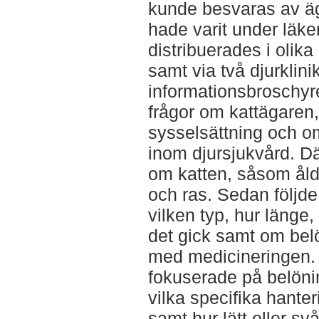
kunde besvaras av äga
hade varit under läk
distribuerades i olik
samt via två djurklin
informationsbroschyr
frågor om kattägaren,
sysselsättning och 
inom djursjukvård. Dä
om katten, såsom ålde
och ras. Sedan följd
vilken typ, hur länge,
det gick samt om be
med medicineringen. D
fokuserade på belöni
vilka specifika hant
samt hur lätt eller s