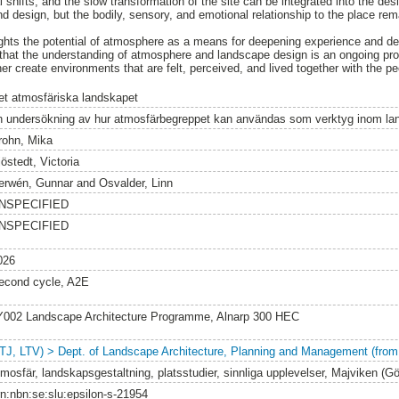
l shifts, and the slow transformation of the site can be integrated into the des
d design, but the bodily, sensory, and emotional relationship to the place rem
ghts the potential of atmosphere as a means for deepening experience and de
hat the understanding of atmosphere and landscape design is an ongoing pro
er create environments that are felt, perceived, and lived together with the p
et atmosfäriska landskapet
n undersökning av hur atmosfärbegreppet kan användas som verktyg inom la
rohn, Mika
östedt, Victoria
erwén, Gunnar
and
Osvalder, Linn
NSPECIFIED
NSPECIFIED
026
econd cycle, A2E
Y002 Landscape Architecture Programme, Alnarp 300 HEC
LTJ, LTV) > Dept. of Landscape Architecture, Planning and Management (from
tmosfär, landskapsgestaltning, platsstudier, sinnliga upplevelser, Majviken (G
rn:nbn:se:slu:epsilon-s-21954