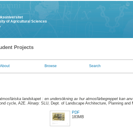
uksuniversitet
ity of Agricultural Sciences
y
udent Projects
About
Browse
Search
atmosfäriska landskapet : en undersökning av hur atmosfärbegreppet kan an
nd cycle, A2E. Alnarp: SLU, Dept. of Landscape Architecture, Planning an
PDF
183MB