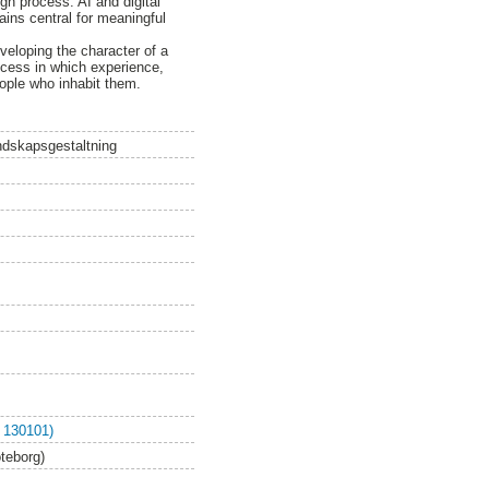
ign process. AI and digital
ains central for meaningful
veloping the character of a
cess in which experience,
eople who inhabit them.
ndskapsgestaltning
 130101)
öteborg)