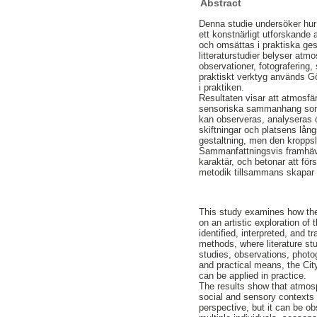
Abstract
Denna studie undersöker hur
ett konstnärligt utforskande
och omsättas i praktiska ge
litteraturstudier belyser atm
observationer, fotografering,
praktiskt verktyg används Gö
i praktiken.
Resultaten visar att atmosfä
sensoriska sammanhang som r
kan observeras, analyseras o
skiftningar och platsens lån
gestaltning, men den kroppslig
Sammanfattningsvis framhäve
karaktär, och betonar att fö
metodik tillsammans skapar 
This study examines how the
on an artistic exploration o
identified, interpreted, and 
methods, where literature stu
studies, observations, photo
and practical means, the Cit
can be applied in practice.
The results show that atmosp
social and sensory contexts
perspective, but it can be 