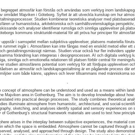
 begreppet atmosfär kan förstås och användas som verktyg inom landskapsge
 av området Majviken i Göteborg. Syftet är att utveckla kunskap om hur atmosfä
staltningsprocesser. Studien kombinerar teoretiska analyser med platsbaserad
osfären ur humanistiska, arkitektoniska och samhällsvetenskapliga perspektiv, 
 skissande och analyser identifierar rumsliga och sinnliga upplevelser på plat
teborgs kommuns strukturidé-material för att pröva hur principer för atmosfä
r uppstår i samspelet mellan subjektiva upplevelser, platsens materiella förut
ummet ingår i. Atmosfären kan inte fångas med en enskild metod eller ett 
ch gestaltningsmässigt närmas. Studien visar också hur fler individers upplev
gsamma förändring kan integreras i designprocessen. AI och digitala verktyg 
a, sinnliga och emotionella relationen till platsen förblir central för meningsfu
r studien atmosfärens potential som verktyg för att fördjupa upplevelsen oc
rståelsen av atmosfär och landskapsgestaltning är en pågående process där erf
miljöer som både känns, upplevs och lever tillsammans med människorna so
,
 concept of atmosphere can be understood and used as a means within land
f the Majviken area in Gothenburg. The aim is to develop knowledge about ho
translated into practical design processes. The study combines theoretical ana
dies illuminate atmosphere from humanistic, architectural, and social-scientif
graphy, sketching, and analyses identify spatial and sensory experiences on si
y of Gothenburg’s structural framework materials are used to test how princip
here arises in the interplay between subjective experiences, the material cond
 in which the space is embedded. Atmosphere cannot be captured through a si
observed, analysed, and approached through design. The study also demonstra