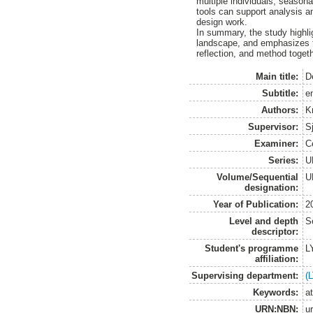
multiple individuals, seasona
tools can support analysis an
design work.
In summary, the study highli
landscape, and emphasizes t
reflection, and method togeth
Main title:
D
Subtitle:
e
Authors:
K
Supervisor:
Sj
Examiner:
C
Series:
U
Volume/Sequential
U
designation:
Year of Publication:
2
Level and depth
S
descriptor:
Student's programme
L
affiliation:
Supervising department:
(
Keywords:
a
URN:NBN:
u