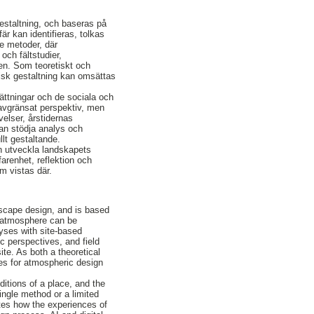
staltning, och baseras på
r kan identifieras, tolkas
e metoder, där
och fältstudier,
sen. Som teoretiskt och
risk gestaltning kan omsättas
sättningar och de sociala och
avgränsat perspektiv, men
elser, årstidernas
kan stödja analys och
llt gestaltande.
h utveckla landskapets
arenhet, reflektion och
m vistas där.
scape design, and is based
w atmosphere can be
lyses with site-based
ic perspectives, and field
te. As both a theoretical
les for atmospheric design
itions of a place, and the
ngle method or a limited
tes how the experiences of