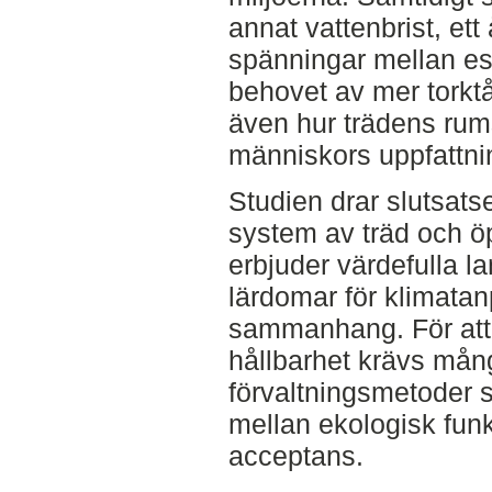
annat vattenbrist, et
spänningar mellan es
behovet av mer torktå
även hur trädens rums
människors uppfattni
Studien drar slutsat
system av träd och ö
erbjuder värdefulla l
lärdomar för klimatan
sammanhang. För att 
hållbarhet krävs mån
förvaltningsmetoder 
mellan ekologisk funk
acceptans.