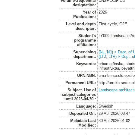
Volume/Sequential
UNSPECIFIED
designation:
Year of
2026
Publication:
Level and depth
First cycle, G2E
descriptor:
Student's
LY009 Landscape Ar
programme
affiliation:
Supervising
(NL, NJ) > Dept. of
department:
(LTJ, LTV) > Dept. 
Keywords:
urban grönska, stads
infrastruktur, bevat
URN:NBN:
urn:nbn:se:slu:epsil
Permanent URL:
http://urn.kb.se/res
Subject. Use of
Landscape architect
subject categories
until 2023-04-30.:
Language:
Swedish
Deposited On:
29 Apr 2026 08:47
Metadata Last
30 Apr 2026 01:02
Modified: