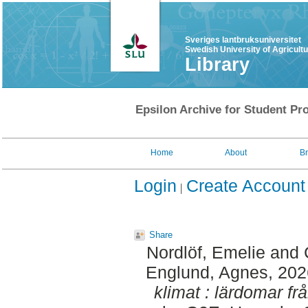
Sveriges lantbruksuniversitet
Swedish University of Agricult
Library
Epsilon Archive for Student Pro
Home
About
B
Login
Create Account
Share
Nordlöf, Emelie
and
Englund, Agnes
, 20
klimat : lärdomar f