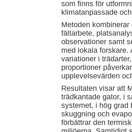
som finns för utformn
klimatanpassade och 
Metoden kombinerar e
fältarbete, platsanal
observationer samt se
med lokala forskare.
variationer i trädarte
proportioner påverkar
upplevelsevärden och
Resultaten visar att
trädkantade gator, i
systemet, i hög grad 
skuggning och evapotra
förbättrar den termisk
miljöerna. Samtidigt 