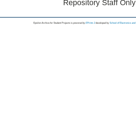
Repository Staff Onl
Epsilon Archive for Student Projects is
powored by
EPrints 3
developed by
School of Electronics an