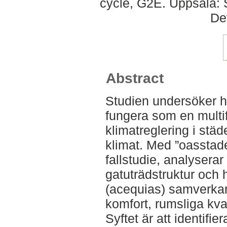
cycle, G2E. Uppsala: 
De
Abstract
Studien undersöker hu
fungera som en multifu
klimatreglering i stä
klimat. Med ”oasstad
fallstudie, analysera
gatuträdstruktur och 
(acequias) samverkar 
komfort, rumsliga kvali
Syftet är att identifi