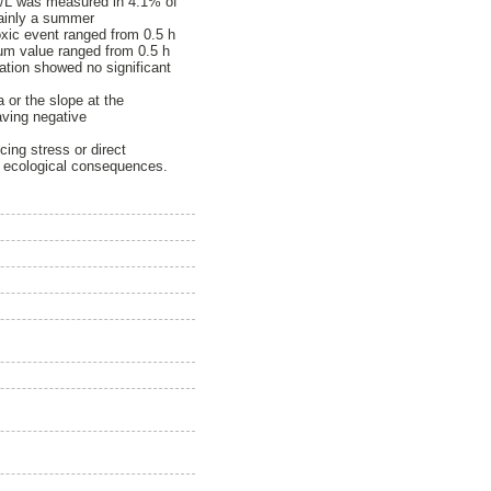
mg/L was measured in 4.1% of
ainly a summer
xic event ranged from 0.5 h
um value ranged from 0.5 h
ation showed no significant
 or the slope at the
having negative
ing stress or direct
g ecological consequences.