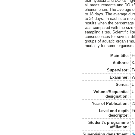
that hypoxia and DO <5 mg/L 
all measurements and DO <
phenomenon. The average dur
to 18 days. The average dur
to 34 days. In each site mor
results when the percentage 
was compared with the size of
sampling sites. Scientific li
consequences for several dif
groups of aquatic organisms,
mortality for some organism
Main title:
H
Authors:
K
Supervisor:
F
Examiner:
W
Series:
U
Volume/Sequential
U
designation:
Year of Publication:
2
Level and depth
F
descriptor:
Student's programme
N
affiliation:
Supervising department:
(