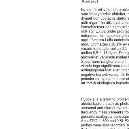
Abstract
Hypoxi är ett växande proble
som fotosyntetisk aktivitet, 
dygnet och upptäcks därför 
mätningar från åtta sydsven
konsekvenser och eventuella
och YSI EXO2 under provtagni
noterades. En hypoxisk grän
mg/L förekom i alla undersö
mg/L uppmättes i 10,1% av m
varade varierade mellan 0,1–
mellan 0,5 h–18 dygn. Den g
maxvärdet varierade mellan 0
Spearmans rangkorrelation
visade inga signifikanta res
avrinningsområdet eller lutni
negativa konsekvenser för fl
perioder av hypoxi riskerar a
att förstå ekologiska konsek
Hypoxia is a growing proble
abiotic factors such as phot
seasonal and diurnal cycles 
frequency measurements from
possible ecological consequ
AquaTROLL 600 and YSI EXO2 
probes were also recorded. 