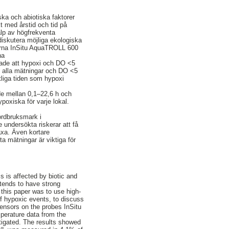
ska och abiotiska faktorer
kt med årstid och tid på
älp av högfrekventa
iskutera möjliga ekologiska
erna InSitu AquaTROLL 600
na
ade att hypoxi och DO <5
v alla mätningar och DO <5
liga tiden som hypoxi
de mellan 0,1–22,6 h och
oxiska för varje lokal.
jordbruksmark i
e undersökta riskerar att få
axa. Även kortare
ta mätningar är viktiga för
 is affected by biotic and
 tends to have strong
 this paper was to use high-
f hypoxic events, to discuss
nsors on the probes InSitu
perature data from the
tigated. The results showed