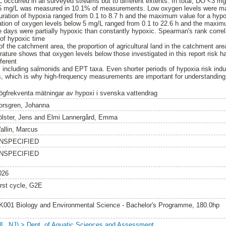
occurred in all surveyed streams but to different extents. In total, DO <3 
5 mg/L was measured in 10.1% of measurements. Low oxygen levels were m
ation of hypoxia ranged from 0.1 to 8.7 h and the maximum value for a hypo
ation of oxygen levels below 5 mg/L ranged from 0.1 to 22.6 h and the maxim
e days were partially hypoxic than constantly hypoxic. Spearman's rank correl
of hypoxic time
 the catchment area, the proportion of agricultural land in the catchment area
terature shows that oxygen levels below those investigated in this report risk 
ferent
 including salmonids and EPT taxa. Even shorter periods of hypoxia risk induc
s, which is why high-frequency measurements are important for understandin
ögfrekventa mätningar av hypoxi i svenska vattendrag
orsgren, Johanna
ölster, Jens
and
Elmi Lannergård, Emma
allin, Marcus
NSPECIFIED
NSPECIFIED
026
irst cycle, G2E
K001 Biology and Environmental Science - Bachelor's Programme, 180.0hp
NL, NJ) > Dept. of Aquatic Sciences and Assessment