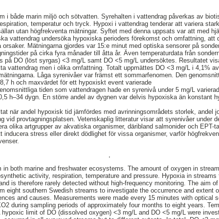
m i både marin miljö och sötvatten. Syrehalten i vattendrag påverkas av bioti
respiration, temperatur och tryck. Hypoxi i vattendrag tenderar att variera star
sällan utan högfrekventa mätningar. Syftet med denna uppsats var att med hj
ska vattendrag undersöka hypoxiska perioders förekomst och omfattning, att d
 orsaker. Mätningarna gjordes var 15:e minut med optiska sensorer på sond
ngstider på cirka fyra månader till åtta år. Även temperaturdata från sonder
s på DO (löst syrgas) <3 mg/L samt DO <5 mg/L undersöktes. Resultatet vis
kta vattendrag men i olika omfattning. Totalt uppmättes DO <3 mg/L i 4,1% a
ätningarna. Låga syrenivåer var främst ett sommarfenomen. Den genomsnitt
8,7 h och maxvärdet för ett hypoxiskt event varierade
enomsnittliga tiden som vattendragen hade en syrenivå under 5 mg/L variera
,5 h–34 dygn. En större andel av dygnen var delvis hypoxiska än konstant hyp
ultat när andel hypoxisk tid jämfördes med avrinningsområdets storlek, andel 
ng vid provtagningsplatsen. Vetenskaplig litteratur visar att syrenivåer under d
era olika artgrupper av akvatiska organismer, däribland salmonider och EPT-t
tt inducera stress eller direkt dödlighet för vissa organismer, varför högfrekven
venser.
,
m in both marine and freshwater ecosystems. The amount of oxygen in streams
osynthetic activity, respiration, temperature and pressure. Hypoxia in streams
and is therefore rarely detected without high-frequency monitoring. The aim of
 eight southern Swedish streams to investigate the occurrence and extent o
ences and causes. Measurements were made every 15 minutes with optical se
during sampling periods of approximately four months to eight years. Tem
A hypoxic limit of DO (dissolved oxygen) <3 mg/L and DO <5 mg/L were inves