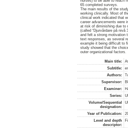
nurses) to be able to reach n
65 completed surveys.
The main results of the stud
working clinically. Most of t
clinical work indicated that 
career advancements were inc
at risk of diminishing due to
(called “Djurvårdare på nivå 
and felt a strong motivation 
text responses, as several r
example it being difficult to 
study showed that the choice 
outer organizational factors.
Main title:
At
Subtitle:
e
Authors:
T
Supervisor:
B
Examiner:
H
Series:
U
Volume/Sequential
U
designation:
Year of Publication:
2
Level and depth
F
descriptor: