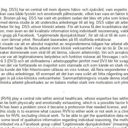
 (leg. DSS) har en central roll inom djurens hälso- och sjukvård, vars experti
an vara både fysiskt och emotionellt påfrestande, vilket kan vara en faktor till
 Bristen på leg. DSS har varit ett problem sedan det blev ett yrke som kräver
ed denna studie är att undersöka anledningar till att leg. DSS väljer att arbeta
eter för leg. DSS utöver kliniskt arbete. För att kunna få den kvantitativa 
ion, men även en del kvalitativ information kring individuellt resonemang, va
 grupp på Facebook, “Legitimerade djursjukskötare”, för att nå ut till de som 
 som lämnat yrket. Resultatet baserades på 65 slutförda enkätsvar.
 visade var att en absolut majoritet av respondenterna tidigare har arbetat ell
rfarenhet hade de flesta arbetat inom klinisk verksamhet i mer än tio år. De s
rsaker dominerade som skäl till att lämna, såsom arbetsmiljö, lön och avsakn
tsvar var att legitimationens betydelse och funktion riskerar att försvagas i oc
ivå 3 (DV3) och att skillnaderna i arbetsuppgifter jämfört med DV3 blir för sva
 men det var fortfarande en majoritet som stannade och som kände en stark moti
ta kunde det från fritextsvaren utläsas en viss tvekan, då flera respondenter 
v olika anledningar, till exempel att det kan vara svårt att hitta någonting a
gen in på icke-kliniska verksamheter. Sammanfattningsvis visade denna studie
liniska arbetet påverkades av en balans mellan stark inre motivation och yttre
,
(RVN) play a central role within animal healthcare, whose expertise lies withi
n be both physically and emotionally exhausting, which is a possible factor fo
VN has been a problem since it became a profession that needed license, and
this study is to examine what causes RVN to either work or not work in a clini
ies for RVN, excluding clinical work. To be able to get the quantitative data 
so some level of qualitative information regarding individual reasoning, the me
tributed via a Facebook group called “Legitimerade djursjukskötare” (meaning 