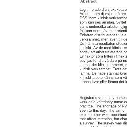
Abstract
Legitimerade djursjukskötare
Arbetet som djursjukskötare k
DSS inom klinisk verksamhet.
som kan ses än idag. Syftet m
samt undersöka arbetsmöjligh
faktorer som påverkar retent
Enkäten distribuerades via en
verksamhet, men även till de
De främsta resultaten studien
kliniskt. Av de med klinisk e
angav att arbetsrelaterade o
En faktor som lyftes i fritex
beviljas för djurvårdare på n
lämnat det kliniska arbetet,
klinisk verksamhet. Trots det
lämna. De hade stannat kvar a
kliniskt arbete känns som vä
stanna kvar eller lämna det k
Registered veterinary nurses 
work as a veterinary nurse ca
pracitce. The shortage of R
seen to this day. The aim of 
explore other work opportunit
that affect retention, but al
a survey. The survey was dis