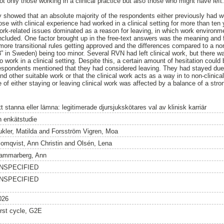
ot only those working in a clinical practice but also those who might have lef
y showed that an absolute majority of the respondents either previously had w
hose with clinical experience had worked in a clinical setting for more than te
work-related issues dominated as a reason for leaving, in which work environme
luded. One factor brought up in the free-text answers was the meaning and f
 more transitional rules getting approved and the differences compared to a no
3” in Sweden) being too minor. Several RVN had left clinical work, but there wa
to work in a clinical setting. Despite this, a certain amount of hesitation could
espondents mentioned that they had considered leaving. They had stayed due t
find other suitable work or that the clinical work acts as a way in to non-clinic
of either staying or leaving clinical work was affected by a balance of a stro
t stanna eller lämna: legitimerade djursjukskötares val av klinisk karriär
n enkätstudie
ukler, Matilda
and
Forsström Vigren, Moa
lomqvist, Ann Christin
and
Olsén, Lena
ammarberg, Ann
NSPECIFIED
NSPECIFIED
026
irst cycle, G2E