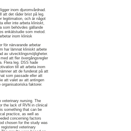
s ligger inom djuromvårdnad.
 att det råder brist på leg.
 legitimation, och är något
 eller inte arbeta kliniskt,
data som behövdes gällande
ldes enkätstudie som metod.
arbetar inom klinisk
er för närvarande arbetar
om har lämnat kliniskt arbete
ad av utvecklingsmöjligheter.
h med att fler övergångsregler
ga. Flera leg. DSS hade
vation till att arbeta inom
nämner att de funderat på att
nnat som passade eller att
 att valet av att antingen
 organisatoriska faktorer.
n veterinary nursing. The
r the lack of RVN in clinical
 is something that can be
cal practice, as well as
needed concerning factors
thod chosen for the study was
registered veterinary