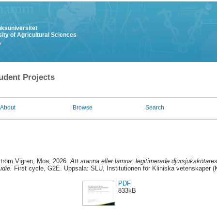
uksuniversitet
ity of Agricultural Sciences
y
udent Projects
About
Browse
Search
tröm Vigren, Moa
, 2026.
Att stanna eller lämna: legitimerade djursjukskötares 
udie.
First cycle, G2E. Uppsala: SLU, Institutionen för Kliniska vetenskaper 
PDF
833kB