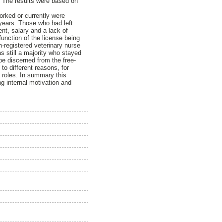
t. The results were based on
orked or currently were
n years. Those who had left
nt, salary and a lack of
unction of the license being
n-registered veterinary nurse
s still a majority who stayed
 be discerned from the free-
o different reasons, for
al roles. In summary this
ng internal motivation and