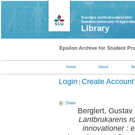
Sveriges lantbruksuniversitet
Swedish University of Agricult
Library
Epsilon Archive for Student Pro
Home
About
B
Login
Create Account
Share
Berglert, Gustav
Lantbrukarens ro
innovationer : 