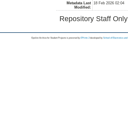
Metadata Last
18 Feb 2026 02:04
Modified:
Repository Staff Onl
Epsilon Archive for Student Projects is
powored by
EPrints 3
developed by
School of Electronics an