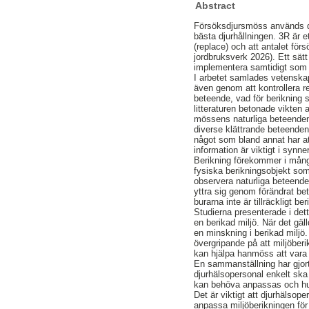
Abstract
Försöksdjursmöss används dag
bästa djurhållningen. 3R är e
(replace) och att antalet fö
jordbruksverk 2026). Ett sät
implementera samtidigt som d
I arbetet samlades vetenskap
även genom att kontrollera r
beteende, vad för berikning 
litteraturen betonade vikten 
mössens naturliga beteende
diverse klättrande beteenden.
något som bland annat har a
information är viktigt i sy
Berikning förekommer i mång
fysiska berikningsobjekt som 
observera naturliga beteend
yttra sig genom förändrat b
burarna inte är tillräckligt ber
Studierna presenterade i de
en berikad miljö. När det g
en minskning i berikad miljö
övergripande på att miljöber
kan hjälpa hanmöss att vara
En sammanställning har gjort
djurhälsopersonal enkelt ska
kan behöva anpassas och hu
Det är viktigt att djurhäls
anpassa miljöberikningen fö