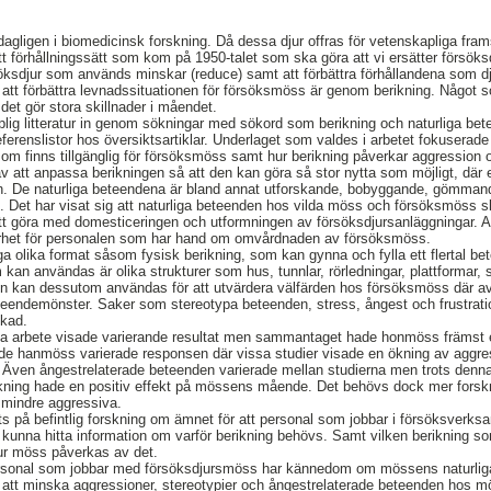
ligen i biomedicinsk forskning. Då dessa djur offras för vetenskapliga frams
tt förhållningssätt som kom på 1950-talet som ska göra att vi ersätter försök
rsöksdjur som används minskar (reduce) samt att förbättra förhållandena som dj
t att förbättra levnadssituationen för försöksmöss är genom berikning. Något s
et gör stora skillnader i måendet.
lig litteratur in genom sökningar med sökord som berikning och naturliga bete
eferenslistor hos översiktsartiklar. Underlaget som valdes i arbetet fokuserad
som finns tillgänglig för försöksmöss samt hur berikning påverkar aggression 
av att anpassa berikningen så att den kan göra så stor nytta som möjligt, där 
n. De naturliga beteendena är bland annat utforskande, bobyggande, gömman
 Det har visat sig att naturliga beteenden hos vilda möss och försöksmöss skil
tt göra med domesticeringen och utformningen av försöksdjursanläggningar. 
nnerhet för personalen som har hand om omvårdnaden av försöksmöss.
a olika format såsom fysisk berikning, som kan gynna och fylla ett flertal 
kan användas är olika strukturer som hus, tunnlar, rörledningar, plattformar, s
en kan dessutom användas för att utvärdera välfärden hos försöksmöss där a
eteendemönster. Saker som stereotypa beteenden, stress, ångest och frustr
ikad.
tta arbete visade varierande resultat men sammantaget hade honmöss främst en
ällde hanmöss varierade responsen där vissa studier visade en ökning av agg
. Även ångestrelaterade beteenden varierade mellan studierna men trots denna
ikning hade en positiv effekt på mössens mående. Det behövs dock mer forskni
 mindre aggressiva.
s på befintlig forskning om ämnet för att personal som jobbar i försöksverks
 kunna hitta information om varför berikning behövs. Samt vilken berikning 
r möss påverkas av det.
opersonal som jobbar med försöksdjursmöss har kännedom om mössens naturlig
r att minska aggressioner, stereotypier och ångestrelaterade beteenden hos 