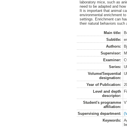
laboratory mice, such as ani
need to be adapted and how m
It is important that animal c
environmental enrichment to 
settings. Enrichment can hav
their natural behaviors such 
Main title:
B
Subtitle:
en
Authors:
Bj
Supervisor:
M
Examiner:
C
Series:
U
Volume/Sequential
U
designation:
Year of Publication:
2
Level and depth
F
descriptor:
Student's programme
V
affiliation:
Supervising department:
(
Keywords:
A
b