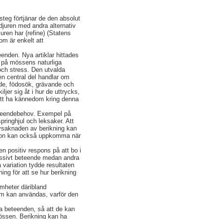
teg förtjänar de den absolut
sdjuren med andra alternativ
uren har (refine) (Statens
om är enkelt att
enden. Nya artiklar hittades
e på mössens naturliga
och stress. Den utvalda
en central del handlar om
de, födosök, grävande och
jer sig åt i hur de uttrycks,
Att ha kännedom kring denna
beteendebehov. Exempel på
pringhjul och leksaker. Att
vsaknaden av berikning kan
ation kan också uppkomma när
 positiv respons på att bo i
ressivt beteende medan andra
 variation tydde resultaten
ng för att se hur berikning
amheter däribland
som kan användas, varför den
a beteenden, så att de kan
mössen. Berikning kan ha