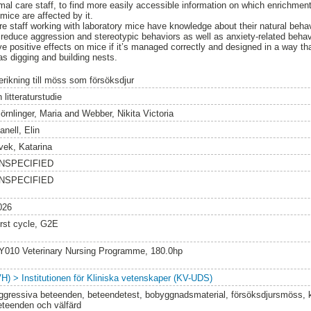
mal care staff, to find more easily accessible information on which enrichme
ice are affected by it.
are staff working with laboratory mice have knowledge about their natural behav
reduce aggression and stereotypic behaviors as well as anxiety-related behav
e positive effects on mice if it’s managed correctly and designed in a way th
as digging and building nests.
erikning till möss som försöksdjur
 litteraturstudie
örnlinger, Maria
and
Webber, Nikita Victoria
anell, Elin
vek, Katarina
NSPECIFIED
NSPECIFIED
026
irst cycle, G2E
Y010 Veterinary Nursing Programme, 180.0hp
VH) > Institutionen för Kliniska vetenskaper (KV-UDS)
ggressiva beteenden, beteendetest, bobyggnadsmaterial, försöksdjursmöss, ko
eteenden och välfärd