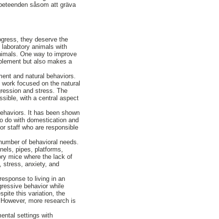
a beteenden såsom att gräva
rogress, they deserve the
 laboratory animals with
animals. One way to improve
implement but also makes a
ment and natural behaviors.
s work focused on the natural
gression and stress. The
ssible, with a central aspect
 behaviors. It has been shown
 to do with domestication and
for staff who are responsible
 number of behavioral needs.
els, pipes, platforms,
ory mice where the lack of
, stress, anxiety, and
response to living in an
gressive behavior while
pite this variation, the
e. However, more research is
mental settings with