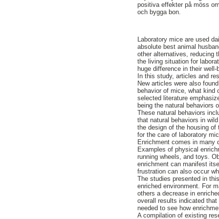
positiva effekter på möss om
och bygga bon.
Laboratory mice are used dai
absolute best animal husband
other alternatives, reducing
the living situation for lab
huge difference in their well-
In this study, articles and 
New articles were also found 
behavior of mice, what kind 
selected literature emphasize
being the natural behaviors 
These natural behaviors inclu
that natural behaviors in wil
the design of the housing of 
for the care of laboratory mi
Enrichment comes in many dif
Examples of physical enrichm
running wheels, and toys. Ob
enrichment can manifest itsel
frustration can also occur wh
The studies presented in thi
enriched environment. For m
others a decrease in enriche
overall results indicated tha
needed to see how enrichmen
A compilation of existing res