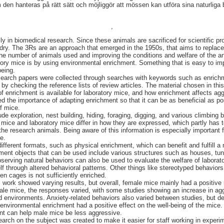
 den hanteras på rätt sätt och möjliggör att mössen kan utföra sina naturlig
,
ly in biomedical research. Since these animals are sacrificed for scientific p
ry. The 3Rs are an approach that emerged in the 1950s, that aims to replace
 the number of animals used and improving the conditions and welfare of the 
oratory mice is by using environmental enrichment. Something that is easy to 
being.
research papers were collected through searches with keywords such as enrich
by checking the reference lists of review articles. The material chosen in thi
of enrichment is available for laboratory mice, and how enrichment affects ag
d the importance of adapting enrichment so that it can be as beneficial as po
of mice.
de exploration, nest building, hiding, foraging, digging, and various climbing
d mice and laboratory mice differ in how they are expressed, which partly has
the research animals. Being aware of this information is especially important 
ce.
ferent formats, such as physical enrichment, which can benefit and fulfill a
ent objects that can be used include various structures such as houses, tunn
serving natural behaviors can also be used to evaluate the welfare of laborat
f through altered behavioral patterns. Other things like stereotyped behaviors
en cages is not sufficiently enriched.
s work showed varying results, but overall, female mice mainly had a positive 
ale mice, the responses varied, with some studies showing an increase in ag
d environments. Anxiety-related behaviors also varied between studies, but des
t environmental enrichment had a positive effect on the well-being of the mic
t can help male mice be less aggressive.
earch on the subject was created to make it easier for staff working in experi