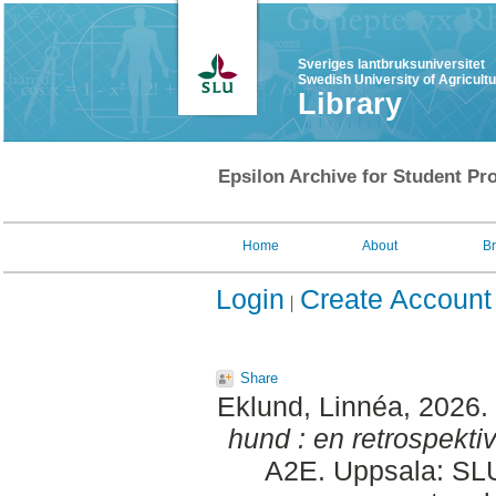
Sveriges lantbruksuniversitet
Swedish University of Agricult
Library
Epsilon Archive for Student Pro
Home
About
B
Login
Create Account
Share
Eklund, Linnéa
, 2026.
hund : en retrospektiv
A2E. Uppsala: SLU,