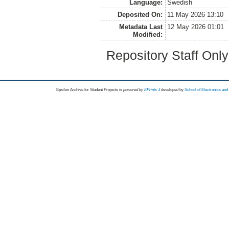
Language:
Swedish
Deposited On:
11 May 2026 13:10
Metadata Last
12 May 2026 01:01
Modified:
Repository Staff Onl
Epsilon Archive for Student Projects is
powored by
EPrints 3
developed by
School of Electronics an