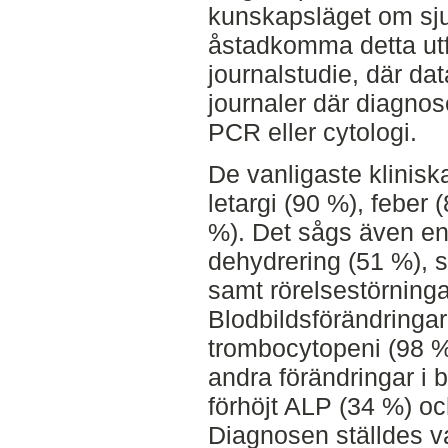
kunskapsläget om sj
åstadkomma detta utf
journalstudie, där dat
journaler där diagnos
PCR eller cytologi.
De vanligaste klinisk
letargi (90 %), feber
%). Det sågs även en
dehydrering (51 %),
samt rörelsestörninga
Blodbildsförändringar
trombocytopeni (98 %
andra förändringar i 
förhöjt ALP (34 %) o
Diagnosen ställdes va