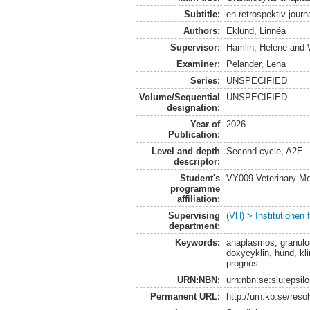
Subtitle:
en retrospektiv journ
Authors:
Eklund, Linnéa
Supervisor:
Hamlin, Helene
and
Examiner:
Pelander, Lena
Series:
UNSPECIFIED
Volume/Sequential
UNSPECIFIED
designation:
Year of
2026
Publication:
Level and depth
Second cycle, A2E
descriptor:
Student's
VY009 Veterinary M
programme
affiliation:
Supervising
(VH) > Institutionen
department:
Keywords:
anaplasmos, granul
doxycyklin, hund, kli
prognos
URN:NBN:
urn:nbn:se:slu:epsil
Permanent URL:
http://urn.kb.se/res