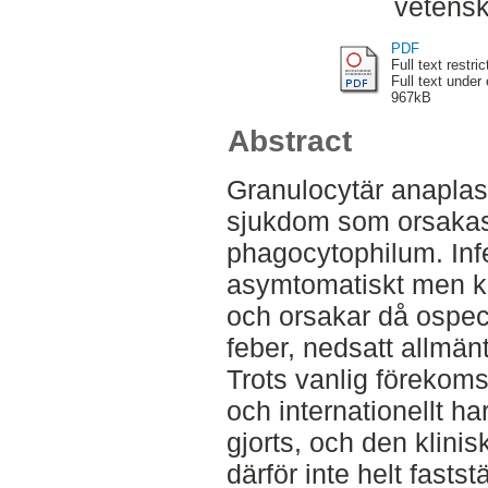
vetens
PDF
Full text restric
Full text under
967kB
Abstract
Granulocytär anaplas
sjukdom som orsakas
phagocytophilum. Infe
asymtomatiskt men k
och orsakar då ospec
feber, nedsatt allmän
Trots vanlig förekoms
och internationellt ha
gjorts, och den klini
därför inte helt fastst