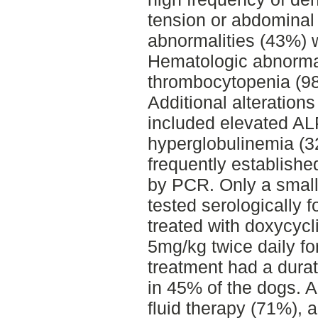
tension or abdominal 
abnormalities (43%) 
Hematologic abnorma
thrombocytopenia (9
Additional alteration
included elevated A
hyperglobulinemia (
frequently establishe
by PCR. Only a small
tested serologically f
treated with doxycycl
5mg/kg twice daily fo
treatment had a durat
in 45% of the dogs. A
fluid therapy (71%), 