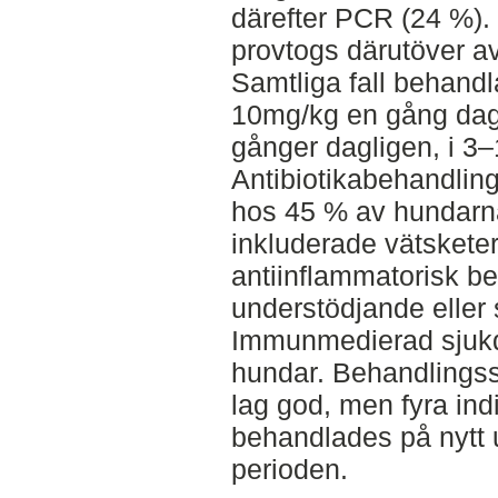
därefter PCR (24 %). 
provtogs därutöver a
Samtliga fall behand
10mg/kg en gång dagl
gånger dagligen, i 3–
Antibiotikabehandling
hos 45 % av hundarn
inkluderade vätsketer
antiinflammatorisk b
understödjande eller
Immunmedierad sjukd
hundar. Behandlingss
lag god, men fyra ind
behandlades på nytt 
perioden.