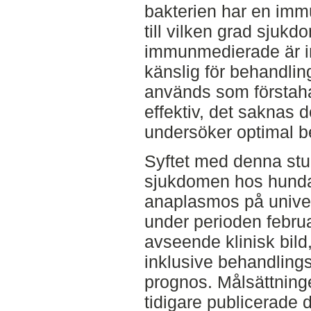
bakterien har en im
till vilken grad sjuk
immunmedierade är in
känslig för behandlin
används som förstaha
effektiv, det saknas 
undersöker optimal b
Syftet med denna stud
sjukdomen hos hunda
anaplasmos på univer
under perioden febru
avseende klinisk bild
inklusive behandling
prognos. Målsättning
tidigare publicerade d