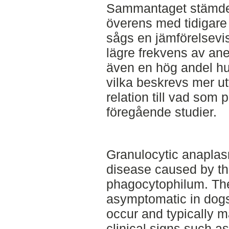
Sammantaget stämde re
överens med tidigare
sågs en jämförelsevis
lägre frekvens av an
även en hög andel hu
vilka beskrevs mer utf
relation till vad som
föregående studier.
Granulocytic anaplas
disease caused by t
phagocytophilum. The 
asymptomatic in dogs,
occur and typically m
clinical signs such a