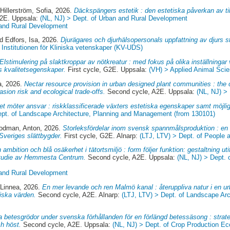
d
Hillerström, Sofia
, 2026.
Däckspängers estetik : den estetiska påverkan av til
G2E. Uppsala:
(NL, NJ) > Dept. of Urban and Rural Development
 and Rural Development
nd
Edfors, Isa
, 2026.
Djurägares och djurhälsopersonals uppfattning av djurs st
 Institutionen för Kliniska vetenskaper (KV-UDS)
Elstimulering på slaktkroppar av nötkreatur : med fokus på olika inställningar 
ts kvalitetsegenskaper.
First cycle, G2E. Uppsala:
(VH) > Applied Animal Sci
a
, 2026.
Nectar resource provision in urban designed plant communities : the c
asion risk and ecological trade-offs.
Second cycle, A2E. Uppsala:
(NL, NJ) >
t möter ansvar : riskklassificerade växters estetiska egenskaper samt möjlig
ept. of Landscape Architecture, Planning and Management (from 130101)
odman, Anton
, 2026.
Storleksfördelar inom svensk spannmålsproduktion : en 
 Sveriges slättbygder.
First cycle, G2E. Alnarp:
(LTJ, LTV) > Dept. of People 
 ambition och blå osäkerhet i tätortsmiljö : form följer funktion: gestaltning u
llstudie av Hemmesta Centrum.
Second cycle, A2E. Uppsala:
(NL, NJ) > Dept. 
 and Rural Development
Linnea
, 2026.
En mer levande och ren Malmö kanal : återuppliva natur i en urb
iska värden.
Second cycle, A2E. Alnarp:
(LTJ, LTV) > Dept. of Landscape Arc
va betesgrödor under svenska förhållanden för en förlängd betessäsong : strate
h höst.
Second cycle, A2E. Uppsala:
(NL, NJ) > Dept. of Crop Production Ec