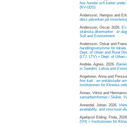
hos hundar och katter under 
(KV-UDS)
Andersson, Hampus
and
Erl
dess påverkan på investering
Andersson, Oscar
, 2026.
En 
skånska åkermarker : är dag
Soil and Environment
Andersson, Oskar
and
Frans
handlingsutrymme för lokala
Dept. of Urban and Rural D
(LTJ, LTV) > Dept. of Urban
Andrée, Agnes
, 2026.
Barrie
in Sweden, Latvia and Eston
Angelsten, Anna
and
Persso
hos katt : en enkätstudie 
Institutionen för Kliniska v
Annas, Viktor
and
Hermanss
samarbetsformer i Skåne, Vä
Annerdal, Johan
, 2026.
Veter
availability, and structural div
Apelqvist Elding, Frida
, 202
(VH) > Institutionen för Kli