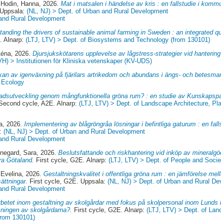
d
Hodin, Hanna
, 2026.
Mat i matsalen i händelse av kris : en fallstudie i komm
 Uppsala:
(NL, NJ) > Dept. of Urban and Rural Development
 and Rural Development
anding the drivers of sustainable animal farming in Sweden : an integrated qua
. Alnarp:
(LTJ, LTV) > Dept. of Biosystems and Technology (from 130101)
Léna
, 2026.
Djursjukskötarens upplevelse av lågstress-strategier vid hantering 
VH) > Institutionen för Kliniska vetenskaper (KV-UDS)
an av igenväxning på fjärilars artrikedom och abundans i ängs- och betesmar
f Ecology
tadsutveckling genom mångfunktionella gröna rum? : en studie av Kunskapsp
econd cycle, A2E. Alnarp:
(LTJ, LTV) > Dept. of Landscape Architecture, 
a
, 2026.
Implementering av blågröngråa lösningar i befintliga gaturum : en fa
a:
(NL, NJ) > Dept. of Urban and Rural Development
 and Rural Development
negard, Sara
, 2026.
Beslutsfattande och riskhantering vid inköp av mineralgöd
ra Götaland.
First cycle, G2E. Alnarp:
(LTJ, LTV) > Dept. of People and Socie
 Evelina
, 2026.
Gestaltningskvalitet i offentliga gröna rum : en jämförelse me
ättningar.
First cycle, G2E. Uppsala:
(NL, NJ) > Dept. of Urban and Rural D
 and Rural Development
rbetet inom gestaltning av skolgårdar med fokus på skolpersonal inom Lunds
mningen av skolgårdarna?.
First cycle, G2E. Alnarp:
(LTJ, LTV) > Dept. of Lan
from 130101)