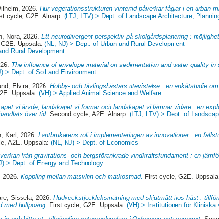
Wilhelm
, 2026.
Hur vegetationsstrukturen vintertid påverkar fåglar i en urban mil
st cycle, G2E. Alnarp:
(LTJ, LTV) > Dept. of Landscape Architecture, Plann
n, Nora
, 2026.
Ett neurodivergent perspektiv på skolgårdsplanering : möjlighe
, G2E. Uppsala:
(NL, NJ) > Dept. of Urban and Rural Development
 and Rural Development
026.
The influence of envelope material on sedimentation and water quality in
J) > Dept. of Soil and Environment
nd, Elvira
, 2026.
Hobby- och tävlingshästars utevistelse : en enkätstudie om
G2E. Uppsala:
(VH) > Applied Animal Science and Welfare
apet vi ärvde, landskapet vi formar och landskapet vi lämnar vidare : en expl
andlats över tid.
Second cycle, A2E. Alnarp:
(LTJ, LTV) > Dept. of Landscap
, Karl
, 2026.
Lantbrukarens roll i implementeringen av innovationer : en falls
e, A2E. Uppsala:
(NL, NJ) > Dept. of Economics
åverkan från gravitations- och bergsförankrade vindkraftsfundament : en jämfö
J) > Dept. of Energy and Technology
, 2026.
Koppling mellan matsvinn och matkostnad.
First cycle, G2E. Uppsal
re, Sissela
, 2026.
Hudveckstjockleksmätning med skjutmått hos häst : tillförli
d med hullpoäng.
First cycle, G2E. Uppsala:
(VH) > Institutionen för Klinisk
 in och hitta ut : tillgängliga naturupplevelser i Oxhagens naturreservat.
Secon