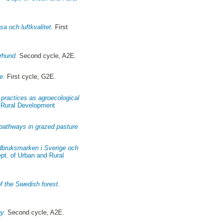
 och luftkvalitet.
First
erhund.
Second cycle, A2E.
e.
First cycle, G2E.
 practices as agroecological
d Rural Development
n pathways in grazed pasture
rdbruksmarken i Sverige och
pt. of Urban and Rural
f the Swedish forest.
by.
Second cycle, A2E.