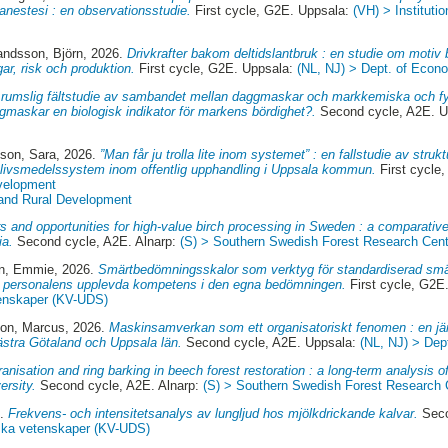
anestesi : en observationsstudie.
First cycle, G2E. Uppsala:
(VH) > Instituti
andsson, Björn
, 2026.
Drivkrafter bakom deltidslantbruk : en studie om motiv
ar, risk och produktion.
First cycle, G2E. Uppsala:
(NL, NJ) > Dept. of Econ
rumslig fältstudie av sambandet mellan daggmaskar och markkemiska och fy
gmaskar en biologisk indikator för markens bördighet?.
Second cycle, A2E. 
son, Sara
, 2026.
”Man får ju trolla lite inom systemet” : en fallstudie av stru
 livsmedelssystem inom offentlig upphandling i Uppsala kommun.
First cycle
evelopment
 and Rural Development
rs and opportunities for high-value birch processing in Sweden : a comparative 
ia.
Second cycle, A2E. Alnarp:
(S) > Southern Swedish Forest Research Cent
n, Emmie
, 2026.
Smärtbedömningsskalor som verktyg för standardiserad sm
om personalens upplevda kompetens i den egna bedömningen.
First cycle, G2E
etenskaper (KV-UDS)
on, Marcus
, 2026.
Maskinsamverkan som ett organisatoriskt fenomen : en jäm
stra Götaland och Uppsala län.
Second cycle, A2E. Uppsala:
(NL, NJ) > Dep
anisation and ring barking in beech forest restoration : a long-term analysis o
ersity.
Second cycle, A2E. Alnarp:
(S) > Southern Swedish Forest Research 
6.
Frekvens- och intensitetsanalys av lungljud hos mjölkdrickande kalvar.
Seco
niska vetenskaper (KV-UDS)