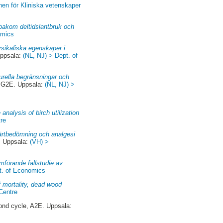
onen för Kliniska vetenskaper
 bakom deltidslantbruk och
omics
sikaliska egenskaper i
Uppsala:
(NL, NJ) > Dept. of
kturella begränsningar och
, G2E. Uppsala:
(NL, NJ) >
analysis of birch utilization
re
ärtbedömning och analgesi
. Uppsala:
(VH) >
förande fallstudie av
t. of Economics
f mortality, dead wood
Centre
nd cycle, A2E. Uppsala: