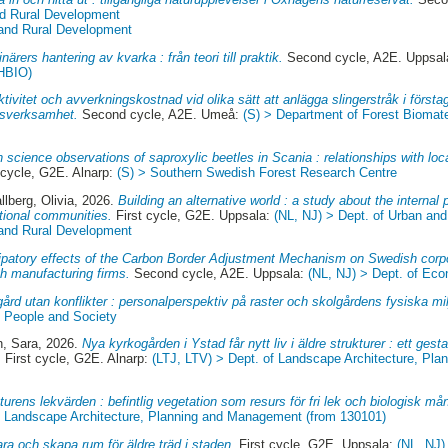
nd Rural Development
 and Rural Development
inärers hantering av kvarka : från teori till praktik.
Second cycle, A2E. Uppsa
(HBIO)
tivitet och avverkningskostnad vid olika sätt att anlägga slingerstråk i förstag
gsverksamhet.
Second cycle, A2E. Umeå:
(S) > Department of Forest Biomate
n science observations of saproxylic beetles in Scania : relationships with lo
 cycle, G2E. Alnarp:
(S) > Southern Swedish Forest Research Centre
llberg, Olivia
, 2026.
Building an alternative world : a study about the internal
tional communities.
First cycle, G2E. Uppsala:
(NL, NJ) > Dept. of Urban an
 and Rural Development
ipatory effects of the Carbon Border Adjustment Mechanism on Swedish corp
h manufacturing firms.
Second cycle, A2E. Uppsala:
(NL, NJ) > Dept. of Ec
ård utan konflikter : personalperspektiv på raster och skolgårdens fysiska mil
f People and Society
n, Sara
, 2026.
Nya kyrkogården i Ystad får nytt liv i äldre strukturer : ett gesta
.
First cycle, G2E. Alnarp:
(LTJ, LTV) > Dept. of Landscape Architecture, Pl
turens lekvärden : befintlig vegetation som resurs för fri lek och biologisk må
of Landscape Architecture, Planning and Management (from 130101)
ra och skapa rum för äldre träd i staden.
First cycle, G2E. Uppsala:
(NL, NJ)