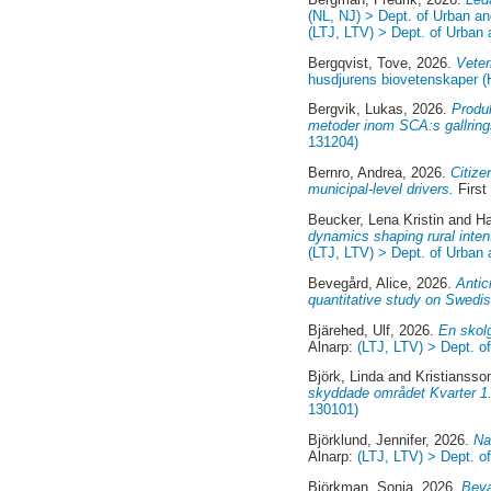
(NL, NJ) > Dept. of Urban a
(LTJ, LTV) > Dept. of Urban
Bergqvist, Tove
, 2026.
Veter
husdjurens biovetenskaper 
Bergvik, Lukas
, 2026.
Produk
metoder inom SCA:s gallrin
131204)
Bernro, Andrea
, 2026.
Citize
municipal-level drivers.
First
Beucker, Lena Kristin
and
Ha
dynamics shaping rural inten
(LTJ, LTV) > Dept. of Urban
Bevegård, Alice
, 2026.
Antic
quantitative study on Swedis
Bjärehed, Ulf
, 2026.
En skolg
Alnarp:
(LTJ, LTV) > Dept. o
Björk, Linda
and
Kristiansso
skyddade området Kvarter 1
130101)
Björklund, Jennifer
, 2026.
Na
Alnarp:
(LTJ, LTV) > Dept. 
Björkman, Sonja
, 2026.
Beva