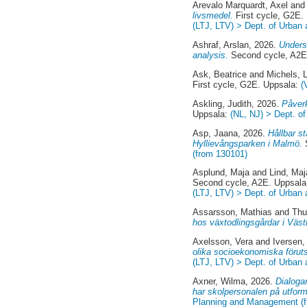
Arevalo Marquardt, Axel
an
livsmedel.
First cycle, G2E.
(LTJ, LTV) > Dept. of Urban
Ashraf, Arslan
, 2026.
Underst
analysis.
Second cycle, A2E
Ask, Beatrice
and
Michels, 
First cycle, G2E. Uppsala:
(
Askling, Judith
, 2026.
Påverk
Uppsala:
(NL, NJ) > Dept. o
Asp, Jaana
, 2026.
Hållbar s
Hyllievångsparken i Malmö.
S
(from 130101)
Asplund, Maja
and
Lind, Maj
Second cycle, A2E. Uppsal
(LTJ, LTV) > Dept. of Urban
Assarsson, Mathias
and
Thu
hos växtodlingsgårdar i Väst
Axelsson, Vera
and
Iversen,
olika socioekonomiska föruts
(LTJ, LTV) > Dept. of Urban
Axner, Wilma
, 2026.
Dialoga
har skolpersonalen på utfor
Planning and Management (