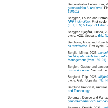
Bergenstråhle Hellerström, 
grönområden i Lund stad.
Fir
130101)
Berggren, Louise
and
Hofma
NPF i lekmiljöer.
First cycle
(LTJ, LTV) > Dept. of Urban
Berggren Sjögård, Linnea
, 2
cycle, A2E. Uppsala:
(NL, N
Bergholm, Alicia
and
Rosenlu
till utevistelse.
First cycle, 
Bergils, Minna
, 2026.
Landsk
landskapets värde har omförh
Management (from 130101)
Berglert, Gustav
and
Larsson
grisproducenter.
Second cycl
Berglund, Filip
, 2026.
Miljöp
cycle, G2E. Uppsala:
(NL, N
Berglund Kronqvist, Andreas
and Technology
Bergman, Denise
and
Pantza
genomförbarhet och samban
Bergman, Fredrik
, 2026.
Leda