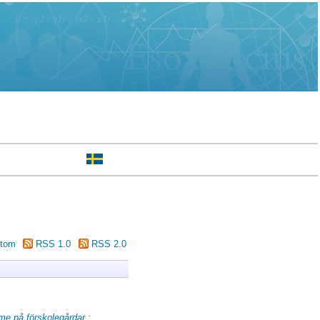
tom
RSS 1.0
RSS 2.0
me på förskolegårdar :