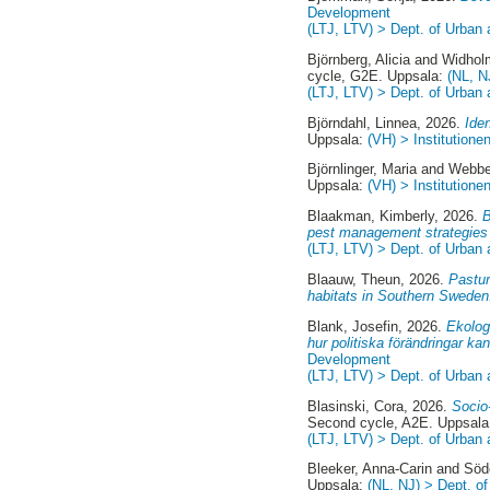
Development
(LTJ, LTV) > Dept. of Urban
Björnberg, Alicia
and
Widhol
cycle, G2E. Uppsala:
(NL, N
(LTJ, LTV) > Dept. of Urban
Björndahl, Linnea
, 2026.
Ide
Uppsala:
(VH) > Institutione
Björnlinger, Maria
and
Webber
Uppsala:
(VH) > Institutione
Blaakman, Kimberly
, 2026.
B
pest management strategies 
(LTJ, LTV) > Dept. of Urban
Blaauw, Theun
, 2026.
Pastur
habitats in Southern Sweden
Blank, Josefin
, 2026.
Ekolog
hur politiska förändringar k
Development
(LTJ, LTV) > Dept. of Urban
Blasinski, Cora
, 2026.
Socio
Second cycle, A2E. Uppsal
(LTJ, LTV) > Dept. of Urban
Bleeker, Anna-Carin
and
Söd
Uppsala:
(NL, NJ) > Dept. o