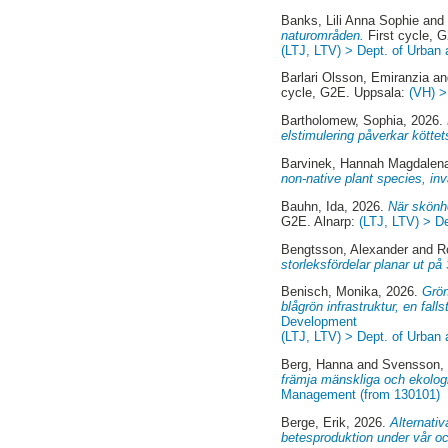
Banks, Lili Anna Sophie
an
naturområden.
First cycle, 
(LTJ, LTV) > Dept. of Urban
Barlari Olsson, Emiranzia
a
cycle, G2E. Uppsala:
(VH) >
Bartholomew, Sophia
, 2026.
elstimulering påverkar kötte
Barvinek, Hannah Magdalen
non-native plant species, inv
Bauhn, Ida
, 2026.
När skönhe
G2E. Alnarp:
(LTJ, LTV) > D
Bengtsson, Alexander
and
R
storleksfördelar planar ut på
Benisch, Monika
, 2026.
Grön
blågrön infrastruktur, en fa
Development
(LTJ, LTV) > Dept. of Urban
Berg, Hanna
and
Svensson, 
främja mänskliga och ekolog
Management (from 130101)
Berge, Erik
, 2026.
Alternati
betesproduktion under vår oc