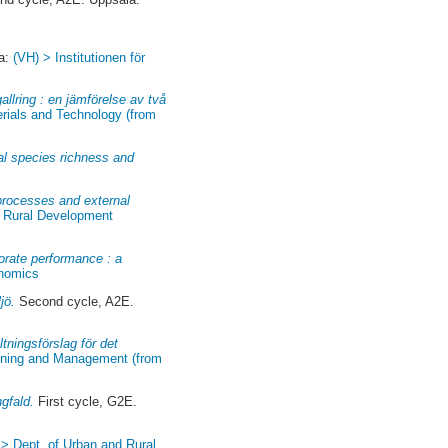
la:
(VH) > Institutionen för
allring : en jämförelse av två
rials and Technology (from
cal species richness and
 processes and external
d Rural Development
orate performance : a
onomics
jö.
Second cycle, A2E.
ltningsförslag för det
anning and Management (from
ngfald.
First cycle, G2E.
 > Dept. of Urban and Rural