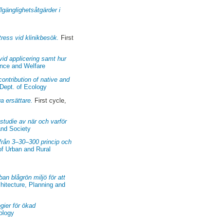
lgänglighetsåtgärder i
ress vid klinikbesök.
First
vid applicering samt hur
ence and Welfare
ontribution of native and
 Dept. of Ecology
a ersättare.
First cycle,
studie av när och varför
and Society
tifrån 3–30–300 princip och
of Urban and Rural
an blågrön miljö för att
hitecture, Planning and
gier för ökad
ology