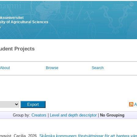
uksuniversitet
ity of Agricultural Sciences
y
udent Projects
About
Browse
Search
A
Group by:
Creators
|
Level and depth descriptor
|
No Grouping
mqvist, Cecilia
, 2026.
Skånska kommuners förutsättningar för att hantera vär