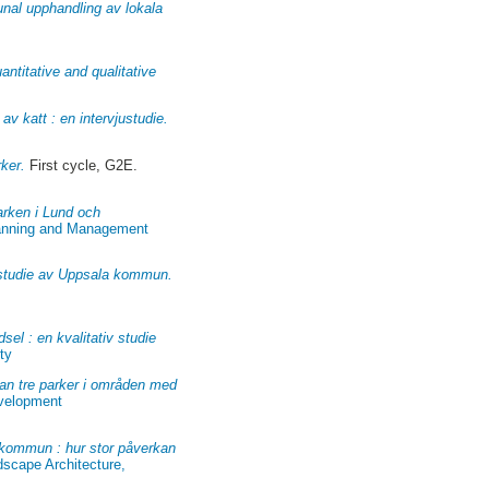
unal upphandling av lokala
ntitative and qualitative
av katt : en intervjustudie.
ker.
First cycle, G2E.
arken i Lund och
Planning and Management
llstudie av Uppsala kommun.
sel : en kvalitativ studie
ty
llan tre parker i områden med
evelopment
 kommun : hur stor påverkan
dscape Architecture,