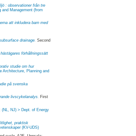
jö : observationer från tre
ing and Management (from
terna att inkludera barn med
 subsurface drainage.
Second
 hästägares förhållningssätt
orativ studie om hur
e Architecture, Planning and
tudie på svenska
rande livscykelanalys.
First
a:
(NL, NJ) > Dept. of Energy
tlighet, praktisk
a vetenskaper (KV-UDS)
d cycle, A2E. Uppsala: