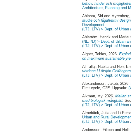
behov, hinder och möjlighete
Architecture, Planning and
Ahlbom, Siri
and
Myrenberg,
studie och lågaffektiv design
Development
(LTJ, LTV) > Dept. of Urban
Ahlström, Henrik
and
Meriau
(NL, NJ) > Dept. of Urban a
(LTJ, LTV) > Dept. of Urban
Aigner, Tobias
, 2026.
Explor
on maximum sustainable yiel
Al Tallaj, Nabila
and
Norr, Em
värdena i Lötsjön-Golfängarn
(LTJ, LTV) > Dept. of Urban
Alexanderson, Jakob
, 2026.
First cycle, G2E. Uppsala:
(
Alkman, My
, 2026.
Mellan st
med biologisk mångfald.
Sec
(LTJ, LTV) > Dept. of Urban
Almebäck, Julia
and
Li Pers
Urban and Rural Developmen
(LTJ, LTV) > Dept. of Urban
Andersson, Filippa
and
Helli