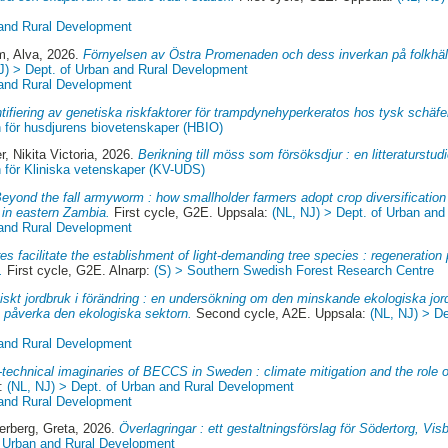
 and Rural Development
m, Alva
, 2026.
Förnyelsen av Östra Promenaden och dess inverkan på folkhälsa
J) > Dept. of Urban and Rural Development
 and Rural Development
ntifiering av genetiska riskfaktorer för trampdynehyperkeratos hos tysk schäf
n för husdjurens biovetenskaper (HBIO)
, Nikita Victoria
, 2026.
Berikning till möss som försöksdjur : en litteraturstudi
n för Kliniska vetenskaper (KV-UDS)
eyond the fall armyworm : how smallholder farmers adopt crop diversification
in eastern Zambia.
First cycle, G2E. Uppsala:
(NL, NJ) > Dept. of Urban an
 and Rural Development
es facilitate the establishment of light-demanding tree species : regeneratio
.
First cycle, G2E. Alnarp:
(S) > Southern Swedish Forest Research Centre
iskt jordbruk i förändring : en undersökning om den minskande ekologiska jo
an påverka den ekologiska sektorn.
Second cycle, A2E. Uppsala:
(NL, NJ) > De
 and Rural Development
-technical imaginaries of BECCS in Sweden : climate mitigation and the role o
a:
(NL, NJ) > Dept. of Urban and Rural Development
 and Rural Development
erberg, Greta
, 2026.
Överlagringar : ett gestaltningsförslag för Södertorg, Vis
f Urban and Rural Development