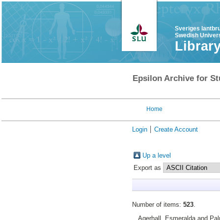
Sveriges lantbr
Swedish Univers
Librar
Epsilon Archive for St
Home
Login
Create Account
Up a level
Export as
Number of items:
523
.
Agerhall, Esmeralda
and
Pal