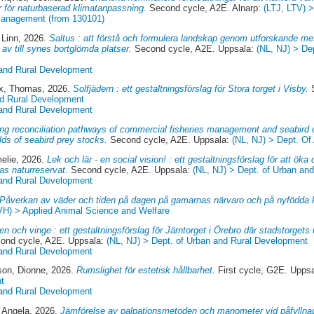
r för naturbaserad klimatanpassning.
Second cycle, A2E. Alnarp:
(LTJ, LTV) 
 Management (from 130101)
 Linn
, 2026.
Saltus : att förstå och formulera landskap genom utforskande met
 av till synes bortglömda platser.
Second cycle, A2E. Uppsala:
(NL, NJ) > De
 and Rural Development
x, Thomas
, 2026.
Solfjädern : ett gestaltningsförslag för Stora torget i Visby.
S
nd Rural Development
 and Rural Development
ing reconciliation pathways of commercial fisheries management and seabird 
ds of seabird prey stocks.
Second cycle, A2E. Uppsala:
(NL, NJ) > Dept. Of
elie
, 2026.
Lek och lär - en social vision! : ett gestaltningsförslag för att öka
as naturreservat.
Second cycle, A2E. Uppsala:
(NL, NJ) > Dept. of Urban an
 and Rural Development
Påverkan av väder och tiden på dagen på gamarnas närvaro och på nyfödda ka
VH) > Applied Animal Science and Welfare
en och vinge : ett gestaltningsförslag för Järntorget i Örebro där stadstorget
ond cycle, A2E. Uppsala:
(NL, NJ) > Dept. of Urban and Rural Development
 and Rural Development
son, Dionne
, 2026.
Rumslighet för estetisk hållbarhet.
First cycle, G2E. Upps
t
 and Rural Development
, Angela
, 2026.
Jämförelse av palpationsmetoden och manometer vid påfyllnad