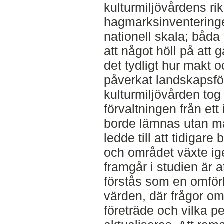
kulturmiljövårdens ri
hagmarksinventerin
nationell skala; båda
att något höll på att gå
det tydligt hur makt 
påverkat landskapsfö
kulturmiljövården tog
förvaltningen från ett
borde lämnas utan mä
ledde till att tidigar
och området växte ige
framgår i studien är a
förstås som en omför
värden, där frågor om
företräde och vilka p