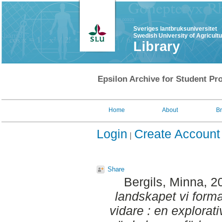
Sveriges lantbruksuniversitet
Swedish University of Agricult
Library
Epsilon Archive for Student Pro
Home
About
B
Login
Create Account
Share
Bergils, Minna
, 2
landskapet vi form
vidare : en explorat