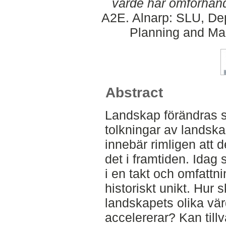
värde har omförhandl
A2E. Alnarp: SLU, Dep
Planning and Ma
Abstract
Landskap förändras st
tolkningar av landska
innebär rimligen att 
det i framtiden. Idag
i en takt och omfatt
historiskt unikt. Hu
landskapets olika vä
accelererar? Kan till