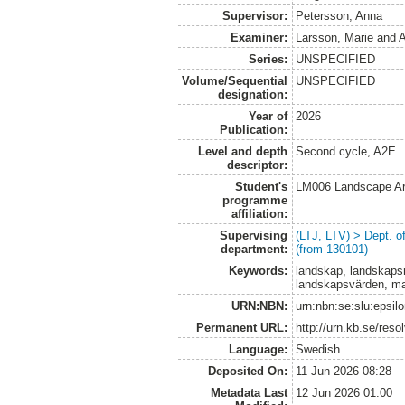
Supervisor:
Petersson, Anna
Examiner:
Larsson, Marie
and
A
Series:
UNSPECIFIED
Volume/Sequential
UNSPECIFIED
designation:
Year of
2026
Publication:
Level and depth
Second cycle, A2E
descriptor:
Student's
LM006 Landscape Ar
programme
affiliation:
Supervising
(LTJ, LTV) > Dept. 
department:
(from 130101)
Keywords:
landskap, landskapsr
landskapsvärden, ma
URN:NBN:
urn:nbn:se:slu:epsil
Permanent URL:
http://urn.kb.se/res
Language:
Swedish
Deposited On:
11 Jun 2026 08:28
Metadata Last
12 Jun 2026 01:00