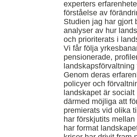
experters erfarenhete
förståelse av föränd
Studien jag har gjort
analyser av hur lands
och prioriterats i lan
Vi får följa yrkesban
pensionerade, profil
landskapsförvaltning f
Genom deras erfarenhet
policyer och förvalt
landskapet är socialt
därmed möjliga att fö
premierats vid olika 
har förskjutits mellan
har format landskape
kriser har drivit fram