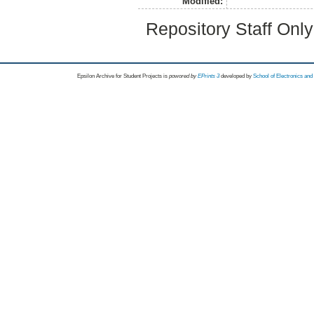
Modified:
Repository Staff Onl
Epsilon Archive for Student Projects is
powored by
EPrints 3
developed by
School of Electronics an