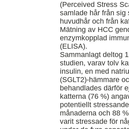
(Perceived Stress Sc
samlade hår från sig 
huvudhår och från k
Mätning av HCC gen
enzymkopplad immun
(ELISA).
Sammanlagt deltog 17
studien, varav tolv 
insulin, en med natr
(SGLT2)-hämmare och 
behandlades därför ej
katterna (76 %) angav
potentiellt stressand
månaderna och 88 % 
varit stressade för n