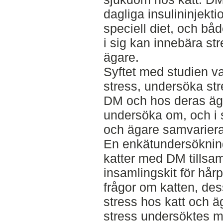
dagliga insulininjekt
speciell diet, och b
i sig kan innebära st
ägare.
Syftet med studien v
stress, undersöka st
DM och hos deras äga
undersöka om, och i s
och ägare samvariera
En enkätundersökning 
katter med DM tillsa
insamlingskit för hå
frågor om katten, de
stress hos katt och 
stress undersöktes me