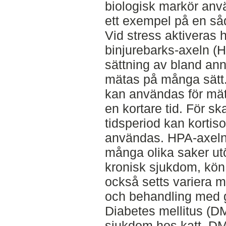
biologisk markör anv
ett exempel på en så
Vid stress aktiveras
binjurebarks-axeln (HPA
sättning av bland anna
mätas på många sätt. 
kan användas för mät
en kortare tid. För sk
tidsperiod kan kortiso
användas. HPA-axelns
många olika saker ut
kronisk sjukdom, kön
också setts variera 
och behandling med g
Diabetes mellitus (DM
sjukdom hos katt. D