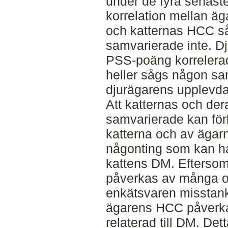
under de fyra senast
korrelation mellan äg
och katternas HCC s
samvarierade inte. Dj
PSS-poäng korrelera
heller sågs någon s
djurägarens upplevda
Att katternas och de
samvarierade kan förk
katterna och av äga
någonting som kan ha
kattens DM. Eftersom
påverkas av många ol
enkätsvaren misstank
ägarens HCC påverka
relaterad till DM. De