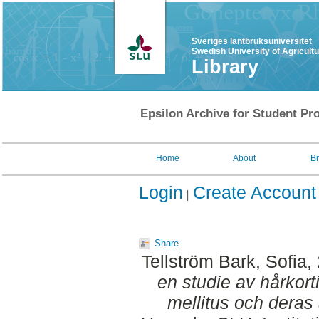
Sveriges lantbruksuniversitet
Swedish University of Agricult
Library
Epsilon Archive for Student Pro
Home
About
B
Login
Create Account
Share
Tellström Bark, Sofia
,
en studie av hårkort
mellitus och deras