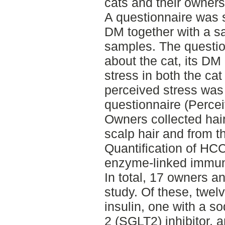
cats and their owners
A questionnaire was s
DM together with a sam
samples. The questio
about the cat, its DM
stress in both the ca
perceived stress was
questionnaire (Perce
Owners collected hai
scalp hair and from t
Quantification of HC
enzyme-linked immun
In total, 17 owners an
study. Of these, twel
insulin, one with a s
2 (SGLT2) inhibitor, 