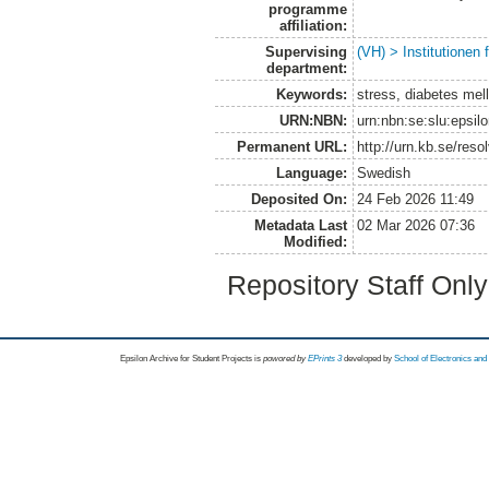
programme
affiliation:
Supervising
(VH) > Institutionen
department:
Keywords:
stress, diabetes mell
URN:NBN:
urn:nbn:se:slu:epsil
Permanent URL:
http://urn.kb.se/res
Language:
Swedish
Deposited On:
24 Feb 2026 11:49
Metadata Last
02 Mar 2026 07:36
Modified:
Repository Staff Onl
Epsilon Archive for Student Projects is
powored by
EPrints 3
developed by
School of Electronics an