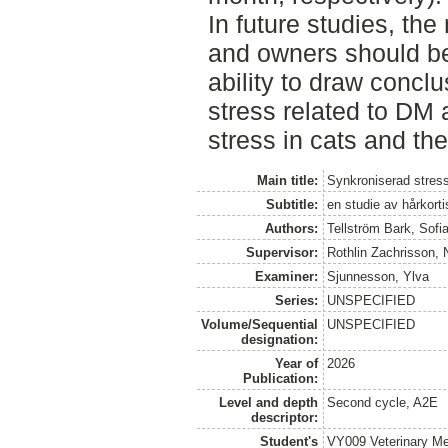
In future studies, the
and owners should be
ability to draw conc
stress related to DM 
stress in cats and the
Main title:
Synkroniserad stres
Subtitle:
en studie av hårkort
Authors:
Tellström Bark, Sofi
Supervisor:
Rothlin Zachrisson, 
Examiner:
Sjunnesson, Ylva
Series:
UNSPECIFIED
Volume/Sequential
UNSPECIFIED
designation:
Year of
2026
Publication:
Level and depth
Second cycle, A2E
descriptor:
Student's
VY009 Veterinary M