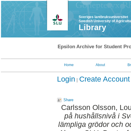
Sveriges lantbruksuniversitet
Swedish University of Agricult
Library
Epsilon Archive for Student Pro
Home
About
B
Login
Create Account
Share
Carlsson Olsson, Lo
på hushållsnivå i Sve
lämpliga grödor och o