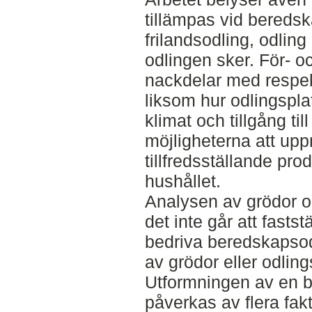
tillämpas vid bereds
frilandsodling, odling
odlingen sker. För- o
nackdelar med respek
liksom hur odlingspla
klimat och tillgång ti
möjligheterna att up
tillfredsställande pro
hushållet.
Analysen av grödor oc
det inte går att faststä
bedriva beredskapsodl
av grödor eller odlin
Utformningen av en b
påverkas av flera fakt