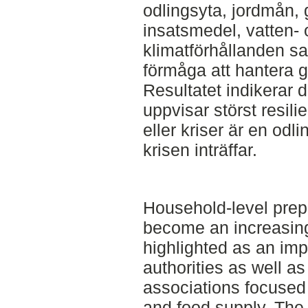
odlingsyta, jordmån,
insatsmedel, vatten- 
klimatförhållanden s
förmåga att hantera g
Resultatet indikerar 
uppvisar störst resil
eller kriser är en odl
krisen inträffar.
Household-level pre
become an increasing
highlighted as an imp
authorities as well a
associations focused 
and food supply. The