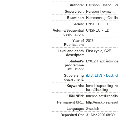
Authors:
Carlsson Olsson, Lo
Supervisor:
Persson Hovmalm, 
Examiner:
Hammenhag, Cecilia
Series:
UNSPECIFIED
Volume/Sequential
UNSPECIFIED
designation:
Year of
2026
Publication:
Level and depth
First cycle, G2E
descriptor:
Student's
LY012 Trädgårdsinge
programme
affiliation:
Supervising
(LTJ, LTV) > Dept. o
department:
Keywords:
beredskapsodling, res
hushållsodling
URN:NBN:
urn:nbn:se:slu:epsil
Permanent URL:
http://urn.kb.se/res
Language:
Swedish
Deposited On:
31 Mar 2026 08:39