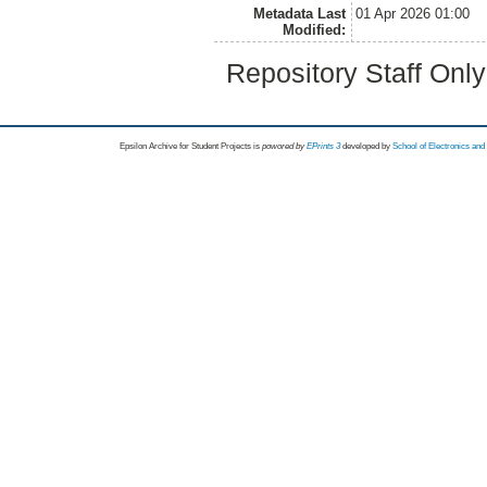
Metadata Last
01 Apr 2026 01:00
Modified:
Repository Staff Onl
Epsilon Archive for Student Projects is
powored by
EPrints 3
developed by
School of Electronics an