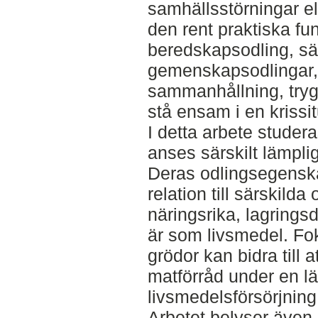
samhällsstörningar ell
den rent praktiska fu
beredskapsodling, sär
gemenskapsodlingar, ä
sammanhållning, tryg
stå ensam i en krissit
I detta arbete studer
anses särskilt lämpli
Deras odlingsegenska
relation till särskild
näringsrika, lagringsd
är som livsmedel. Fo
grödor kan bidra till 
matförråd under en lä
livsmedelsförsörjning
Arbetet belyser även