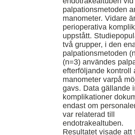
endotrakealtuben vid 
palpationsmetoden an
manometer. Vidare är 
perioperativa komplik
uppstått. Studiepopul
två grupper, i den e
palpationsmetoden (n
(n=3) användes palp
efterföljande kontroll
manometer varpå möjli
gavs. Data gällande i
komplikationer dokum
endast om personalen
var relaterad till
endotrakealtuben.
Resultatet visade att 