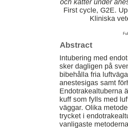
och katter under anes
First cycle, G2E. Up
Kliniska ve
Ful
Abstract
Intubering med endot
sker dagligen på sven
bibehålla fria luftväg
anestesigas samt förh
Endotrakealtuberna ä
kuff som fylls med luft
väggar. Olika metoder
trycket i endotrakeal
vanligaste metoderna 