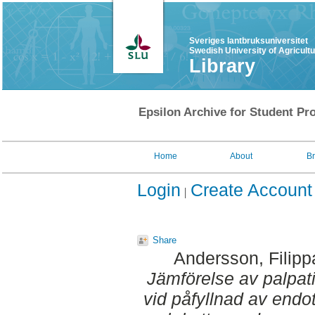
Sveriges lantbruksuniversitet
Swedish University of Agricult
Library
Epsilon Archive for Student Pro
Home
About
B
Login
Create Account
Share
Andersson, Filipp
Jämförelse av palpa
vid påfyllnad av endo