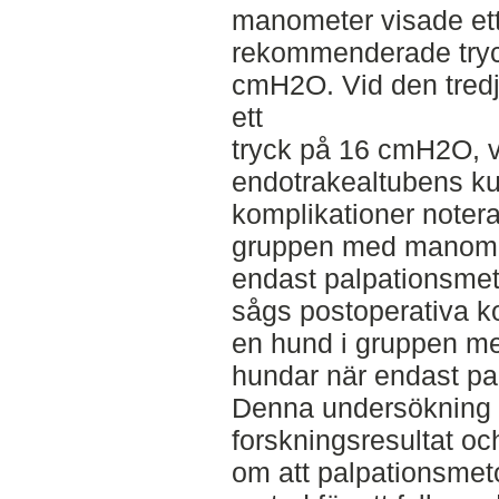
manometer visade ett
rekommenderade tryck
cmH2O. Vid den tredj
ett
tryck på 16 cmH2O, vilk
endotrakealtubens kuf
komplikationer noter
gruppen med manomet
endast palpationsme
sågs postoperativa k
en hund i gruppen m
hundar när endast p
Denna undersökning s
forskningsresultat och 
om att palpationsmetode