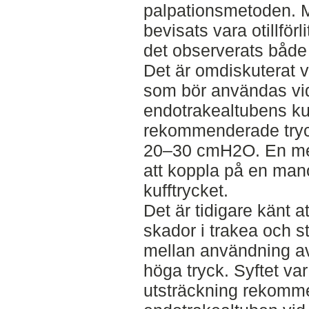
palpationsmetoden. 
bevisats vara otillförli
det observerats både 
Det är omdiskuterat vi
som bör användas vid
endotrakealtubens ku
rekommenderade tryck-
20–30 cmH2O. En meto
att koppla på en ma
kufftrycket.
Det är tidigare känt 
skador i trakea och s
mellan användning a
höga tryck. Syftet var
utsträckning rekomme