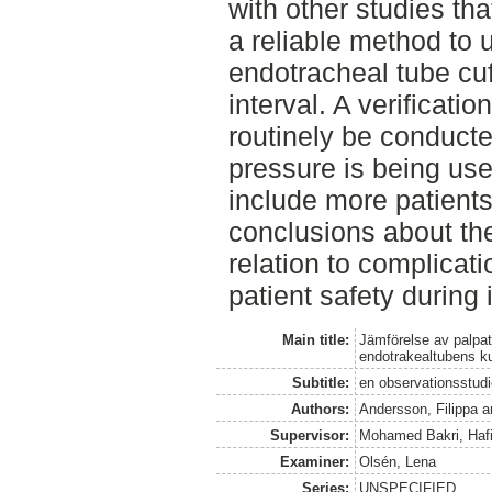
with other studies th
a reliable method to 
endotracheal tube cu
interval. A verificat
routinely be conducte
pressure is being use
include more patients
conclusions about the
relation to complicati
patient safety during 
Main title:
Jämförelse av palpa
endotrakealtubens ku
Subtitle:
en observationsstud
Authors:
Andersson, Filippa
a
Supervisor:
Mohamed Bakri, Haf
Examiner:
Olsén, Lena
Series:
UNSPECIFIED