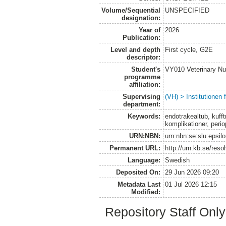
Volume/Sequential
UNSPECIFIED
designation:
Year of
2026
Publication:
Level and depth
First cycle, G2E
descriptor:
Student's
VY010 Veterinary N
programme
affiliation:
Supervising
(VH) > Institutionen
department:
Keywords:
endotrakealtub, kuff
komplikationer, perio
URN:NBN:
urn:nbn:se:slu:epsil
Permanent URL:
http://urn.kb.se/res
Language:
Swedish
Deposited On:
29 Jun 2026 09:20
Metadata Last
01 Jul 2026 12:15
Modified:
Repository Staff Onl