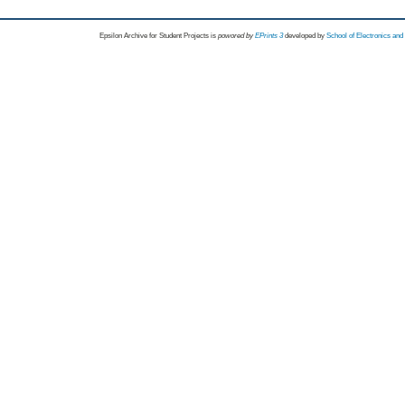
Epsilon Archive for Student Projects is
powored by
EPrints 3
developed by
School of Electronics an