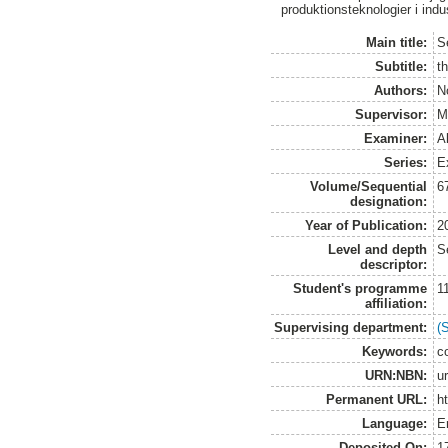
produktionsteknologier i ind
Main title:
S
Subtitle:
t
Authors:
N
Supervisor:
M
Examiner:
Al
Series:
E
Volume/Sequential
6
designation:
Year of Publication:
2
Level and depth
S
descriptor:
Student's programme
1
affiliation:
Supervising department:
(
Keywords:
c
URN:NBN:
u
Permanent URL:
h
Language:
E
Deposited On:
1