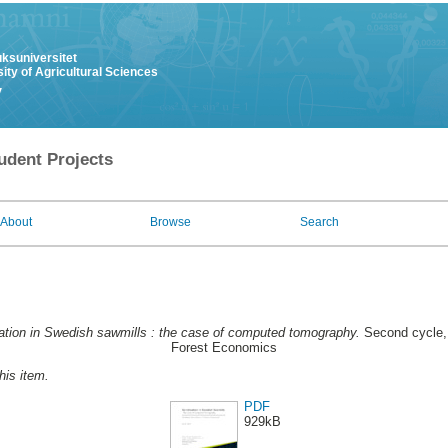
uksuniversitet
ity of Agricultural Sciences
y
udent Projects
About
Browse
Search
sation in Swedish sawmills : the case of computed tomography.
Second cycle, 
Forest Economics
this item.
PDF
929kB