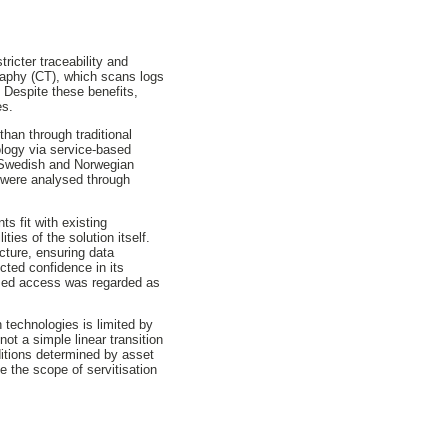
ricter traceability and
raphy (CT), which scans logs
. Despite these benefits,
es.
han through traditional
ology via service-based
m Swedish and Norwegian
a were analysed through
s fit with existing
ies of the solution itself.
ucture, ensuring data
cted confidence in its
based access was regarded as
technologies is limited by
 not a simple linear transition
ditions determined by asset
e the scope of servitisation