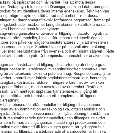
ta krav på spårbarhet och hållbarhet. För att möta dessa
ksföretag nya teknologiska lösningar, däribland datortomografi,
ockar för att identifiera deras interna egenskaper. Tekniken kan
mering, högre utbyte och förbättrad spårbarhet. Trots dessa
ndningen av datortomografiteknik fortfarande begränsad, främst på
teringskostnader, osäkerhet kring de ekonomiska effekterna samt
niken i befintliga produktionssystem.
ågverksorganisationer utvärderar tillgång till datortomografi när
rade affärsmodeller, i stället för genom traditionellt ägande.
aktorer som påverkar sågverksbeslutsfattares vilja att investera i
baserade lösningar. Studien bygger på en kvalitativ forskning
juer med beslutsfattare från svenska och ett norskt sågverk, både
nhet av datortomografi. Det empiriska materialet har analyserats
gen av tjänstebaserad tillgång till datortomografi i högre grad
ngar passar in i etablerade investeringslogiker, operativa krav
ing än av teknikens tekniska potential i sig. Respondenterna lyfter
äkerhet, kontroll över kritisk produktionsinfrastruktur, hantering
tsägbara kostnadsstrukturer. Tidigare erfarenhet av tekniken
l dess genomförbarhet, medan avsaknad av erfarenhet förstärkte
 risk. Sammantaget uppfattas tjänstebaserad tillgång till
gt genomförbar och främst som ett komplement till ägande
g ersättning.
av tjänstebaserade affärsmodeller för tillgång till avancerade
änsas av en kombination av teknologiska, organisatoriska och
ypiska för kapitalintensiva industrier. Tjänstefiering framstår inte
fullt resultatbaserade tjänstemodeller, utan tillämpas selektivt
ar som formas av tillgångarnas inbäddning i produktionen och
udien bidrar därmed till forskningen genom att tydliggöra hur
heterna att tillämpa tjänstebaserade affärsmodeller för kritiska