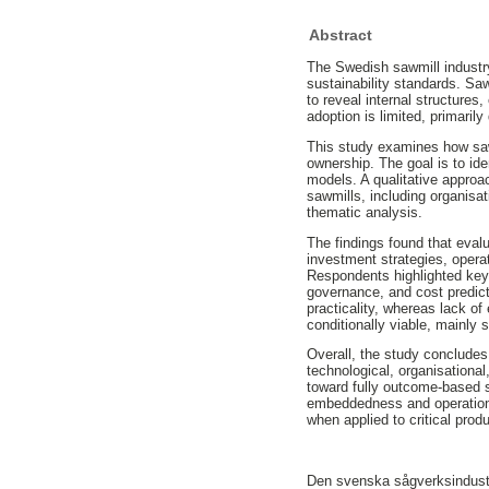
Abstract
The Swedish sawmill industry 
sustainability standards. S
to reveal internal structures
adoption is limited, primaril
This study examines how sawm
ownership. The goal is to ide
models. A qualitative appro
sawmills, including organisa
thematic analysis.
The findings found that eval
investment strategies, operat
Respondents highlighted key f
governance, and cost predicta
practicality, whereas lack o
conditionally viable, mainly
Overall, the study concludes
technological, organisational,
toward fully outcome-based s
embeddedness and operational 
when applied to critical prod
Den svenska sågverksindustri