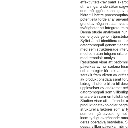
effektivitetskrav samt skärp
utmaningar undersöker sågver
som möjliggör skanning av st
bidra till bättre processopti
potentiella fördelar är anvä
grund av höga initiala inves
svårigheter att integrera tek
Denna studie analyserar hur s
den erbjuds genom tjänstebase
Syftet är att identifiera de f
datortomografi genom tjänste
med semistrukturerade interv
med och utan tidigare erfare
med tematisk analys.
Resultaten visar att bedömnin
påverkas av hur sådana lösni
och strategier för riskhanter
särskilt fram vikten av drifts
av produktionsdata samt föru
bidrog till större tilltro til
upplevelser av osäkerhet och
datortomografi som villkorli
snarare än som en fullständi
Studien visar att införandet 
produktionsteknologier begr
strukturella faktorer som är t
som en linjär utveckling mot 
inom tydligt avgränsade ram
deras operativa betydelse. St
dessa villkor påverkar möjlig