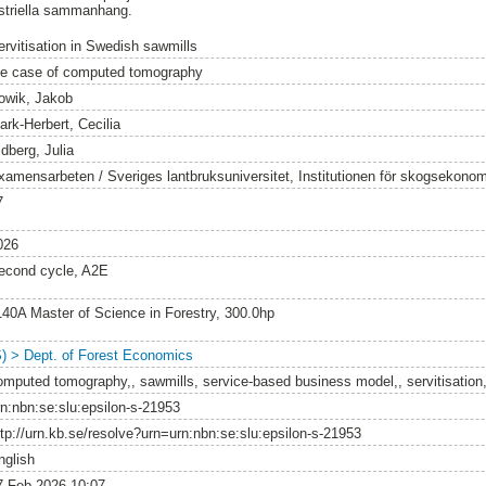
ustriella sammanhang.
ervitisation in Swedish sawmills
he case of computed tomography
owik, Jakob
ark-Herbert, Cecilia
dberg, Julia
xamensarbeten / Sveriges lantbruksuniversitet, Institutionen för skogsekonom
7
026
econd cycle, A2E
140A Master of Science in Forestry, 300.0hp
S) > Dept. of Forest Economics
omputed tomography,, sawmills, service-based business model,, servitisation,
rn:nbn:se:slu:epsilon-s-21953
ttp://urn.kb.se/resolve?urn=urn:nbn:se:slu:epsilon-s-21953
nglish
7 Feb 2026 10:07