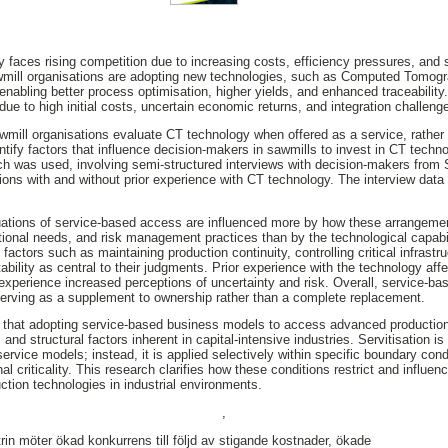
faces rising competition due to increasing costs, efficiency pressures, and st
awmill organisations are adopting new technologies, such as Computed Tomog
, enabling better process optimisation, higher yields, and enhanced traceability
y due to high initial costs, uncertain economic returns, and integration challeng
ill organisations evaluate CT technology when offered as a service, rather t
ntify factors that influence decision-makers in sawmills to invest in CT techn
ach was used, involving semi-structured interviews with decision-makers fro
tions with and without prior experience with CT technology. The interview dat
uations of service-based access are influenced more by how these arrangement
ional needs, and risk management practices than by the technological capabilit
actors such as maintaining production continuity, controlling critical infrastr
bility as central to their judgments. Prior experience with the technology affe
f experience increased perceptions of uncertainty and risk. Overall, service-
 serving as a supplement to ownership rather than a complete replacement.
 that adopting service-based business models to access advanced production 
 and structural factors inherent in capital-intensive industries. Servitisation is
ervice models; instead, it is applied selectively within specific boundary con
criticality. This research clarifies how these conditions restrict and influenc
uction technologies in industrial environments.
,
n möter ökad konkurrens till följd av stigande kostnader, ökade