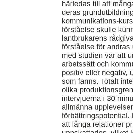
härledas till att mån
deras grundutbildning
kommunikations-kurse
förståelse skulle kun
lantbrukarens rådgiv
förståelse för andras 
med studien var att 
arbetssätt och komm
positiv eller negativ
som fanns. Totalt int
olika produktionsgren
intervjuerna i 30 minu
allmänna upplevelsen
förbättringspotential
att långa relationer p
uppskattades, vilket le