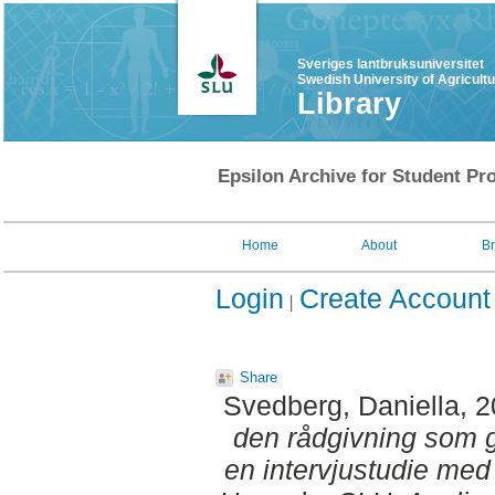
Sveriges lantbruksuniversitet
Swedish University of Agricult
Library
Epsilon Archive for Student Pro
Home
About
B
Login
Create Account
Share
Svedberg, Daniella
, 
den rådgivning som g
en intervjustudie med