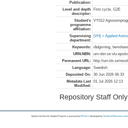
Publication:
Level and depth
First cycle, G2E
descriptor:
Student's
VY012 Agronomprogr
programme
affiliation:
Supervising
(VH) > Applied Anim
department:
Keywords:
rådgivning, bemötand
URN:NBN:
urn:nbn:se:slu:epsil
Permanent URL:
http://urn.kb.se/res
Language:
Swedish
Deposited On:
30 Jun 2026 06:33
Metadata Last
01 Jul 2026 12:13
Modified:
Repository Staff Onl
Epsilon Archive for Student Projects is
powored by
EPrints 3
developed by
School of Electronics an