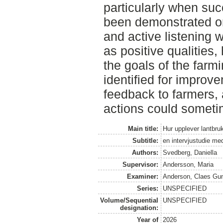
particularly when suc
been demonstrated on
and active listening 
as positive qualities
the goals of the farm
identified for improv
feedback to farmers,
actions could someti
Main title:
Hur upplever lantbru
Subtitle:
en intervjustudie me
Authors:
Svedberg, Daniella
Supervisor:
Andersson, Maria
Examiner:
Anderson, Claes Gu
Series:
UNSPECIFIED
Volume/Sequential
UNSPECIFIED
designation:
Year of
2026