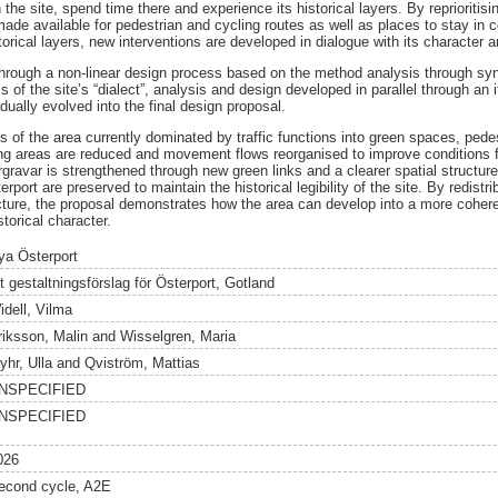
he site, spend time there and experience its historical layers. By reprioritisin
de available for pedestrian and cycling routes as well as places to stay in 
torical layers, new interventions are developed in dialogue with its character a
through a non-linear design process based on the method analysis through synt
s of the site’s “dialect”, analysis and design developed in parallel through an 
adually evolved into the final design proposal.
s of the area currently dominated by traffic functions into green spaces, pede
ing areas are reduced and movement flows reorganised to improve conditions f
gravar is strengthened through new green links and a clearer spatial structure
rport are preserved to maintain the historical legibility of the site. By redist
cture, the proposal demonstrates how the area can develop into a more cohere
storical character.
ya Österport
t gestaltningsförslag för Österport, Gotland
idell, Vilma
riksson, Malin
and
Wisselgren, Maria
yhr, Ulla
and
Qviström, Mattias
NSPECIFIED
NSPECIFIED
026
econd cycle, A2E