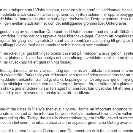
 av stadsportarna i Visby ringmur, utgör en viktig entré till världsarvet Hans
 medeltida stadskärna innanför ringmuren och ytterstadens mer öppna bebygge
 biltrafik, hårdgjorda ytor och otydliga rörelsestråk. Detta begränsar dess fu
lingen mellan stadsrummet och det intilliggande grönområdet Östergravar.
mgestaltning av ytan mellan Österport och Östercentrum med syfte att förbätt
m området, vistas där och uppleva dess historiska lager. Genom att omprioritera
ras för gång- och cykelstråk samt vistelsemiljöer i anslutning till grönytor. Fö
ya tillägg i dialog med dess karaktär och historiska sammanhang.
m en icke-linjär gestaltningsprocess baserad på metoden analys genom syn
s av platsens dialekt har analys och gestaltning utvecklats parallellt i en itera
har utvecklats till ett gestaltningsförslag.
sförslag där delar av de ytor som idag domineras av trafikala funktioner omvandl
h cykelstråk. Parkeringsytor reduceras och rörelseflöden organiseras för att s
 oskyddade trafikanter. Samtidigt stärks kopplingen till Östergravar genom ny
iktiga siktlinjer mot ringmuren och Österport bevaras för att säkerställa platsen
h stärka grönstrukturen visar förslaget hur området kan utvecklas till ett 
amtidigt som platsens historiska karaktär tas tillvara.
,
one of the gates in Visby’s medieval city wall, forms an important entrance to
 site is located at the interface between Visby’s medieval town centre within 
surrounding city. Today, the area is characterised by car traffic, paved surf
onnection between the urban space and the adjacent green area Östergravar i
sign of the area between Österport and Östercentrum with the aim of improvin