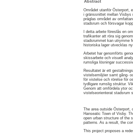
Abstract
Området utanför Österport, en
i gränssnittet mellan Visbys
präglas området av omfattande
stadsrum och försvagar kopp
I detta arbete föreslås en o
trafikanter att röra sig geno
stadsrummet kan utrymme frigö
historiska lager utvecklas n
Arbetet har genomförts geno
skissarbete och visuell analy
rumsliga lösningar successivt 
Resultatet är ett gestaltning
vistelsemiljöer samt gång- oc
för vistelse och rörelse för
tydligare rumslig struktur. V
Genom att omfördela ytor oc
vistelseorienterat stadsrum s
The area outside Österport, 
Hanseatic Town of Visby. The
open urban structure of the 
patterns. As a result, the c
This project proposes a rede