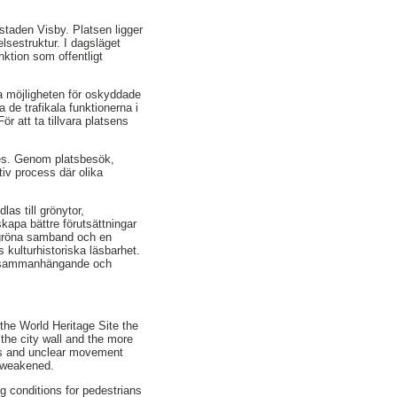
estaden Visby. Platsen ligger
lsestruktur. I dagsläget
nktion som offentligt
ra möjligheten för oskyddade
 de trafikala funktionerna i
r att ta tillvara platsens
tes. Genom platsbesök,
tiv process där olika
as till grönytor,
kapa bättre förutsättningar
a gröna samband och en
s kulturhistoriska läsbarhet.
mer sammanhängande och
 the World Heritage Site the
the city wall and the more
aces and unclear movement
s weakened.
g conditions for pedestrians