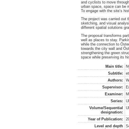
and cyclists to move through t
urban space, space can be ma
To engage with the site’s his
The project was carried out 
sketching, and visual analysi
different spatial solutions gr
The proposal transforms part
well as places to stay. Park
while the connection to Öster
towards the city wall and Öste
strengthening the green stru
space while preserving its hi
Main title:
N
Subtitle:
et
Authors:
W
Supervisor:
E
Examiner:
M
Series:
U
Volume/Sequential
U
designation:
Year of Publication:
2
Level and depth
S