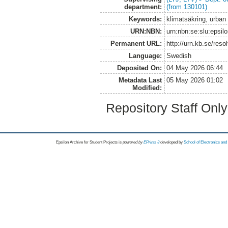
department:
(from 130101)
Keywords:
klimatsäkring, urban 
URN:NBN:
urn:nbn:se:slu:epsil
Permanent URL:
http://urn.kb.se/res
Language:
Swedish
Deposited On:
04 May 2026 06:44
Metadata Last
05 May 2026 01:02
Modified:
Repository Staff Onl
Epsilon Archive for Student Projects is
powored by
EPrints 3
developed by
School of Electronics an