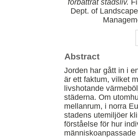
förbättrat stadsliv.
Fi
Dept. of Landscape
Manageme
Abstract
Jorden har gått in i e
är ett faktum, vilket
livshotande värmeböl
städerna. Om utomhusl
mellanrum, i norra E
stadens utemiljöer kl
förståelse för hur ind
människoanpassade 