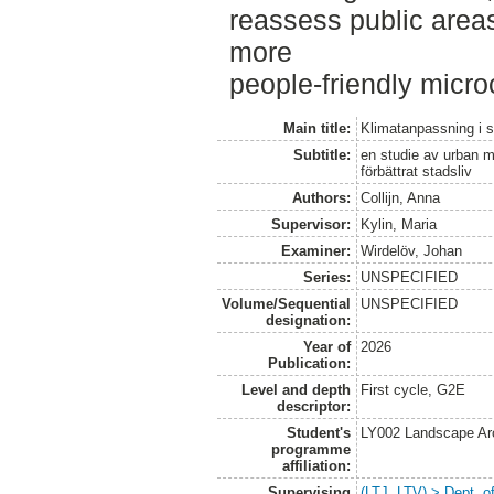
reassess public areas
more
people-friendly micro
Main title:
Klimatanpassning i 
Subtitle:
en studie av urban m
förbättrat stadsliv
Authors:
Collijn, Anna
Supervisor:
Kylin, Maria
Examiner:
Wirdelöv, Johan
Series:
UNSPECIFIED
Volume/Sequential
UNSPECIFIED
designation:
Year of
2026
Publication:
Level and depth
First cycle, G2E
descriptor:
Student's
LY002 Landscape Ar
programme
affiliation:
Supervising
(LTJ, LTV) > Dept. 