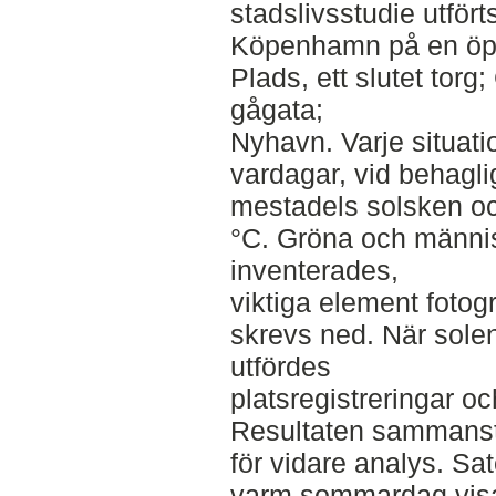
stadslivsstudie utförts
Köpenhamn på en öp
Plads, ett slutet torg
gågata;
Nyhavn. Varje situati
vardagar, vid behaglig
mestadels solsken o
°C. Gröna och männi
inventerades,
viktiga element fotog
skrevs ned. När sole
utfördes
platsregistreringar och
Resultaten sammanstä
för vidare analys. Sat
varm sommardag visad