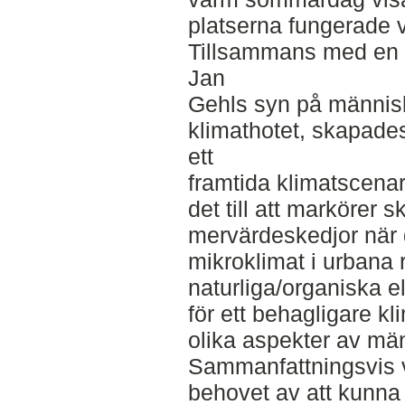
platserna fungerade 
Tillsammans med en li
Jan
Gehls syn på människ
klimathotet, skapades 
ett
framtida klimatscenar
det till att markörer
mervärdeskedjor när d
mikroklimat i urbana
naturliga/organiska 
för ett behagligare k
olika aspekter av män
Sammanfattningsvis v
behovet av att kunna