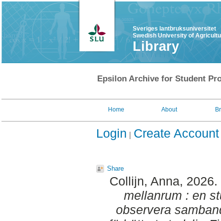
Sveriges lantbruksuniversitet
Swedish University of Agricult
Library
Epsilon Archive for Student Pro
Home
About
B
Login
Create Account
Share
Collijn, Anna
, 2026.
mellanrum : en stu
observera samband