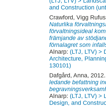
(LTJ, LTV) > Landsc
and Construction (unt
Crawford, Vigg Rufus
Naturlika förvaltnings
förvaltningsideal kom 
främjande av stödjan
förnalagret som infall
Alnarp:
(LTJ, LTV) > 
Architecture, Planni
130101)
Dafgård, Anna
, 2012
ledande befattning i
begravningsverksam
Alnarp:
(LTJ, LTV) >
Design, and Construct