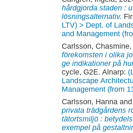
hårdgjorda staden : 
lösningsalternativ.
Fir
LTV) > Dept. of Land
and Management (fr
Carlsson, Chasmine
,
förekomsten i olika j
ge indikationer på h
cycle, G2E. Alnarp:
(
Landscape Architectu
Management (from 1
Carlsson, Hanna
an
privata trädgårdens ro
tätortsmiljö : betyde
exempel på gestaltni