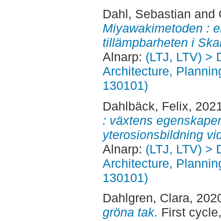
Dahl, Sebastian
and
Miyawakimetoden : en 
tillämpbarheten i Ska
Alnarp:
(LTJ, LTV) > 
Architecture, Planni
130101)
Dahlbäck, Felix
, 202
: växtens egenskaper
yterosionsbildning vid
Alnarp:
(LTJ, LTV) > 
Architecture, Planni
130101)
Dahlgren, Clara
, 202
gröna tak.
First cycle