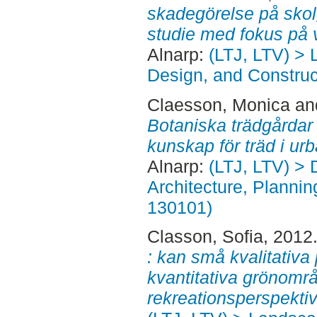
skadegörelse på skol
studie med fokus på 
Alnarp:
(LTJ, LTV) >
Design, and Construct
Claesson, Monica
an
Botaniska trädgårdar :
kunskap för träd i urb
Alnarp:
(LTJ, LTV) > 
Architecture, Planni
130101)
Classon, Sofia
, 2012
: kan små kvalitativa 
kvantitativa grönområ
rekreationsperspektiv