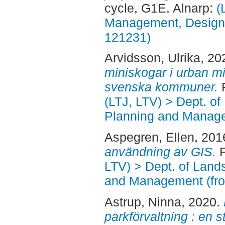
cycle, G1E. Alnarp:
(
Management, Design, 
121231)
Arvidsson, Ulrika
, 20
miniskogar i urban mi
svenska kommuner.
F
(LTJ, LTV) > Dept. of
Planning and Manage
Aspegren, Ellen
, 201
användning av GIS.
F
LTV) > Dept. of Land
and Management (fr
Astrup, Ninna
, 2020.
parkförvaltning : en 