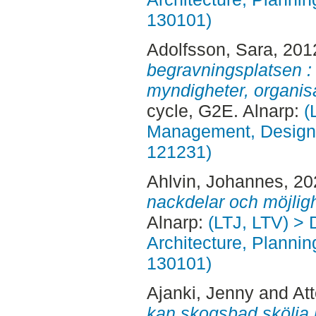
130101)
Adolfsson, Sara
, 201
begravningsplatsen :
myndigheter, organisa
cycle, G2E. Alnarp:
(
Management, Design, 
121231)
Ahlvin, Johannes
, 2
nackdelar och möjligh
Alnarp:
(LTJ, LTV) > 
Architecture, Planni
130101)
Ajanki, Jenny
and
At
kan skogsbad skölja 