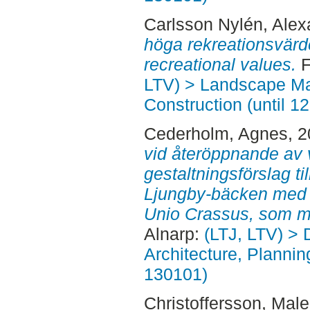
Carlsson Nylén, Alex
höga rekreationsvärde
recreational values.
F
LTV) > Landscape M
Construction (until 1
Cederholm, Agnes
, 
vid återöppnande av 
gestaltningsförslag ti
Ljungby-bäcken med 
Unio Crassus, som må
Alnarp:
(LTJ, LTV) > 
Architecture, Planni
130101)
Christoffersson, Mal