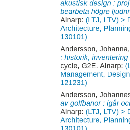
akustisk design : proj
bearbeta högre ljudni
Alnarp:
(LTJ, LTV) > 
Architecture, Planni
130101)
Andersson, Johanna
: historik, inventerin
cycle, G2E. Alnarp:
(
Management, Design, 
121231)
Andersson, Johanne
av golfbanor : igår oc
Alnarp:
(LTJ, LTV) > 
Architecture, Planni
130101)