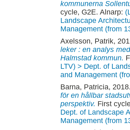
kommunerna Sollent
cycle, G2E. Alnarp:
(
Landscape Architectu
Management (from 1
Axelsson, Patrik
, 20
leker : en analys me
Halmstad kommun.
F
LTV) > Dept. of Land
and Management (fr
Barna, Patricia
, 2018
för en hållbar stadsu
perspektiv.
First cycl
Dept. of Landscape A
Management (from 1