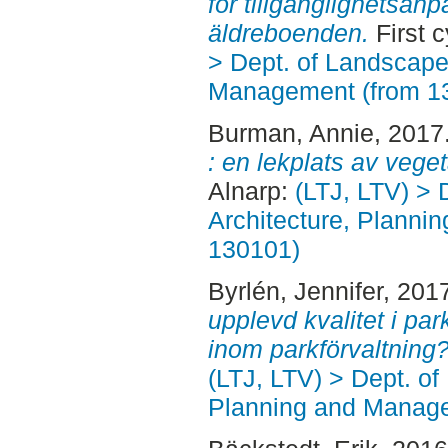
för tillgänglighetsan
äldreboenden.
First 
> Dept. of Landscape
Management (from 1
Burman, Annie
, 2017
: en lekplats av veget
Alnarp:
(LTJ, LTV) > 
Architecture, Planni
130101)
Byrlén, Jennifer
, 201
upplevd kvalitet i pa
inom parkförvaltning?
(LTJ, LTV) > Dept. of
Planning and Manage