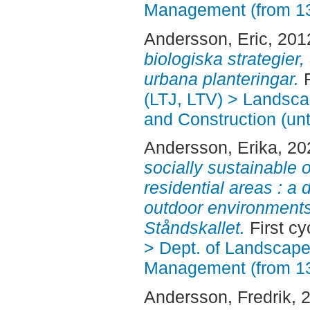
Management (from 1
Andersson, Eric
, 201
biologiska strategier,
urbana planteringar.
F
(LTJ, LTV) > Landsc
and Construction (unt
Andersson, Erika
, 2
socially sustainable 
residential areas : a 
outdoor environments
Ståndskallet.
First cy
> Dept. of Landscape
Management (from 1
Andersson, Fredrik
, 