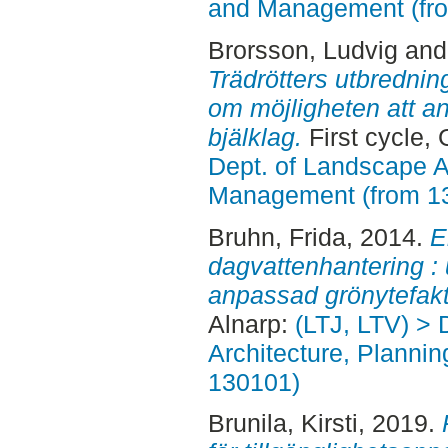
and Management (fr
Brorsson, Ludvig
an
Trädrötters utbredning
om möjligheten att a
bjälklag.
First cycle,
Dept. of Landscape A
Management (from 1
Bruhn, Frida
, 2014.
E
dagvattenhantering : 
anpassad grönytefakt
Alnarp:
(LTJ, LTV) > 
Architecture, Planni
130101)
Brunila, Kirsti
, 2019.