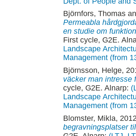
Dept. of People and 
Björnfors, Thomas
a
Permeabla hårdgjorda 
en studie om funktion
First cycle, G2E. Aln
Landscape Architectu
Management (from 1
Björnsson, Helge
, 2
väcker man intresse 
cycle, G2E. Alnarp:
(
Landscape Architectu
Management (from 1
Blomster, Mikla
, 201
begravningsplatser til
G2E. Alnarp:
(LTJ, L