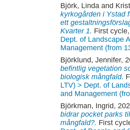
Björk, Linda
and
Kris
kyrkogården i Ystad får
ett gestaltningsförsl
Kvarter 1.
First cycle
Dept. of Landscape A
Management (from 1
Björklund, Jennifer
, 
befintlig vegetation s
biologisk mångfald.
F
LTV) > Dept. of Land
and Management (fr
Björkman, Ingrid
, 20
bidrar pocket parks ti
mångfald?.
First cycl