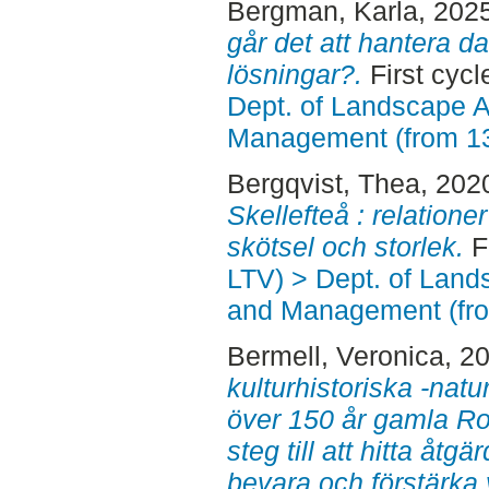
Bergman, Karla
, 202
går det att hantera d
lösningar?.
First cycl
Dept. of Landscape A
Management (from 1
Bergqvist, Thea
, 202
Skellefteå : relationer
skötsel och storlek.
Fi
LTV) > Dept. of Land
and Management (fr
Bermell, Veronica
, 2
kulturhistoriska -natu
över 150 år gamla Ros
steg till att hitta åtg
bevara och förstärka 