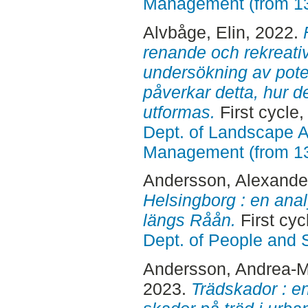
Management (from 1
Alvbåge, Elin
, 2022.
renande och rekreativ
undersökning av poten
påverkar detta, hur d
utformas.
First cycle
Dept. of Landscape A
Management (from 1
Andersson, Alexande
Helsingborg : en ana
längs Råån.
First cyc
Dept. of People and 
Andersson, Andrea-M
2023.
Trädskador : en