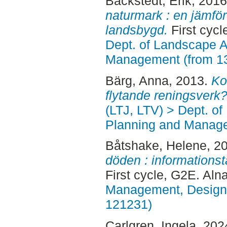
Bäckstedt, Erik
, 201
naturmark : en jämför
landsbygd.
First cycl
Dept. of Landscape A
Management (from 1
Bärg, Anna
, 2013.
Ko
flytande reningsverk?
(LTJ, LTV) > Dept. of
Planning and Manage
Båtshake, Helene
, 2
döden : informationst
First cycle, G2E. Aln
Management, Design, 
121231)
Carlgren, Ingela
, 202