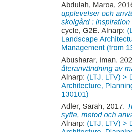
Abdulah, Maroa
, 201
upplevelser och anvä
skolgård : inspiration
cycle, G2E. Alnarp:
(
Landscape Architectu
Management (from 1
Abusharar, Iman
, 20
återanvändning av ma
Alnarp:
(LTJ, LTV) > 
Architecture, Planni
130101)
Adler, Sarah
, 2017.
T
syfte, metod och anv
Alnarp:
(LTJ, LTV) > 
Architecture, Planni