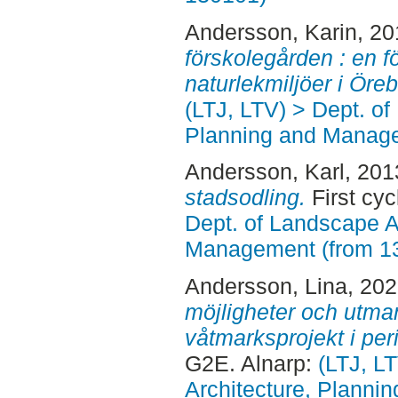
Andersson, Karin
, 2
förskolegården : en f
naturlekmiljöer i Öreb
(LTJ, LTV) > Dept. of
Planning and Manage
Andersson, Karl
, 201
stadsodling.
First cyc
Dept. of Landscape A
Management (from 1
Andersson, Lina
, 20
möjligheter och utm
våtmarksprojekt i peri
G2E. Alnarp:
(LTJ, L
Architecture, Planni