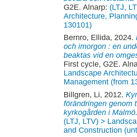
G2E. Alnarp:
(LTJ, L
Architecture, Planni
130101)
Bernro, Ellida
, 2024.
och imorgon : en und
beaktas vid en omges
First cycle, G2E. Aln
Landscape Architectu
Management (from 1
Billgren, Li
, 2012.
Kyr
förändringen genom t
kyrkogården i Malmö
(LTJ, LTV) > Landsc
and Construction (unt