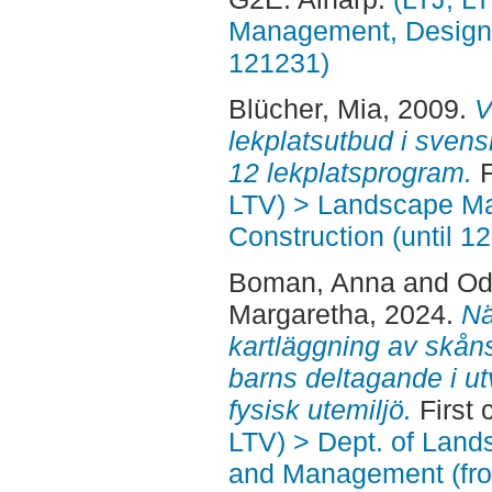
Management, Design, 
121231)
Blücher, Mia
, 2009.
V
lekplatsutbud i sven
12 lekplatsprogram.
F
LTV) > Landscape M
Construction (until 1
Boman, Anna
and
Od
Margaretha
, 2024.
Nä
kartläggning av skån
barns deltagande i ut
fysisk utemiljö.
First 
LTV) > Dept. of Land
and Management (fr