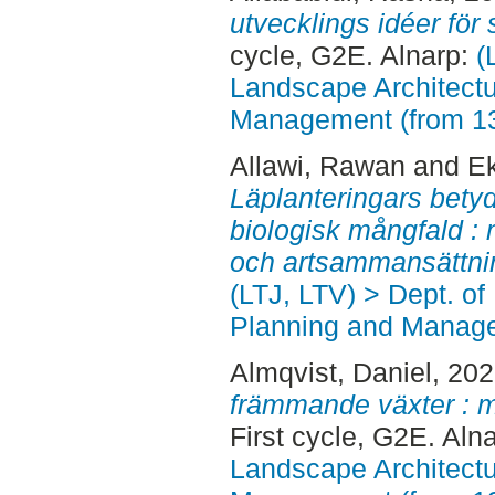
utvecklings idéer för
cycle, G2E. Alnarp:
(
Landscape Architectu
Management (from 1
Allawi, Rawan
and
Ek
Läplanteringars betyd
biologisk mångfald 
och artsammansättni
(LTJ, LTV) > Dept. of
Planning and Manage
Almqvist, Daniel
, 20
främmande växter : m
First cycle, G2E. Aln
Landscape Architectu