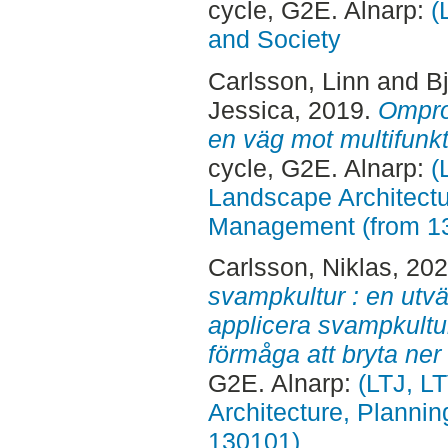
cycle, G2E. Alnarp:
(
and Society
Carlsson, Linn
and
Bj
Jessica
, 2019.
Omproj
en väg mot multifunkt
cycle, G2E. Alnarp:
(
Landscape Architectu
Management (from 1
Carlsson, Niklas
, 20
svampkultur : en utvä
applicera svampkultu
förmåga att bryta ner 
G2E. Alnarp:
(LTJ, L
Architecture, Planni
130101)