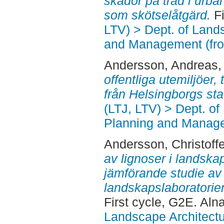
skador på träd i urba
som skötselåtgärd.
Fi
LTV) > Dept. of Land
and Management (fr
Andersson, Andreas
,
offentliga utemiljöer, t
från Helsingborgs sta
(LTJ, LTV) > Dept. of
Planning and Manage
Andersson, Christoffe
av lignoser i landska
jämförande studie av
landskapslaboratorie
First cycle, G2E. Aln
Landscape Architectu