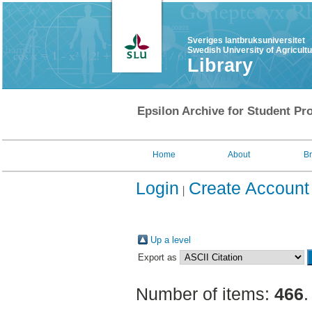
Sveriges lantbruksuniversitet
Swedish University of Agricult
Library
Epsilon Archive for Student Pro
Home
About
B
Login
Create Account
Up a level
Export as
Number of items:
466
.