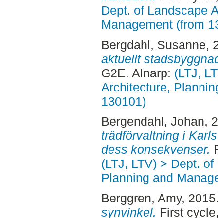
Dept. of Landscape A
Management (from 1
Bergdahl, Susanne
, 
aktuellt stadsbyggna
G2E. Alnarp:
(LTJ, L
Architecture, Planni
130101)
Bergendahl, Johan
, 
trädförvaltning i Karl
dess konsekvenser.
F
(LTJ, LTV) > Dept. of
Planning and Manage
Berggren, Amy
, 2015
synvinkel.
First cycle