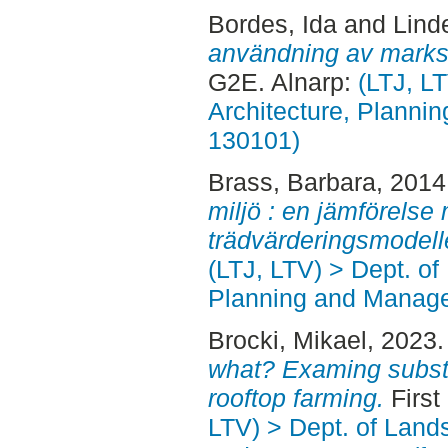
Bordes, Ida
and
Linde
användning av markst
G2E. Alnarp:
(LTJ, L
Architecture, Planni
130101)
Brass, Barbara
, 2014
miljö : en jämförelse
trädvärderingsmodell
(LTJ, LTV) > Dept. of
Planning and Manage
Brocki, Mikael
, 2023
what? Examing substr
rooftop farming.
First
LTV) > Dept. of Land