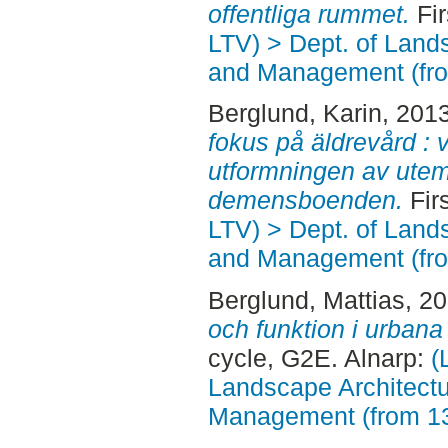
offentliga rummet.
Fir
LTV) > Dept. of Land
and Management (fr
Berglund, Karin
, 201
fokus på äldrevård : v
utformningen av utemi
demensboenden.
Fir
LTV) > Dept. of Land
and Management (fr
Berglund, Mattias
, 2
och funktion i urban
cycle, G2E. Alnarp:
(
Landscape Architectu
Management (from 1