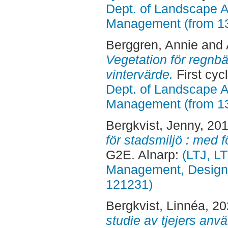
Dept. of Landscape A
Management (from 1
Berggren, Annie
and
Vegetation för regnb
vintervärde.
First cyc
Dept. of Landscape A
Management (from 1
Bergkvist, Jenny
, 20
för stadsmiljö : med f
G2E. Alnarp:
(LTJ, L
Management, Design, 
121231)
Bergkvist, Linnéa
, 2
studie av tjejers anvä