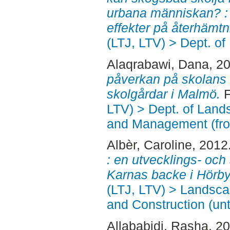
urbana människan? :
effekter på återhämtn
(LTJ, LTV) > Dept. of
Alaqrabawi, Dana
, 2
påverkan på skolans u
skolgårdar i Malmö.
F
LTV) > Dept. of Land
and Management (fr
Albèr, Caroline
, 2012
: en utvecklings- och
Karnas backe i Hörby
(LTJ, LTV) > Landsc
and Construction (unt
Allababidi, Rasha
, 2