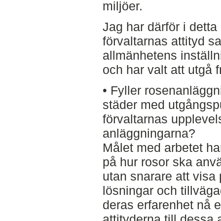
miljöer.
Jag har därför i detta
förvaltarnas attityd 
allmänhetens inställn
och har valt att utgå 
• Fyller rosenanläggn
städer med utgångspu
förvaltarnas uppleve
anläggningarna?
Målet med arbetet har i
på hur rosor ska använ
utan snarare att vis
lösningar och tillväg
deras erfarenhet nå 
attityderna till dessa