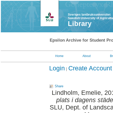
Sveriges lantbruksuniversitet
Swedish University of Agricult
Library
Epsilon Archive for Student Pro
Home
About
B
Login
Create Account
Share
Lindholm, Emelie
, 20
plats i dagens städe
SLU, Dept. of Landsca