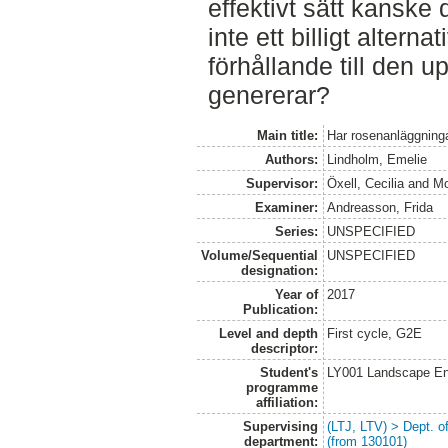
effektivt sätt kanske
inte ett billigt alternati
förhållande till den u
genererar?
Main title:
Har rosenanläggninga
Authors:
Lindholm, Emelie
Supervisor:
Öxell, Cecilia
and
Mo
Examiner:
Andreasson, Frida
Series:
UNSPECIFIED
Volume/Sequential
UNSPECIFIED
designation:
Year of
2017
Publication:
Level and depth
First cycle, G2E
descriptor:
Student's
LY001 Landscape E
programme
affiliation:
Supervising
(LTJ, LTV) > Dept. 
department:
(from 130101)