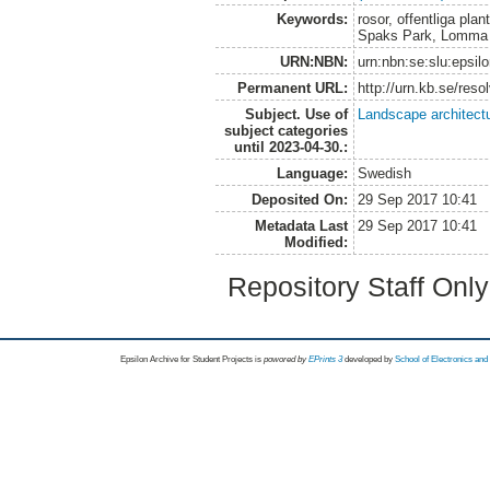
Keywords:
rosor, offentliga pla
Spaks Park, Lomma r
URN:NBN:
urn:nbn:se:slu:epsil
Permanent URL:
http://urn.kb.se/res
Subject. Use of
Landscape architect
subject categories
until 2023-04-30.:
Language:
Swedish
Deposited On:
29 Sep 2017 10:41
Metadata Last
29 Sep 2017 10:41
Modified:
Repository Staff Onl
Epsilon Archive for Student Projects is
powored by
EPrints 3
developed by
School of Electronics an