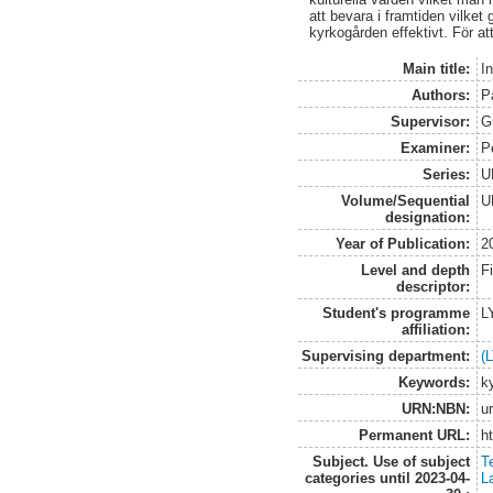
att bevara i framtiden vilket 
kyrkogården effektivt. För at
Main title:
I
Authors:
P
Supervisor:
G
Examiner:
P
Series:
U
Volume/Sequential
U
designation:
Year of Publication:
2
Level and depth
F
descriptor:
Student's programme
L
affiliation:
Supervising department:
(
Keywords:
ky
URN:NBN:
u
Permanent URL:
h
Subject. Use of subject
T
categories until 2023-04-
L