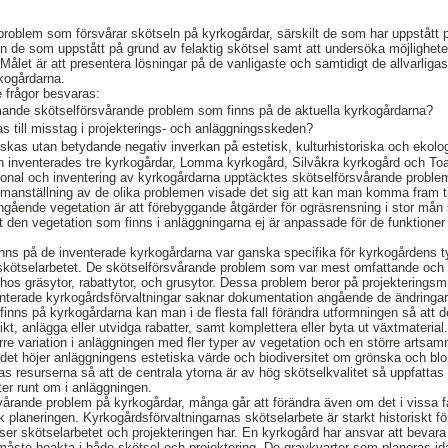
ka problem som försvårar skötseln på kyrkogårdar, särskilt de som har uppstått
 de som uppstått på grund av felaktig skötsel samt att undersöka möjlighete
ålet är att presentera lösningar på de vanligaste och samtidigt de allvarliga
kogårdarna.
e frågor besvaras:
ande skötselförsvårande problem som finns på de aktuella kyrkogårdarna?
as till misstag i projekterings- och anläggningsskeden?
skas utan betydande negativ inverkan på estetisk, kulturhistoriska och ekolo
an inventerades tre kyrkogårdar, Lomma kyrkogård, Silvåkra kyrkogård och T
ersonal och inventering av kyrkogårdarna upptäcktes skötselförsvårande prob
manställning av de olika problemen visade det sig att kan man komma fram til
ående vegetation är att förebyggande åtgärder för ogräsrensning i stor mån 
 den vegetation som finns i anläggningarna ej är anpassade för de funktione
s på de inventerade kyrkogårdarna var ganska specifika för kyrkogårdens ty
m skötselarbetet. De skötselförsvårande problem som var mest omfattande och 
hos gräsytor, rabattytor, och grusytor. Dessa problem beror på projekteringsmi
enterade kyrkogårdsförvaltningar saknar dokumentation angående de ändringar
finns på kyrkogårdarna kan man i de flesta fall förändra utformningen så att d
kt, anlägga eller utvidga rabatter, samt komplettera eller byta ut växtmateria
rre variation i anläggningen med fler typer av vegetation och en större artsam
 det höjer anläggningens estetiska värde och biodiversitet om grönska och bl
as resurserna så att de centrala ytorna är av hög skötselkvalitet så uppfatta
ter runt om i anläggningen.
årande problem på kyrkogårdar, många går att förändra även om det i vissa fa
 planeringen. Kyrkogårdsförvaltningarnas skötselarbete är starkt historiskt fö
enser skötselarbetet och projekteringen har. En kyrkogård har ansvar att bevar
 måste beakta i både skötsel och projektering. De gravkvarter som planeras 