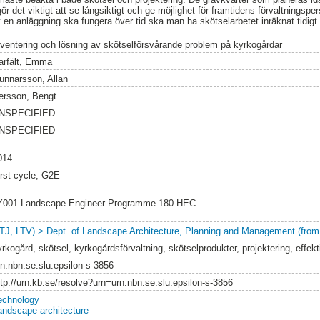
gör det viktigt att se långsiktigt och ge möjlighet för framtidens förvaltningsp
t en anläggning ska fungera över tid ska man ha skötselarbetet inräknat tidigt 
nventering och lösning av skötselförsvårande problem på kyrkogårdar
arfält, Emma
unnarsson, Allan
ersson, Bengt
NSPECIFIED
NSPECIFIED
014
irst cycle, G2E
Y001 Landscape Engineer Programme 180 HEC
LTJ, LTV) > Dept. of Landscape Architecture, Planning and Management (from
rkogård, skötsel, kyrkogårdsförvaltning, skötselprodukter, projektering, effekti
rn:nbn:se:slu:epsilon-s-3856
ttp://urn.kb.se/resolve?urn=urn:nbn:se:slu:epsilon-s-3856
echnology
andscape architecture