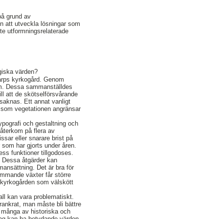
 på grund av
n att utveckla lösningar som
ste utformningsrelaterade
giska värden?
oarps kyrkogård. Genom
lem. Dessa sammanställdes
l att de skötselförsvårande
saknas. Ett annat vanligt
r som vegetationen angränsar
pografi och gestaltning och
återkom på flera av
ssar eller snarare brist på
 som har gjorts under åren.
ess funktioner tillgodoses.
l. Dessa åtgärder kan
mansättning. Det är bra för
ommande växter får större
s kyrkogården som välskött
ll kan vara problematiskt.
rankrat, man måste bli bättre
a många av historiska och
idag kan ha betydande värden