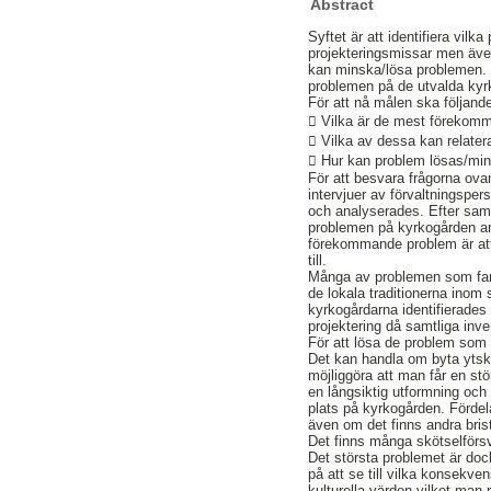
Abstract
Syftet är att identifiera vil
projekteringsmissar men även
kan minska/lösa problemen. M
problemen på de utvalda kyr
För att nå målen ska följand
 Vilka är de mest förekomm
 Vilka av dessa kan relater
 Hur kan problem lösas/min
För att besvara frågorna ov
intervjuer av förvaltningsp
och analyserades. Efter sam
problemen på kyrkogården ang
förekommande problem är att
till.
Många av problemen som fann
de lokala traditionerna ino
kyrkogårdarna identifierades 
projektering då samtliga inv
För att lösa de problem som 
Det kan handla om byta ytski
möjliggöra att man får en stö
en långsiktig utformning och
plats på kyrkogården. Fördel
även om det finns andra bris
Det finns många skötselförsv
Det största problemet är dock
på att se till vilka konsekv
kulturella värden vilket man