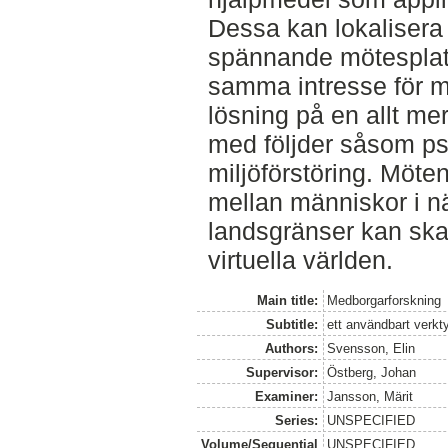
Dessa kan lokalisera
spännande mötesplat
samma intresse för mi
lösning på en allt me
med följder såsom ps
miljöförstöring. Möte
mellan människor i n
landsgränser kan sk
virtuella världen.
Main title:
Medborgarforskning
Subtitle:
ett användbart verkty
Authors:
Svensson, Elin
Supervisor:
Östberg, Johan
Examiner:
Jansson, Märit
Series:
UNSPECIFIED
Volume/Sequential
UNSPECIFIED