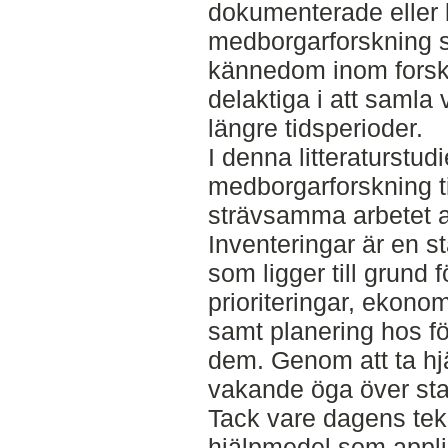
dokumenterade eller 
medborgarforskning s
kännedom inom forsk
delaktiga i att samla
längre tidsperioder.
I denna litteraturstud
medborgarforskning ti
strävsamma arbetet at
Inventeringar är en 
som ligger till grund 
prioriteringar, ekono
samt planering hos f
dem. Genom att ta hj
vakande öga över sta
Tack vare dagens tekn
hjälpmedel som appli