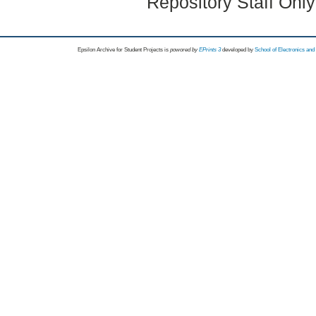
Repository Staff Onl
Epsilon Archive for Student Projects is
powored by
EPrints 3
developed by
School of Electronics an