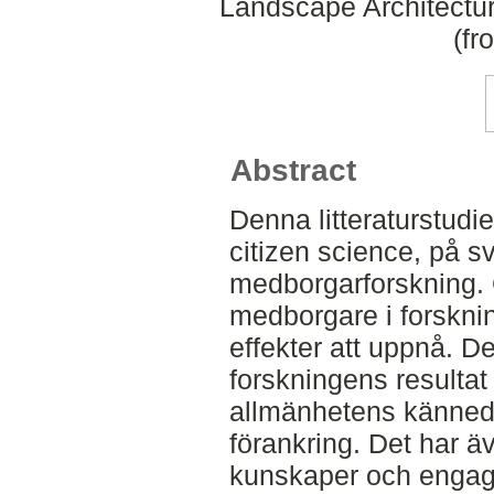
Landscape Architectu
(fr
Abstract
Denna litteraturstud
citizen science, på s
medborgarforskning. 
medborgare i forsknin
effekter att uppnå. Det
forskningens resultat
allmänhetens kännedo
förankring. Det har ä
kunskaper och engage