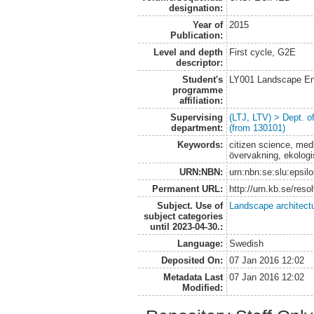
designation:
Year of
2015
Publication:
Level and depth
First cycle, G2E
descriptor:
Student's
LY001 Landscape E
programme
affiliation:
Supervising
(LTJ, LTV) > Dept. 
department:
(from 130101)
Keywords:
citizen science, medb
övervakning, ekolog
URN:NBN:
urn:nbn:se:slu:epsil
Permanent URL:
http://urn.kb.se/res
Subject. Use of
Landscape architect
subject categories
until 2023-04-30.:
Language:
Swedish
Deposited On:
07 Jan 2016 12:02
Metadata Last
07 Jan 2016 12:02
Modified: