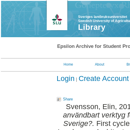
Sveriges lantbruksuniversitet
Swedish University of Agricult
Library
Epsilon Archive for Student Pro
Home
About
B
Login
Create Account
Share
Svensson, Elin
, 20
användbart verktyg f
Sverige?.
First cycle