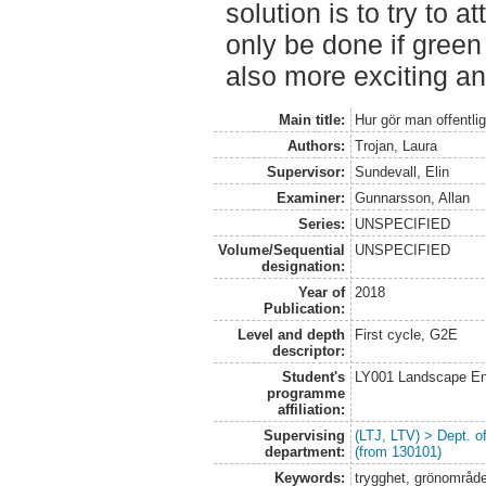
solution is to try to 
only be done if green 
also more exciting an
Main title:
Hur gör man offentli
Authors:
Trojan, Laura
Supervisor:
Sundevall, Elin
Examiner:
Gunnarsson, Allan
Series:
UNSPECIFIED
Volume/Sequential
UNSPECIFIED
designation:
Year of
2018
Publication:
Level and depth
First cycle, G2E
descriptor:
Student's
LY001 Landscape E
programme
affiliation:
Supervising
(LTJ, LTV) > Dept. 
department:
(from 130101)
Keywords:
trygghet, grönområde