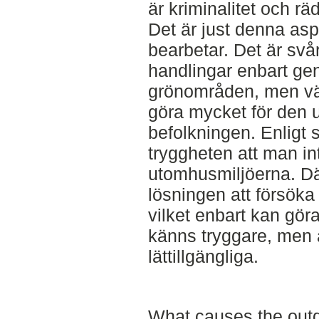
är kriminalitet och räds
Det är just denna as
bearbetar. Det är svår
handlingar enbart ge
grönområden, men vä
göra mycket för den 
befolkningen. Enligt 
tryggheten att man in
utomhusmiljöerna. Dä
lösningen att försöka 
vilket enbart kan gö
känns tryggare, men
lättillgängliga.
What causes the outd