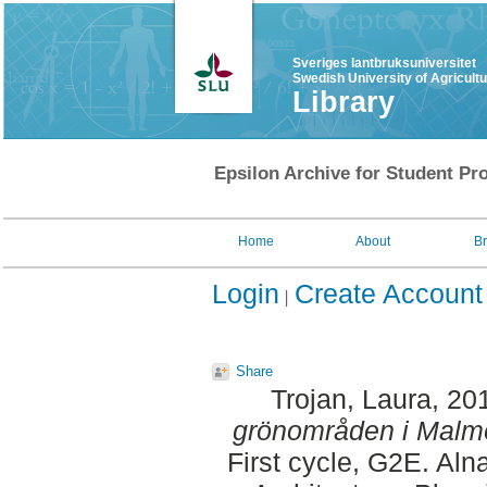
Sveriges lantbruksuniversitet
Swedish University of Agricult
Library
Epsilon Archive for Student Pro
Home
About
B
Login
Create Account
Share
Trojan, Laura
, 20
grönområden i Malmö
First cycle, G2E. Al