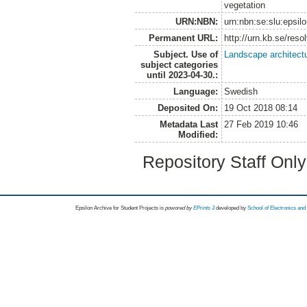
vegetation
URN:NBN:
urn:nbn:se:slu:epsil
Permanent URL:
http://urn.kb.se/res
Subject. Use of
Landscape architect
subject categories
until 2023-04-30.:
Language:
Swedish
Deposited On:
19 Oct 2018 08:14
Metadata Last
27 Feb 2019 10:46
Modified:
Repository Staff Onl
Epsilon Archive for Student Projects is
powored by
EPrints 3
developed by
School of Electronics an