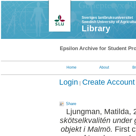
Sveriges lantbruksuniversitet
Swedish University of Agricult
Library
Epsilon Archive for Student Pro
Home
About
B
Login
Create Account
Share
Ljungman, Matilda
,
skötselkvalitén under g
objekt i Malmö.
First 