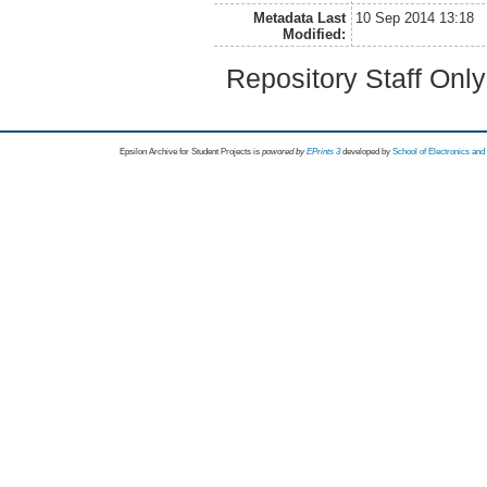
Metadata Last
10 Sep 2014 13:18
Modified:
Repository Staff Onl
Epsilon Archive for Student Projects is
powored by
EPrints 3
developed by
School of Electronics an