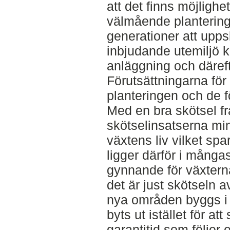
att det finns möjlighet
välmående plantering 
generationer att upps
inbjudande utemiljö k
anläggning och däreft
Förutsättningarna för 
planteringen och de f
Med en bra skötsel f
skötselinsatserna mi
växtens liv vilket sp
ligger därför i mångas
gynnande för växtern
det är just skötseln a
nya områden byggs i 
byts ut istället för at
garantitid som följer