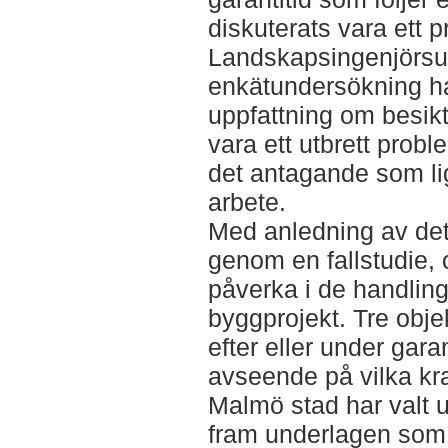
diskuterats vara ett 
Landskapsingenjörsut
enkätundersökning har 
uppfattning om besik
vara ett utbrett prob
det antagande som ligg
arbete.
Med anledning av dett
genom en fallstudie, 
påverka i de handling
byggprojekt. Tre obje
efter eller under gar
avseende på vilka kra
Malmö stad har valt u
fram underlagen som li