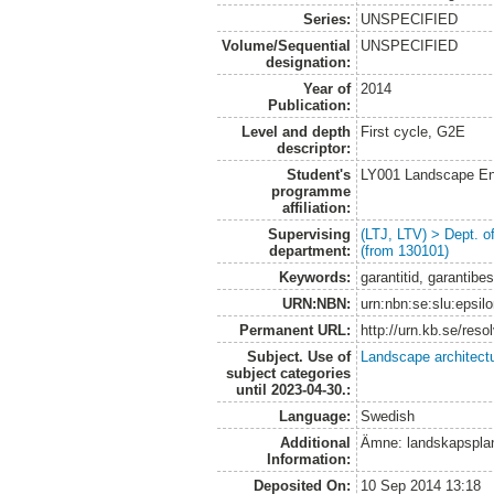
Series:
UNSPECIFIED
Volume/Sequential
UNSPECIFIED
designation:
Year of
2014
Publication:
Level and depth
First cycle, G2E
descriptor:
Student's
LY001 Landscape E
programme
affiliation:
Supervising
(LTJ, LTV) > Dept. 
department:
(from 130101)
Keywords:
garantitid, garantibe
URN:NBN:
urn:nbn:se:slu:epsil
Permanent URL:
http://urn.kb.se/res
Subject. Use of
Landscape architect
subject categories
until 2023-04-30.:
Language:
Swedish
Additional
Ämne: landskapspla
Information:
Deposited On:
10 Sep 2014 13:18