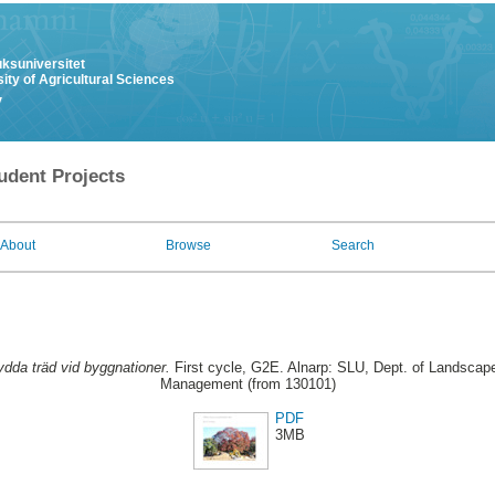
uksuniversitet
ity of Agricultural Sciences
y
udent Projects
About
Browse
Search
dda träd vid byggnationer.
First cycle, G2E. Alnarp: SLU, Dept. of Landscape
Management (from 130101)
PDF
3MB