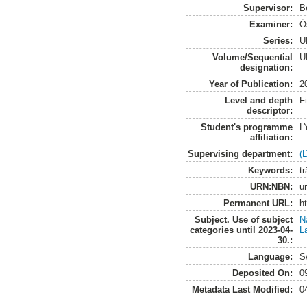
Supervisor:
B
Examiner:
Ö
Series:
U
Volume/Sequential
U
designation:
Year of Publication:
2
Level and depth
F
descriptor:
Student's programme
L
affiliation:
Supervising department:
(
Keywords:
t
URN:NBN:
u
Permanent URL:
h
Subject. Use of subject
N
categories until 2023-04-
L
30.:
Language:
S
Deposited On:
0
Metadata Last Modified:
0