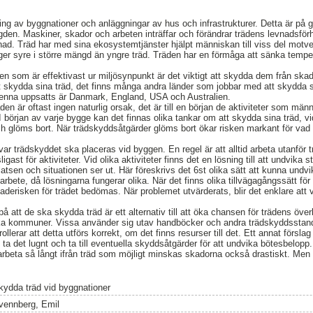
ing av byggnationer och anläggningar av hus och infrastrukturer. Detta är på 
gden. Maskiner, skador och arbeten inträffar och förändrar trädens levnadsfö
vnad. Träd har med sina ekosystemtjänster hjälpt människan till viss del motve
vger syre i större mängd än yngre träd. Träden har en förmåga att sänka tempe
den som är effektivast ur miljösynpunkt är det viktigt att skydda dem från ska
 skydda sina träd, det finns många andra länder som jobbar med att skydda si
enna uppsatts är Danmark, England, USA och Australien.
aden är oftast ingen naturlig orsak, det är till en början de aktiviteter som m
början av varje bygge kan det finnas olika tankar om att skydda sina träd, vid
ch glöms bort. När trädskyddsåtgärder glöms bort ökar risken markant för vad
 var trädskyddet ska placeras vid byggen. En regel är att alltid arbeta utanfö
gast för aktiviteter. Vid olika aktiviteter finns det en lösning till att undvika s
platsen och situationen ser ut. Här föreskrivs det 6st olika sätt att kunna undv
arbete, då lösningarna fungerar olika. När det finns olika tillvägagångssätt f
aderisken för trädet bedömas. När problemet utvärderats, blir det enklare att väl
 på att de ska skydda träd är ett alternativ till att öka chansen för trädens öve
ska kommuner. Vissa använder sig utav handböcker och andra trädskyddsstand
llerar att detta utförs korrekt, om det finns resurser till det. Ett annat förslag
 ta det lugnt och ta till eventuella skyddsåtgärder för att undvika bötesbelopp
rbeta så långt ifrån träd som möjligt minskas skadorna också drastiskt. Men de
kydda träd vid byggnationer
vennberg, Emil