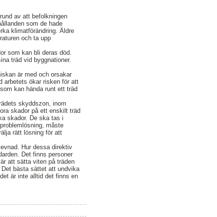
grund av att befolkningen
rhållanden som de hade
rka klimatförändring. Äldre
raturen och ta upp
dor som kan bli deras död.
na träd vid byggnationer.
änniskan är med och orsakar
 arbetets ökar risken för att
 som kan hända runt ett träd
r trädets skyddszon, inom
tora skador på ett enskilt träd
ika skador. De ska tas i
ör problemlösning, måste
ja rätt lösning för att
rlevnad. Hur dessa direktiv
arden. Det finns personer
 är att sätta viten på träden
. Det bästa sättet att undvika
t är inte alltid det finns en