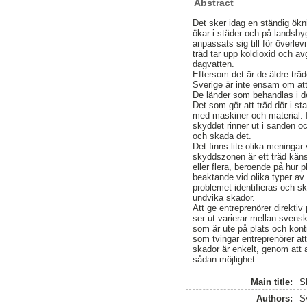
Abstract
Det sker idag en ständig ökn
ökar i städer och på landsby
anpassats sig till för överle
träd tar upp koldioxid och a
dagvatten.
Eftersom det är de äldre trä
Sverige är inte ensam om att
De länder som behandlas i d
Det som gör att träd dör i st
med maskiner och material. I 
skyddet rinner ut i sanden o
och skada det.
Det finns lite olika meningar
skyddszonen är ett träd känsli
eller flera, beroende på hur 
beaktande vid olika typer av 
problemet identifieras och sk
undvika skador.
Att ge entreprenörer direktiv
ser ut varierar mellan sven
som är ute på plats och kontro
som tvingar entreprenörer att
skador är enkelt, genom att a
sådan möjlighet.
Main title:
S
Authors:
S