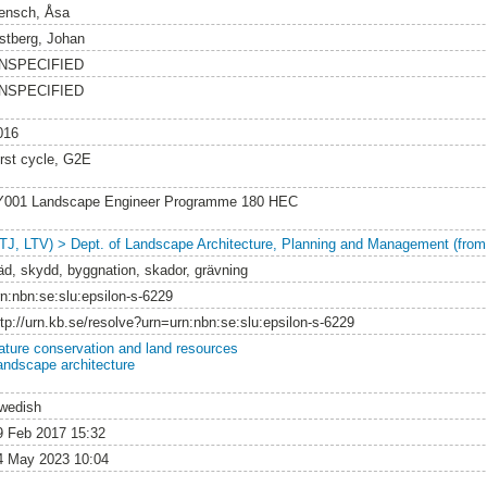
ensch, Åsa
stberg, Johan
NSPECIFIED
NSPECIFIED
016
irst cycle, G2E
Y001 Landscape Engineer Programme 180 HEC
LTJ, LTV) > Dept. of Landscape Architecture, Planning and Management (from
räd, skydd, byggnation, skador, grävning
rn:nbn:se:slu:epsilon-s-6229
ttp://urn.kb.se/resolve?urn=urn:nbn:se:slu:epsilon-s-6229
ature conservation and land resources
andscape architecture
wedish
9 Feb 2017 15:32
4 May 2023 10:04